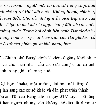
ikh Hasina - người vừa tái đắc cử trong cuộc bầu 
nh chóng rời khỏi đất nước. Khủng hoảng chính trị 
át tạm thời. Cho d
ù những diễn biến tiếp theo của 
n sẽ tạo ra một mối lo ngại chung đối với các quốc 
c cường quốc. Trong bối cảnh bên cạnh Bangladesh - 
hủng hoảng”, sự mất kiểm soát của Bangladesh có 
 Á trở nên phức tạp và khó lường hơn. 
của Chính phủ Bangladesh là việc cố gắng khôi phục
g vụ cho thân nhân của các cựu công chức có ảnh
ình trong giới trẻ trong nước.
 Đại học Dhaka, một trường đại học nổi tiếng ở
lan sang các cơ sở khác và dần phát triển thành
òa án Tối cao Bangladesh ngày 21/7 tuyên bố rằng
ó hạn ngạch nhưng vẫn không thể dập tắt được sự