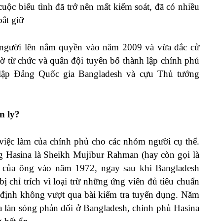
uộc biểu tình đã trở nên mất kiểm soát, đã có nhiều
bắt giữ
 người lên nắm quyền vào năm 2009 và vừa đắc cử
ờ từ chức và quân đội tuyên bố thành lập chính phủ
 lập Đảng Quốc gia Bangladesh và cựu Thủ tướng
n ly?
iệc làm của chính phủ cho các nhóm người cụ thể.
 Hasina là Sheikh Mujibur Rahman (hay còn gọi là
 của ông vào năm 1972, ngay sau khi Bangladesh
ị chỉ trích vì loại trừ những ứng viên đủ tiêu chuẩn
hỉ định không vượt qua bài kiểm tra tuyển dụng. Năm
ra làn sóng phản đối ở Bangladesh, chính phủ Hasina