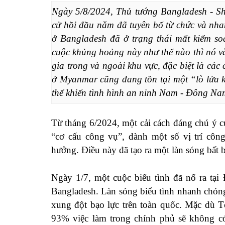
Ngày 5/8/2024, Thủ tướng Bangladesh - She
cử hồi đầu năm đã tuyên bố từ chức và nha
ở Bangladesh đã ở trạng thái mất kiểm so
cuộc khủng hoảng này như thế nào thì nó vẫ
gia trong và ngoài khu vực, đặc biệt là cá
ở Myanmar cũng đang tồn tại một “lò lửa k
thể khiến tình hình an ninh Nam - Đông Nam
Từ tháng 6/2024, một cải cách đáng chú ý 
“cơ cấu công vụ”, dành một số vị trí côn
hưởng. Điều này đã tạo ra một làn sóng bất b
Ngày 1/7, một cuộc biểu tình đã nổ ra tại
Bangladesh. Làn sóng biểu tình nhanh chóng 
xung đột bạo lực trên toàn quốc. Mặc dù T
93% việc làm trong chính phủ sẽ không c