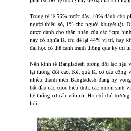
phải bãi bỏ hệ thống này để dập tắt tình trạn
Trong tỷ lệ 56% trước đây, 10% dành cho p
người thiểu số, 1% cho người khuyết tật. Đ
được dành cho thân nhân của các “cựu bin
này có nghĩa là, chỉ để lại 44% vị trí, hay 
đại học có thể cạnh tranh thông qua kỳ thi t
Nền kinh tế Bangladesh tương đối lạc hậu 
lại tương đối cao. Kết quả là, cơ cấu công 
nhiều thanh niên Bangladesh đang hy vọng 
bắt đầu các cuộc biểu tình, các nhóm sinh 
hệ thống cơ cấu vốn có. Họ chỉ chủ trương
hội.