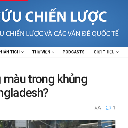
PHÂN TÍCH
THƯ VIỆN
PODCASTS
GIỚI THIỆU
 màu trong khủng
angladesh?
A
1
A