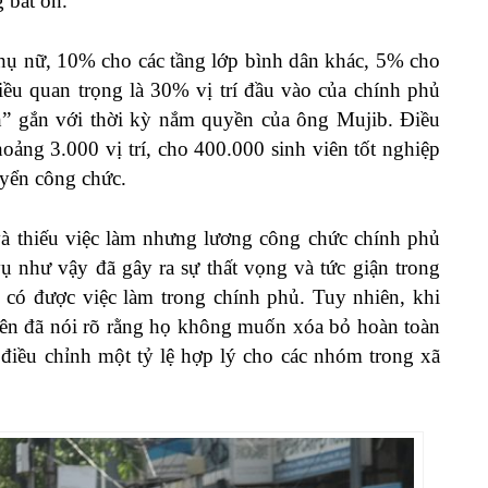
g bất ổn.
hụ nữ, 10% cho các tầng lớp bình dân khác, 5% cho
iều quan trọng là 30% vị trí đầu vào của chính phủ
h” gắn với thời kỳ nắm quyền của ông Mujib. Điều
khoảng 3.000 vị trí, cho 400.000 sinh viên tốt nghiệp
uyển công chức.
và thiếu việc làm nhưng lương công chức chính phủ
vụ như vậy đã gây ra sự thất vọng và tức giận trong
có được việc làm trong chính phủ. Tuy nhiên, khi
viên đã nói rõ rằng họ không muốn xóa bỏ hoàn toàn
 điều chỉnh một tỷ lệ hợp lý cho các nhóm trong xã