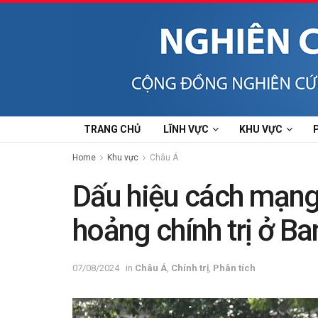
TRANG CHỦ
LĨNH VỰC
KHU VỰC
Home
Khu vực
Châu Á
Dấu hiệu cách mạng
hoảng chính trị ở B
07/08/2024
in
Châu Á
,
Chính trị
,
Phân tích