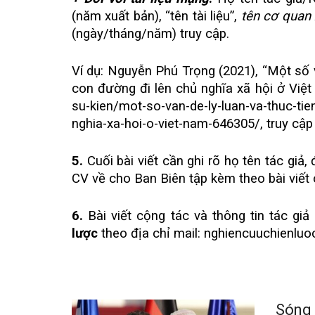
(năm xuất bản), “tên tài liệu”,
tên cơ quan 
(ngày/tháng/năm) truy cập.
Ví dụ: Nguyễn Phú Trọng (2021), “Một số v
con đường đi lên chủ nghĩa xã hội ở Việ
su-kien/mot-so-van-de-ly-luan-va-thuc-tie
nghia-xa-hoi-o-viet-nam-646305/
, truy cậ
5.
Cuối bài viết cần ghi rõ họ tên tác giả,
CV về cho Ban Biên tập kèm theo bài viết 
6.
Bài viết cộng tác và thông tin tác giả
lược
theo địa chỉ mail:
nghiencuuchienluo
Sóng 