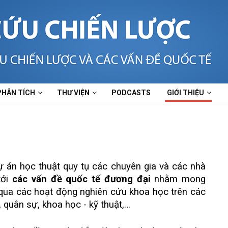
PHÂN TÍCH
THƯ VIỆN
PODCASTS
GIỚI THIỆU
 án học thuật quy tụ các chuyên gia và các nhà
tới
các vấn đề quốc tế đương đại
nhằm mong
 qua các hoạt động nghiên cứu khoa học trên các
ế, quân sự, khoa học - kỹ thuật,…