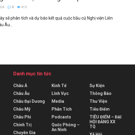
024
0
413
này sẽ phân tích và dự báo kết quả cuộc bầu cử Nghị viện Liên
u Âu...
Danh mục tin tức
Châu Á
Kinh Tế
Sự Kiện
Châu Âu
Lĩnh Vực
Thông Báo
Châu Đại Dương
Media
Thư Viện
Châu Mỹ
Phân Tích
Tiêu Điểm
Châu Phi
Podcasts
TIÊU ĐIỂM – ĐẠI
HỘI ĐẢNG XX
Chính Trị
Quốc Phòng –
TQ
An Ninh
Chuyên Gia
Xã Hội