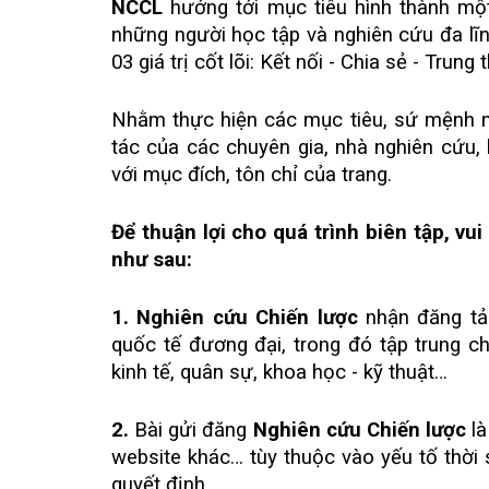
NCCL
hướng tới mục tiêu hình thành một
những người học tập và nghiên cứu đa lĩ
03 giá trị cốt lõi: Kết nối - Chia sẻ - Trun
Nhằm thực hiện các mục tiêu, sứ mệnh n
tác của các chuyên gia, nhà nghiên cứu, k
với mục đích, tôn chỉ của trang.
Để thuận lợi cho quá trình biên tập, vui
như sau:
1. Nghiên cứu Chiến lược
nhận đăng tải
quốc tế đương đại, trong đó tập trung ch
kinh tế, quân sự, khoa học - kỹ thuật…
2.
Bài gửi đăng
Nghiên cứu Chiến lược
l
website khác… tùy thuộc vào yếu tố thời 
quyết định.