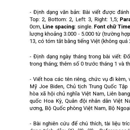
- Định dạng văn bản: Bài viết được đán
Top: 2, Bottom: 2, Left: 3, Right: 1,5;
Par
0cm,
Line spacing
: single.
Font chữ
Tim
lượng khoảng 3.000 - 5.000 từ (trường hợp
13, có tóm tắt bằng tiếng Việt (không quá 
- Định dạng ngày tháng trong bài viết: Đ
trong tháng; thêm số 0 trước tháng 1 và t
- Viết hoa các tên riêng, chức vụ đi kèm,
Mỹ Joe Biden, Chủ tịch Trung Quốc Tập C
hòa xã hội chủ nghĩa Việt Nam, Liên ba
quốc Hoa Kỳ, Quân đội nhân dân Việt N
ương, Bộ Quốc phòng Việt Nam, Bộ Ngoại 
- Bài nghiên cứu để chú thích, tài liệu tr