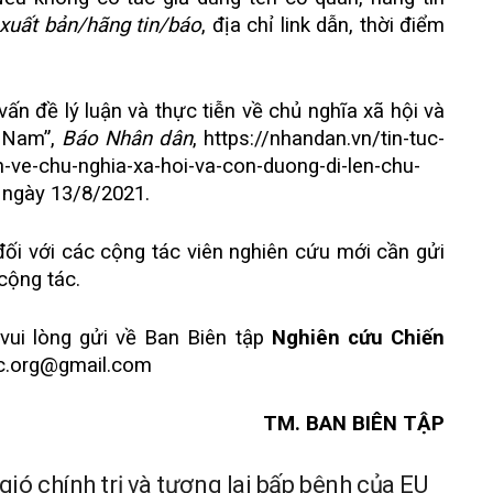
xuất bản/hãng tin/báo
, địa chỉ link dẫn, thời điểm
ấn đề lý luận và thực tiễn về chủ nghĩa xã hội và
t Nam”,
Báo Nhân dân
,
https://nhandan.vn/tin-tuc-
n-ve-chu-nghia-xa-hoi-va-con-duong-di-len-chu-
p ngày 13/8/2021.
 đối với các cộng tác viên nghiên cứu mới cần gửi
cộng tác.
 vui lòng gửi về Ban Biên tập
Nghiên cứu Chiến
c.org@gmail.com
TM. BAN BIÊN TẬP
gió chính trị và tương lai bấp bênh của EU