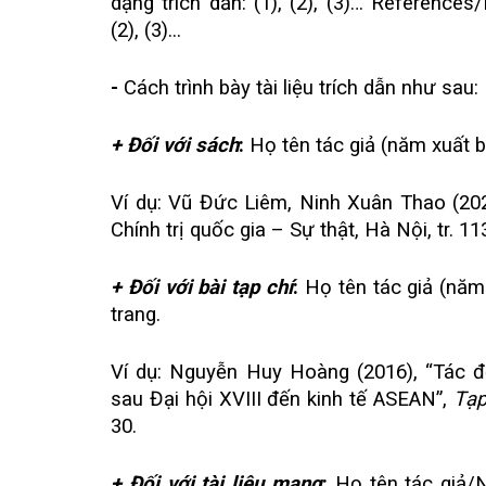
dạng trích dẫn: (1), (2), (3)… Referenc
(2), (3)...
-
Cách trình bày tài liệu trích dẫn như sau:
+
Đối với sách
:
Họ tên tác giả (năm xuất 
Ví dụ: Vũ Đức Liêm, Ninh Xuân Thao (20
Chính trị quốc gia – Sự thật, Hà Nội, tr. 11
+ Đối với bài tạp chí
:
Họ tên tác giả (năm 
trang.
Ví dụ: Nguyễn Huy Hoàng (2016), “Tác đ
sau Đại hội XVIII đến kinh tế ASEAN”,
Tạp
30.
+ Đối với tài liệu mạng
:
Họ tên tác giả/N