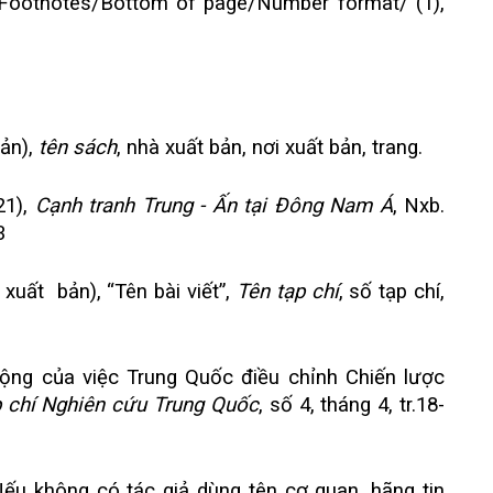
es/Footnotes/Bottom of page/Number format/ (1),
bản),
tên sách
, nhà xuất bản, nơi xuất bản, trang.
21),
Cạnh tranh Trung - Ấn tại Đông Nam Á
, Nxb.
3
xuất bản), “Tên bài viết”,
Tên tạp chí
, số tạp chí,
ộng của việc Trung Quốc điều chỉnh Chiến lược
 chí Nghiên cứu Trung Quốc
, số 4, tháng 4, tr.18-
ếu không có tác giả dùng tên cơ quan, hãng tin