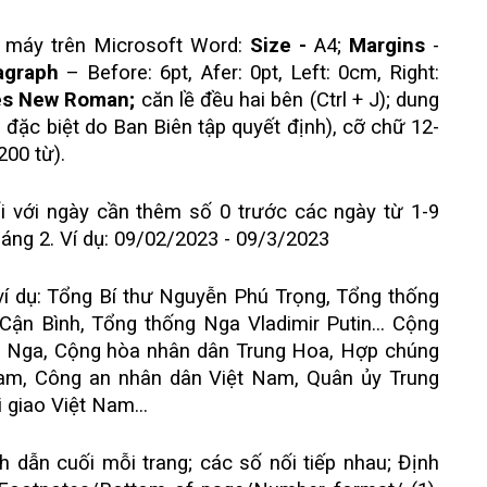
h máy trên Microsoft Word:
Size -
A4;
Margins
-
agraph
– Before: 6pt, Afer: 0pt, Left: 0cm, Right:
es New Roman;
căn lề đều hai bên (Ctrl + J); dung
 đặc biệt do Ban Biên tập quyết định), cỡ chữ 12-
200 từ).
ối với ngày cần thêm số 0 trước các ngày từ 1-9
háng 2. Ví dụ: 09/02/2023 - 09/3/2023
 ví dụ: Tổng Bí thư Nguyễn Phú Trọng, Tổng thống
ận Bình, Tổng thống Nga Vladimir Putin... Cộng
ng Nga, Cộng hòa nhân dân Trung Hoa, Hợp chúng
am, Công an nhân dân Việt Nam, Quân ủy Trung
giao Việt Nam...
ích dẫn cuối mỗi trang; các số nối tiếp nhau; Định