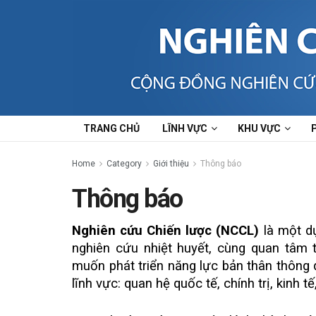
TRANG CHỦ
LĨNH VỰC
KHU VỰC
Home
Category
Giới thiệu
Thông báo
Thông báo
Nghiên cứu Chiến lược (NCCL)
là một dự
nghiên cứu nhiệt huyết, cùng quan tâm 
muốn phát triển năng lực bản thân thông
lĩnh vực: quan hệ quốc tế, chính trị, kinh t