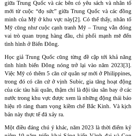
giữa Trung Quốc và các bên có yêu sách và nhân tố
mới từ cuộc “đọ sức” giữa Trung Quốc và các đồng
minh của Mỹ ở khu vực này
[2]
. Có thể thấy, nhân tố
Mỹ cũng như cuộc cạnh tranh Mỹ – Trung vẫn đóng
vai trò quan trọng hàng đầu, chi phối mạnh mẽ đến
tình hình ở Biển Đông.
Học giả Trung Quốc cũng từng đề cập tới khả năng
tình hình biển Đông nóng trở lại vào năm 2023
[3]
.
Việc Mỹ có thêm 5 căn cứ quân sự mới ở Philippines,
trong đó có căn cứ ở vịnh Subic, gia tăng hoạt động
của các tàu hải quân, thậm chí là đội tàu sân bay ở các
nước trong khu vực được xem là những động thái báo
hiệu rõ ràng tham vọng kiềm chế Bắc Kinh. Và kịch
bản này thực tế đã xảy ra.
Một điều đáng chú ý khác, năm 2023 là thời điểm kỷ
niệm 10 năm triển khai Sáng kiến Vành đai và Con