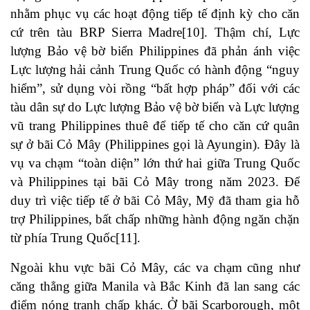
nhằm phục vụ các hoạt động tiếp tế định kỳ cho căn
cứ trên tàu BRP Sierra Madre
[10]
. Thậm chí, Lực
lượng Bảo vệ bờ biển Philippines đã phản ánh việc
Lực lượng hải cảnh Trung Quốc có hành động “nguy
hiểm”, sử dụng vòi rồng “bất hợp pháp” đối với các
tàu dân sự do Lực lượng Bảo vệ bờ biển và Lực lượng
vũ trang Philippines thuê để tiếp tế cho căn cứ quân
sự ở bãi Cỏ Mây (Philippines gọi là Ayungin). Đây là
vụ va chạm “toàn diện” lớn thứ hai giữa Trung Quốc
và Philippines tại bãi Cỏ Mây trong năm 2023. Để
duy trì việc tiếp tế ở bãi Cỏ Mây, Mỹ đã tham gia hỗ
trợ Philippines, bất chấp những hành động ngăn chặn
từ phía Trung Quốc
[11]
.
Ngoài khu vực bãi Cỏ Mây, các va chạm cũng như
căng thẳng giữa Manila và Bắc Kinh đã lan sang các
điểm nóng tranh chấp khác. Ở bãi Scarborough, một