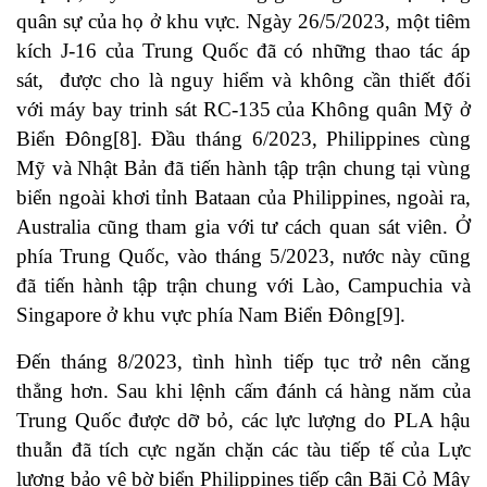
quân sự của họ ở khu vực. Ngày 26/5/2023, một tiêm
kích J-16 của Trung Quốc đã có những thao tác áp
sát, được cho là nguy hiểm và không cần thiết đối
với máy bay trinh sát RC-135 của Không quân Mỹ ở
Biển Đông
[8]
. Đầu tháng 6/2023, Philippines cùng
Mỹ và Nhật Bản đã tiến hành tập trận chung tại vùng
biển ngoài khơi tỉnh Bataan của Philippines, ngoài ra,
Australia cũng tham gia với tư cách quan sát viên. Ở
phía Trung Quốc, vào tháng 5/2023, nước này cũng
đã tiến hành tập trận chung với Lào, Campuchia và
Singapore ở khu vực phía Nam Biển Đông
[9]
.
Đến tháng 8/2023, tình hình tiếp tục trở nên căng
thẳng hơn. Sau khi lệnh cấm đánh cá hàng năm của
Trung Quốc được dỡ bỏ, các lực lượng do PLA hậu
thuẫn đã tích cực ngăn chặn các tàu tiếp tế của Lực
lượng bảo vệ bờ biển Philippines tiếp cận Bãi Cỏ Mây