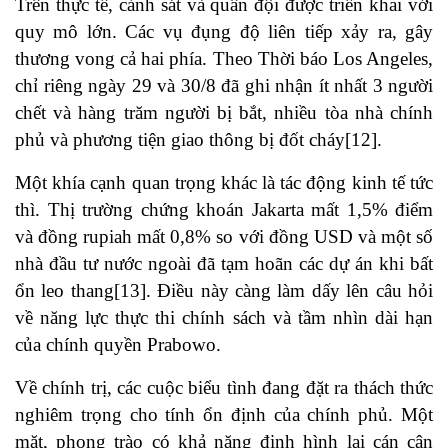
Trên thực tế, cảnh sát và quân đội được triển khai với
quy mô lớn. Các vụ đụng độ liên tiếp xảy ra, gây
thương vong cả hai phía. Theo Thời báo Los Angeles,
chỉ riêng ngày 29 và 30/8 đã ghi nhận ít nhất 3 người
chết và hàng trăm người bị bắt, nhiều tòa nhà chính
phủ và phương tiện giao thông bị đốt cháy[12].
Một khía cạnh quan trọng khác là tác động kinh tế tức
thì. Thị trường chứng khoán Jakarta mất 1,5% điểm
và đồng rupiah mất 0,8% so với đồng USD và một số
nhà đầu tư nước ngoài đã tạm hoãn các dự án khi bất
ổn leo thang[13]. Điều này càng làm dấy lên câu hỏi
về năng lực thực thi chính sách và tầm nhìn dài hạn
của chính quyền Prabowo.
Về chính trị, các cuộc biểu tình đang đặt ra thách thức
nghiêm trọng cho tính ổn định của chính phủ. Một
mặt, phong trào có khả năng định hình lại cán cân