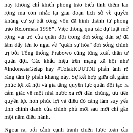
này không chỉ khiến phong trào biểu tình thêm lan
rộng mà còn nhắc lại giai đoạn lịch sử về quyền
kháng cự sự bất công vốn đã hình thành từ phong
trào Reformasi 1998
*
. Việc thông qua các dự luật mở
rộng vai trò của quân đội trong đời sống dân sự đã
làm dấy lên lo ngại về “quân sự hóa” đời sống chính
trị bởi Tổng thống Prabowo cũng từng xuất thân từ
quân đội. Các khẩu hiệu trên mạng xã hội như
#IndonesiaGelap hay #TolakRUUTNI phản ánh rõ
ràng tâm lý phản kháng này. Sự kết hợp giữa cắt giảm
phúc lợi xã hội và gia tăng quyền lực quân đội tạo ra
cảm giác về một nhà nước xa rời dân chúng, ưu tiên
quyền lực hơn phúc lợi và điều đó càng làm suy yếu
tính chính danh của chính phủ mới sau mới chỉ gần
một năm điều hành.
Ngoài ra, bối cảnh cạnh tranh chiến lược toàn cầu