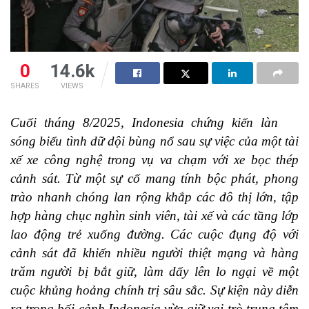
0
14.6k
SHARES
VIEWS
Cuối tháng 8/2025, Indonesia chứng kiến làn
sóng biểu tình dữ dội bùng nổ sau sự việc của một tài
xế xe công nghệ trong vụ va chạm với xe bọc thép
cảnh sát. Từ một sự cố mang tính bộc phát, phong
trào nhanh chóng lan rộng khắp các đô thị lớn, tập
hợp hàng chục nghìn sinh viên, tài xế và các tầng lớp
lao động trẻ xuống đường. Các cuộc đụng độ với
cảnh sát đã khiến nhiều người thiệt mạng và hàng
trăm người bị bắt giữ, làm dấy lên lo ngại về một
cuộc khủng hoảng chính trị sâu sắc. Sự kiện này diễn
ra trong bối cảnh Indonesia vừa giữ vai trò trung tâm