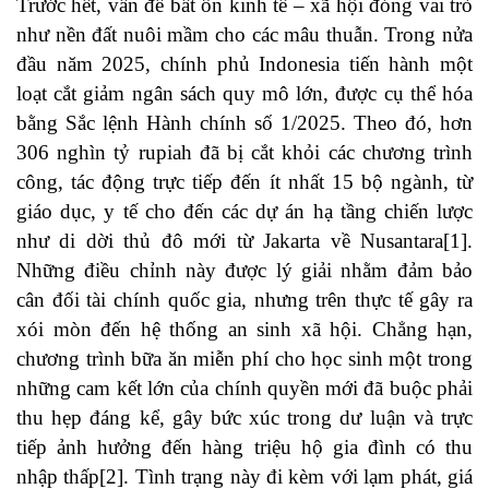
Trước hết, vấn đề bất ổn kinh tế – xã hội đóng vai trò
như nền đất nuôi mầm cho các mâu thuẫn. Trong nửa
đầu năm 2025, chính phủ Indonesia tiến hành một
loạt cắt giảm ngân sách quy mô lớn, được cụ thể hóa
bằng Sắc lệnh Hành chính số 1/2025. Theo đó, hơn
306 nghìn tỷ rupiah đã bị cắt khỏi các chương trình
công, tác động trực tiếp đến ít nhất 15 bộ ngành, từ
giáo dục, y tế cho đến các dự án hạ tầng chiến lược
như di dời thủ đô mới từ Jakarta về Nusantara[1].
Những điều chỉnh này được lý giải nhằm đảm bảo
cân đối tài chính quốc gia, nhưng trên thực tế gây ra
xói mòn đến hệ thống an sinh xã hội. Chẳng hạn,
chương trình bữa ăn miễn phí cho học sinh một trong
những cam kết lớn của chính quyền mới đã buộc phải
thu hẹp đáng kể, gây bức xúc trong dư luận và trực
tiếp ảnh hưởng đến hàng triệu hộ gia đình có thu
nhập thấp[2]. Tình trạng này đi kèm với lạm phát, giá