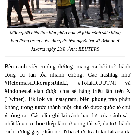
Một người biểu tình bắn pháo hoa về phía cảnh sát chống
bạo động trong cuộc đụng độ bên ngoài trụ sở Brimob ở
Jakarta ngày 29/8_Ảnh: REUTERS
Bên cạnh việc xuống đường, mạng xã hội trở thành
công cụ lan tỏa nhanh chóng. Các hashtag như
#ReformasiDikorupsiJilid2, #TolakRUUTNI và
#IndonesiaGelap được chia sẻ hàng triệu lần trên X
(Twitter), TikTok và Instagram, biến phong trào phản
kháng trong nước thành một chủ đề được quốc tế chú
ý rộng rãi. Các clip ghi lại cảnh bạo lực của cảnh sát,
nhất là vụ xe bọc thép làm tử vong tài xế, đã trở thành
biểu tượng gây phẫn nộ. Nhà chức trách tại Jakarta đã