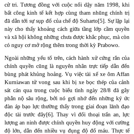
cử tri. Tương đồng với cuộc nổi dậy năm 1998, khi
bất công kinh tế kết hợp cùng tham nhũng chính trị
đã dẫn tới sự sụp đổ của chế độ Suharto[5]. Sự lặp lại
này cho thấy khoảng cách giữa tầng lớp cầm quyền
và xã hội không những chưa được khắc phục, mà còn
có nguy cơ mở rộng thêm trong thời kỳ Prabowo.
Ngoài những yếu tố trên, cách hành xử cứng rắn của
chính quyền cũng là nguyên nhân trực tiếp dẫn đến
bùng phát khủng hoảng. Vụ việc tài xế xe ôm Affan
Kurniawan tử vong sau khi bị xe bọc thép của cảnh
sát cán qua trong cuộc biểu tình ngày 28/8 đã gây
phẫn nộ sâu rộng, bởi nó gợi nhớ đến những ký ức
đàn áp bạo lực thường thấy trong giai đoạn lãnh đạo
độc tài trước đây[6]. Thay vì đối thoại trấn an, lực
lượng an ninh được chính quyền huy động với cường
độ lớn, dẫn đến nhiều vụ đụng độ đổ máu. Thực tế