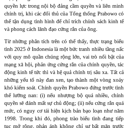
quyền lực trong nội bộ đảng cầm quyền và liên minh
chính trị, khi các đối thủ của Tổng thống Prabowo có
thể tận dụng tình hình để chỉ trích chính sách kinh tế
và phong cách lãnh đạo cứng rắn của ông.
Từ những phân tích trên có thể thấy, thực trạng biểu
tình 2025 ở Indonesia là một bức tranh nhiều tầng nấc
với quy mô quần chúng rộng lớn, vai trò nổi bật của
mạng xã hội, phản ứng cứng rắn của chính quyền, tác
động kinh tế tức thì và hệ quả chính trị sâu xa. Tất cả
những yếu tố này đan xen, tạo thành một vòng xoáy
khó kiểm soát. Chính quyền Prabowo đứng trước tình
thế lưỡng nan: (i) nếu nhượng bộ quá nhiều, chính
quyền sẽ đánh mất sự chủ động; (ii) nếu cứng rắn quá
mức, có nguy cơ tái hiện kịch bản bạo loạn như năm
1998. Trong khi đó, phong trào biểu tình đang tiếp
tục mở rộng, phản ánh không chỉ sự bất mãn trước