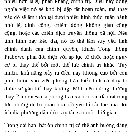
nhiều hơn là sự phản kháng chính trị. Điều này đồng
nghĩa việc nó sẽ khó bị dập tắt hoàn toàn, mà thay
vào đó sẽ âm ỉ tồn tại dưới nhiều hình thức: tuần hành
nhỏ lẻ, đình công, chiếm đóng không gian công
cộng, hoặc các chiến dịch truyền thông xã hội. Nếu
tình hình này kéo dài, nó có thể làm suy yếu tính
chính danh của chính quyền, khiến Tổng thống
Prabowo phải đối diện với áp lực từ chức hoặc nguy
cơ bị thay thế bởi một thế lực chính trị khác. Tuy
nhiên, khả năng xảy ra điều này không cao bởi còn
phụ thuộc vào việc phong trào biểu tình có duy trì
được sự gắn kết hay không. Một hiện tượng thường
thấy ở Indonesia là phong trào xã hội ban đầu rất rộng
lớn nhưng dễ bị phân hóa bởi yếu tố sắc tộc hoặc lợi
ích địa phương dẫn đến suy tàn sau một thời gian.
Trong dài hạn, bất ổn chính trị có thể ảnh hưởng đáng