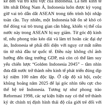
kể đến vai trò khu vực của Indonesia. Là nền kinh tế
lớn nhất Đông Nam Á, Indonesia luôn được kỳ vọng
giữ vai trò dẫn dắt ASEAN trong tiến trình hội nhập
toàn cầu. Tuy nhiên, một Indonesia bất ổn sẽ khó có
thể đóng vai trò trung gian cân bằng, khiến vị thế của
nước này trong ASEAN bị suy giảm. Từ góc độ kinh
tế, nếu phong trào kéo dài và làm trì hoãn các đại dự
án, Indonesia sẽ phải đối diện với nguy cơ mất niềm
tin từ nhà đầu tư quốc tế. Điều này không chỉ ảnh
hưởng đến tăng trưởng GDP, mà còn có thể làm suy
yếu chiến lược “Golden Indonesia 2045” – tầm nhìn
đưa đất nước trở thành nền kinh tế phát triển đúng dịp
kỷ niệm 100 năm độc lập. Ở cấp độ xã hội, cuộc
khủng hoảng năm 2025 để lại góc nhìn tiêu cực cho
thế hệ trẻ Indonesia. Tương tự như phong trào
Reformasi 1998, các sự kiện hiện nay có thể trở thành
ký ức chính trị định hình thái độ của giới trẻ đối với