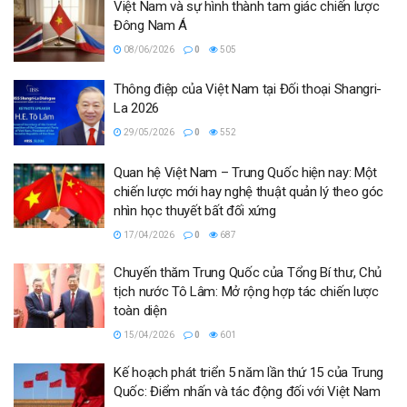
Việt Nam và sự hình thành tam giác chiến lược
Đông Nam Á
08/06/2026
0
505
Thông điệp của Việt Nam tại Đối thoại Shangri-
La 2026
29/05/2026
0
552
Quan hệ Việt Nam – Trung Quốc hiện nay: Một
chiến lược mới hay nghệ thuật quản lý theo góc
nhìn học thuyết bất đối xứng
17/04/2026
0
687
Chuyến thăm Trung Quốc của Tổng Bí thư, Chủ
tịch nước Tô Lâm: Mở rộng hợp tác chiến lược
toàn diện
15/04/2026
0
601
Kế hoạch phát triển 5 năm lần thứ 15 của Trung
Quốc: Điểm nhấn và tác động đối với Việt Nam