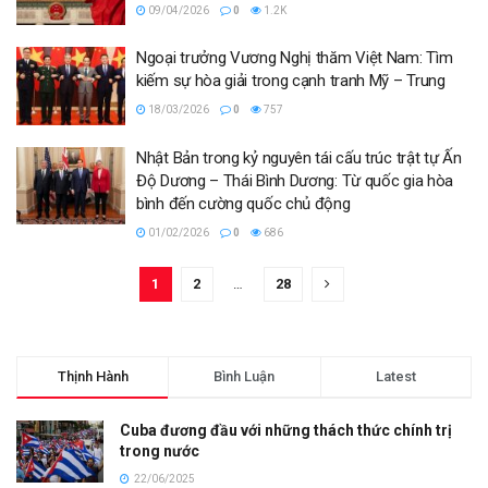
09/04/2026
0
1.2K
Ngoại trưởng Vương Nghị thăm Việt Nam: Tìm
kiếm sự hòa giải trong cạnh tranh Mỹ – Trung
18/03/2026
0
757
Nhật Bản trong kỷ nguyên tái cấu trúc trật tự Ấn
Độ Dương – Thái Bình Dương: Từ quốc gia hòa
bình đến cường quốc chủ động
01/02/2026
0
686
1
2
…
28
Thịnh Hành
Bình Luận
Latest
Cuba đương đầu với những thách thức chính trị
trong nước
22/06/2025