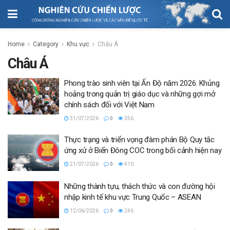
Home
Category
Khu vực
Châu Á
Châu Á
Phong trào sinh viên tại Ấn Độ năm 2026: Khủng
hoảng trong quản trị giáo dục và những gợi mở
chính sách đối với Việt Nam
31/07/2026
0
356
Thực trạng và triển vọng đàm phán Bộ Quy tắc
ứng xử ở Biển Đông COC trong bối cảnh hiện nay
21/07/2026
0
410
Những thành tựu, thách thức và con đường hội
nhập kinh tế khu vực Trung Quốc – ASEAN
12/06/2026
0
246