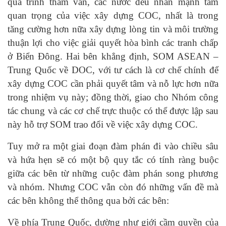
quá trình tham vấn, các nước đều nhấn mạnh tầm
quan trọng của việc xây dựng COC, nhất là trong
tăng cường hơn nữa xây dựng lòng tin và môi trường
thuận lợi cho việc giải quyết hòa bình các tranh chấp
ở Biển Ðông. Hai bên khẳng định, SOM ASEAN –
Trung Quốc về DOC, với tư cách là cơ chế chính để
xây dựng COC cần phải quyết tâm và nỗ lực hơn nữa
trong nhiệm vụ này; đồng thời, giao cho Nhóm công
tác chung và các cơ chế trực thuộc có thể được lập sau
này hỗ trợ SOM trao đổi về việc xây dựng COC.
Tuy mở ra một giai đoạn đàm phán đi vào chiều sâu
và hứa hẹn sẽ có một bộ quy tắc có tính ràng buộc
giữa các bên từ những cuộc đàm phán song phương
và nhóm. Nhưng COC vẫn còn đó những vấn đề mà
các bên không thể thông qua bởi các bên:
Về phía Trung Quốc, dường như giới cầm quyền của