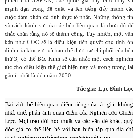
phiên của ASEAN, các quốc gia này cho thấy sự
mạnh dạn trong đề xuất và lên tiếng đẩy mạnh các
cuộc đàm phán có tính thực tế nhất. Những thông tin
và cách hành xử của các bên liên quan là chưa đủ để
chắc chắn rằng nó sẽ thành công. Tuy nhiên, một văn
bản như COC sẽ là điều kiện tiên quyết cho tính ổn
định của khu vực và hạn chế được sự chi phối của bên
thứ 3, có thể Bắc Kinh sẽ cân nhắc một cách nghiêm
túc cho điều kiện thế giới hiện nay và trong tương lai
gần ít nhất là đến năm 2030.
Tác giả: Lục Đình Lộc
Bài viết thể hiện quan điểm riêng của tác giả, không 
nhất thiết phản ánh quan điểm của Nghiên cứu Chiến 
lược. Mọi trao đổi học thuật và các vấn đề khác, quý 
độc giả có thể liên hệ với ban biên tập qua địa chỉ 
mail: 
nghiencuuchienluoc.org@gmail.com