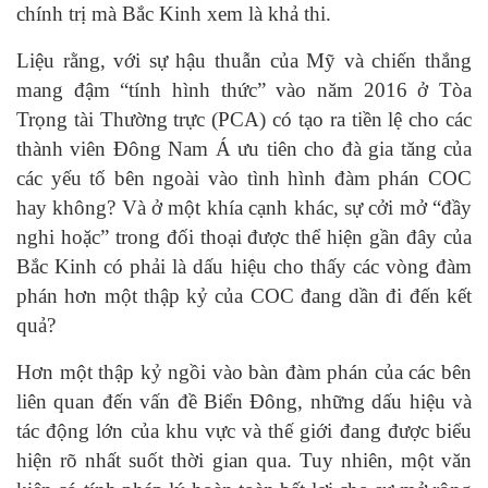
chính trị mà Bắc Kinh xem là khả thi.
Liệu rằng, với sự hậu thuẫn của Mỹ và chiến thắng
mang đậm “tính hình thức” vào năm 2016 ở Tòa
Trọng tài Thường trực (PCA) có tạo ra tiền lệ cho các
thành viên Đông Nam Á ưu tiên cho đà gia tăng của
các yếu tố bên ngoài vào tình hình đàm phán COC
hay không? Và ở một khía cạnh khác,
sự cởi mở “đầy
nghi hoặc” trong đối thoại được thể hiện gần đây của
Bắc Kinh có phải là dấu hiệu cho thấy các vòng đàm
phán hơn một thập kỷ của COC đang dần đi đến kết
quả?
Hơn một thập kỷ ngồi vào bàn đàm phán của các bên
liên quan đến vấn đề Biển Đông, những dấu hiệu và
tác động lớn của khu vực và thế giới đang được biểu
hiện rõ nhất suốt thời gian qua. Tuy nhiên, một văn