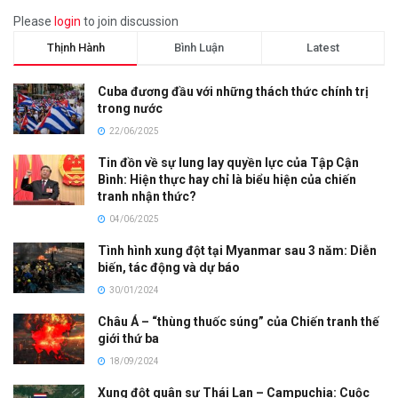
Please
login
to join discussion
Thịnh Hành
Bình Luận
Latest
Cuba đương đầu với những thách thức chính trị
trong nước
22/06/2025
Tin đồn về sự lung lay quyền lực của Tập Cận
Bình: Hiện thực hay chỉ là biểu hiện của chiến
tranh nhận thức?
04/06/2025
Tình hình xung đột tại Myanmar sau 3 năm: Diễn
biến, tác động và dự báo
30/01/2024
Châu Á – “thùng thuốc súng” của Chiến tranh thế
giới thứ ba
18/09/2024
Xung đột quân sự Thái Lan – Campuchia: Cuộc