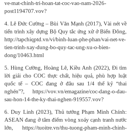
ve-mat-chinh-tri-hoan-tat-coc-vao-nam-2026-
post1194707.vov?
4. Lê Đức Cường – Bùi Văn Mạnh (2017), Vài nét về
tiến trình xây dựng Bộ Quy tắc ứng xử ở Biển Đông,
http://tapchiqptd.vn/vi/binh-luan-phe-phan/vai-net-ve-
tien-trinh-xay-dung-bo-quy-tac-ung-xu-o-bien-
dong/10463.html
5. Hùng Cường, Hoàng Lê, Kiều Anh (2022), Đi tìm
lời giải cho COC thực chất, hiệu quả, phù hợp luật
quốc tế – COC đang ở đâu sau 1/4 thế kỷ “thai
nghén”?, https://vov.vn/emagazine/coc-dang-o-dau-
sau-hon-14-the-ky-thai-nghen-919557.vov?
6. Duy Linh (2023), Thủ tướng Phạm Minh Chính:
ASEAN đang ở tâm điểm vòng xoáy cạnh tranh nước
lớn, https://tuoitre.vn/thu-tuong-pham-minh-chinh-