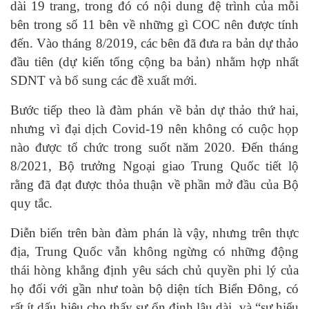
dài 19 trang, trong đó có nội dung đệ trình của mỗi
bên trong số 11 bên về những gì COC nên được tính
đến. Vào tháng 8/2019, các bên đã đưa ra bản dự thảo
đầu tiên (dự kiến tổng cộng ba bản) nhằm hợp nhất
SDNT và bổ sung các đề xuất mới.
Bước tiếp theo là đàm phán về bản dự thảo thứ hai,
nhưng vì đại dịch Covid-19 nên không có cuộc họp
nào được tổ chức trong suốt năm 2020. Đến tháng
8/2021, Bộ trưởng Ngoại giao Trung Quốc tiết lộ
rằng đã đạt được thỏa thuận về phần mở đầu của Bộ
quy tắc.
Diễn biến trên bàn đàm phán là vậy, nhưng trên thực
địa, Trung Quốc vẫn không ngừng có những động
thái hòng khẳng định yêu sách chủ quyền phi lý của
họ đối với gần như toàn bộ diện tích Biển Đông, có
rất ít dấu hiệu cho thấy sự ổn định lâu dài, và “sự hiểu