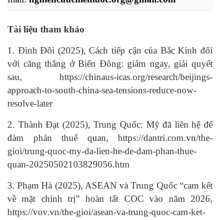
Tài liệu tham khảo
1. Đinh Đôi (2025), Cách tiếp cận của Bắc Kinh đối
với căng thẳng ở Biển Đông: giảm ngay, giải quyết
sau, https://chinaus-icas.org/research/beijings-
approach-to-south-china-sea-tensions-reduce-now-
resolve-later
2. Thành Đạt (2025), Trung Quốc: Mỹ đã liên hệ để
đàm phán thuế quan, https://dantri.com.vn/the-
gioi/trung-quoc-my-da-lien-he-de-dam-phan-thue-
quan-20250502103829056.htm
3. Phạm Hà (2025), ASEAN và Trung Quốc “cam kết
về mặt chính trị” hoàn tất COC vào năm 2026,
https://vov.vn/the-gioi/asean-va-trung-quoc-cam-ket-