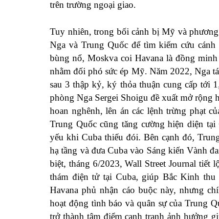
trên trường ngoại giao.
Tuy nhiên, trong bối cảnh bị Mỹ và phương
Nga và Trung Quốc để tìm kiếm cứu cánh ki
bùng nổ, Moskva coi Havana là đồng minh c
nhằm đối phó sức ép Mỹ. Năm 2022, Nga tái
sau 3 thập kỷ, ký thỏa thuận cung cấp tới 
phòng Nga Sergei Shoigu đề xuất mở rộng h
hoan nghênh, lên án các lệnh trừng phạt 
Trung Quốc cũng tăng cường hiện diện tại 
yếu khi Cuba thiếu đói. Bên cạnh đó, Tru
hạ tầng và đưa Cuba vào Sáng kiến Vành đai
biệt, tháng 6/2023, Wall Street Journal tiết
thám điện tử tại Cuba, giúp Bắc Kinh thu 
Havana phủ nhận cáo buộc này, nhưng chí
hoạt động tình báo và quân sự của Trung Q
trở thành tâm điểm cạnh tranh ảnh hưởng g