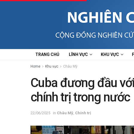
TRANG CHỦ
LĨNH VỰC
KHU VỰC
Home
Khu vực
Châu Mỹ
Cuba đương đầu với
chính trị trong nước
22/06/2025
in
Châu Mỹ
,
Chính trị