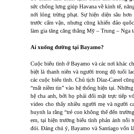
sức chống lưng giúp Havana về kinh tế, năn
nới lỏng trừng phạt. Sự hiện diện sâu hơn
trước cấm vận, nhưng cũng khiến đảo quốc
làm gia tăng căng thẳng Mỹ – Trung – Nga tạ
Ai xuống đường tại Bayamo?
Cuộc biểu tình ở Bayamo và các nơi khác ch
biệt là thanh niên và người trong độ tuổi 
các cuộc biểu tình. Chủ tịch Díaz-Canel cu
“mất niềm tin” vào hệ thống hiện tại. Nhữn
hệ cha anh, bởi họ phải đối mặt trực tiếp vớ
video cho thấy nhiều người mẹ và người c
huynh la rằng “trẻ con không thể đến trường
em, tại hiện trường biểu tình phản ánh nỗi
đói. Đáng chú ý, Bayamo và Santiago vốn là