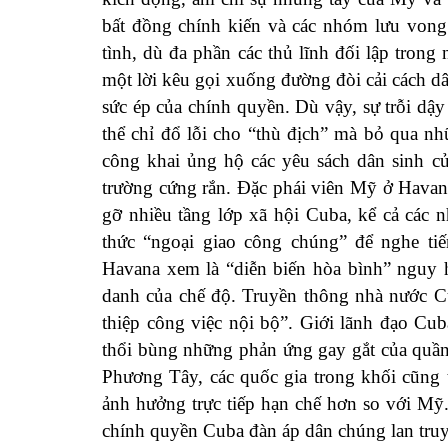
bất đồng chính kiến và các nhóm lưu vong 
tình, dù đa phần các thủ lĩnh đối lập trong
một lời kêu gọi xuống đường đòi cải cách d
sức ép của chính quyền. Dù vậy, sự trỗi d
thể chỉ đổ lỗi cho “thù địch” mà bỏ qua n
công khai ủng hộ các yêu sách dân sinh củ
trường cứng rắn. Đặc phái viên Mỹ ở Havan
gỡ nhiều tầng lớp xã hội Cuba, kể cả các 
thức “ngoại giao công chúng” để nghe ti
Havana xem là “diễn biến hòa bình” nguy h
danh của chế độ. Truyền thông nhà nước C
thiệp công việc nội bộ”. Giới lãnh đạo Cu
thổi bùng những phản ứng gay gắt của quần
Phương Tây, các quốc gia trong khối cũ
ảnh hưởng trực tiếp hạn chế hơn so với Mỹ.
chính quyền Cuba đàn áp dân chúng lan truy