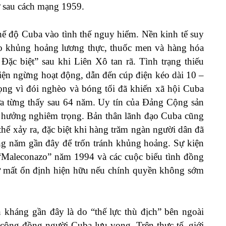
ừ sau cách mạng 1959.
ế độ Cuba vào tình thế nguy hiểm. Nền kinh tế suy
eo khủng hoảng lương thực, thuốc men và hàng hóa
 Đặc biệt” sau khi Liên Xô tan rã. Tình trạng thiếu
điện ngừng hoạt động, dẫn đến cúp điện kéo dài 10 –
vọng vì đói nghèo và bóng tối đã khiến xã hội Cuba
hưa từng thấy sau 64 năm. Uy tín của Đảng Cộng sản
 hưởng nghiêm trọng. Bản thân lãnh đạo Cuba cũng
thể xảy ra, đặc biệt khi hàng trăm ngàn người dân đã
ững năm gần đây để trốn tránh khủng hoảng. Sự kiện
“Maleconazo” năm 1994 và các cuộc biểu tình đồng
cơ mất ổn định hiện hữu nếu chính quyền không sớm
kháng gần đây là do “thế lực thù địch” bên ngoài
cộng đồng người Cuba lưu vong. Trên thực tế, giới