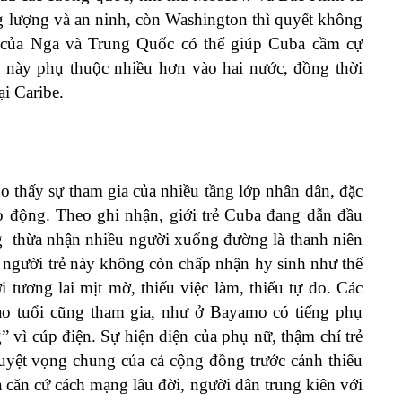
g lượng và an ninh, còn Washington thì quyết không
 của Nga và Trung Quốc có thể giúp Cuba cầm cự
 này phụ thuộc nhiều hơn vào hai nước, đồng thời
i Caribe.
o thấy sự tham gia của nhiều tầng lớp nhân dân, đặc
lao động. Theo ghi nhận, giới trẻ Cuba đang dẫn đầu
̃ng thừa nhận nhiều người xuống đường là thanh niên
g người trẻ này không còn chấp nhận hy sinh như thế
i tương lai mịt mờ, thiếu việc làm, thiếu tự do. Các
ao tuổi cũng tham gia, như ở Bayamo có tiếng phụ
” vì cúp điện. Sự hiện diện của phụ nữ, thậm chí trẻ
 tuyệt vọng chung của cả cộng đồng trước cảnh thiếu
 căn cứ cách mạng lâu đời, người dân trung kiên với