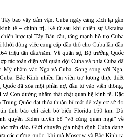
 Tây bao vây cấm vận, Cuba ngày càng xích lại gần
nh tế – chính trị. Kể từ sau khi chiến sự Ukraina
hiến lược tại Tây Bán cầu, tăng mạnh hỗ trợ Cuba
 khởi động việc cung cấp dầu thô cho Cuba lần đầu
1,64 triệu tấn dầu/năm. Về quân sự, Bộ trưởng Quốc
ợp tác toàn diện với quân đội Cuba và phía Cuba đã
của Mỹ nhắm vào Nga và Cuba. Song song với Nga,
Cuba. Bắc Kinh nhiều lần viện trợ lương thực thiết
ng Quốc đã xóa một phần nợ, đầu tư vào viễn thông,
 và Con đường nhằm thắt chặt quan hệ kinh tế. Đặc
 lộ Trung Quốc đạt thỏa thuận bí mật để xây cơ sở do
tin tình báo chỉ cách bờ biển Florida 160 km. Dù
nh quyền Biden tuyên bố “vô cùng quan ngại” về
uốc trên đảo. Giới chuyên gia nhận định Cuba đang
iữa các cường quốc, khi mà Moscow và Bắc Kinh ra