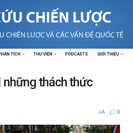
PHÂN TÍCH
THƯ VIỆN
PODCASTS
GIỚI THIỆU
 những thách thức
A
0
A