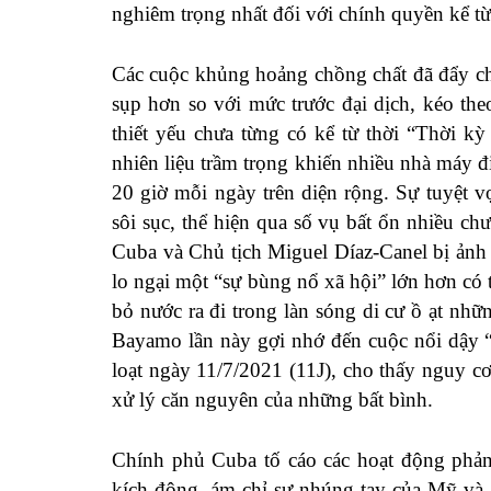
nghiêm trọng nhất đối với chính quyền kể t
Các cuộc khủng hoảng chồng chất đã đẩy ch
sụp hơn so với mức trước đại dịch, kéo th
thiết yếu chưa từng có kể từ thời “Thời kỳ
nhiên liệu trầm trọng khiến nhiều nhà máy 
20 giờ mỗi ngày trên diện rộng. Sự tuyệt 
sôi sục, thể hiện qua số vụ bất ổn nhiều c
Cuba và Chủ tịch Miguel Díaz-Canel bị ảnh
lo ngại một “sự bùng nổ xã hội” lớn hơn có 
bỏ nước ra đi trong làn sóng di cư ồ ạt nh
Bayamo lần này gợi nhớ đến cuộc nổi dậy 
loạt ngày 11/7/2021 (11J), cho thấy nguy 
xử lý căn nguyên của những bất bình.
Chính phủ Cuba tố cáo các hoạt động phản 
kích động, ám chỉ sự nhúng tay của Mỹ và 