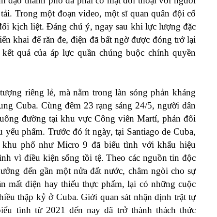
nh đạo thành phố đã phải có mặt đối thoại với người
tải. Trong một đoạn video, một sĩ quan quân đội cố
ối kịch liệt. Đáng chú ý, ngay sau khi lực lượng đặc
n khai để răn đe, điện đã bất ngờ được đóng trở lại
 kết quả của áp lực quần chúng buộc chính quyền
tượng riêng lẻ, mà nằm trong làn sóng phản kháng
rung Cuba. Cùng đêm 23 rạng sáng 24/5, người dân
uống đường tại khu vực Công viên Martí, phản đối
hu yếu phẩm. Trước đó ít ngày, tại Santiago de Cuba,
c khu phố như Micro 9 đã biểu tình với khẩu hiệu
nh vì điều kiện sống tồi tệ. Theo các nguồn tin độc
 hưởng đến gần một nửa đất nước, châm ngòi cho sự
lần mất điện hay thiếu thực phẩm, lại có những cuộc
nhiều thập kỷ ở Cuba. Giới quan sát nhận định trật tự
iểu tình từ 2021 đến nay đã trở thành thách thức