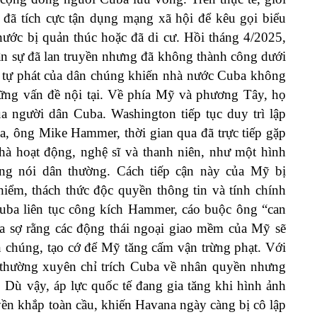
đã tích cực tận dụng mạng xã hội để kêu gọi biểu
 nước bị quản thúc hoặc đã di cư. Hồi tháng 4/2025,
ân sự đã lan truyền nhưng đã không thành công dưới
ậy tự phát của dân chúng khiến nhà nước Cuba không
hững vấn đề nội tại. Về phía Mỹ và phương Tây, họ
a người dân Cuba. Washington tiếp tục duy trì lập
a, ông Mike Hammer, thời gian qua đã trực tiếp gặp
nhà hoạt động, nghệ sĩ và thanh niên, như một hình
ếng nói dân thường. Cách tiếp cận này của Mỹ bị
iểm, thách thức độc quyền thông tin và tính chính
uba liên tục công kích Hammer, cáo buộc ông “can
ba sợ rằng các động thái ngoại giao mềm của Mỹ sẽ
 chúng, tạo cớ để Mỹ tăng cấm vận trừng phạt. Với
ng thường xuyên chỉ trích Cuba về nhân quyền nhưng
 Dù vậy, áp lực quốc tế đang gia tăng khi hình ảnh
ền khắp toàn cầu, khiến Havana ngày càng bị cô lập