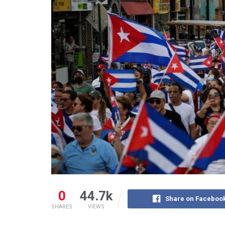
0
44.7k
Share on Faceboo
SHARES
VIEWS