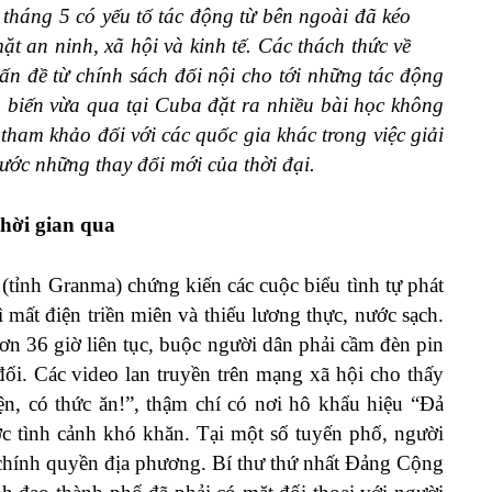
 tháng 5 có yếu tố tác động từ bên ngoài đã kéo
ặt an ninh, xã hội và kinh tế. Các thách thức về
ấn đề từ chính sách đối nội cho tới những tác động
n biến vừa qua tại Cuba đặt ra nhiều bài học không
tham khảo đối với các quốc gia khác trong việc giải
rước những thay đổi mới của thời đại.
thời gian qua
tỉnh Granma) chứng kiến các cuộc biểu tình tự phát
mất điện triền miên và thiếu lương thực, nước sạch.
ơn 36 giờ liên tục, buộc người dân phải cầm đèn pin
i. Các video lan truyền trên mạng xã hội cho thấy
, có thức ăn!”, thậm chí có nơi hô khẩu hiệu “Đả
ước tình cảnh khó khăn. Tại một số tuyến phố, người
c chính quyền địa phương. Bí thư thứ nhất Đảng Cộng