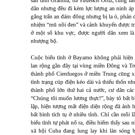
sản tỉnh Granma, bà Yudelkis Ortiz, cùng lã
dân nhưng đều đi kèm lực lượng an ninh áp 
gắng trấn an đám đông nhưng bị la ó, phản đ
nhiệm “mũ nồi đen” và cảnh khuyển được triể
ở một số khu vực, được người dân xem là
nhượng bộ.
Cuộc biểu tình ở Bayamo không phải hiện 
lan rộng gần đây tại vùng miền Đông và T
thành phố Cienfuegos ở miền Trung cũng x
tình trạng cúp điện kéo dài và thiếu thốn n
thành phố lớn thứ hai cả nước, cư dân cá
“Chúng tôi muốn lương thực!”, bày tỏ bất bì
lập, hiện tượng mất điện diện rộng đã ảnh
bất bình tích tụ ở nhiều tỉnh. Chỉ cần mỗi 
biểu tình tự phát nổ ra, điều hiếm thấy sau 
xã hội Cuba đang lung lay khi làn sóng b