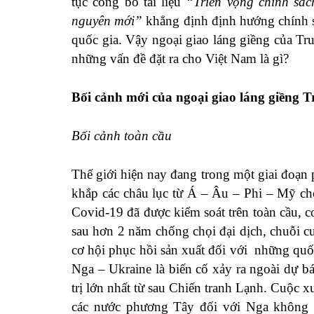
tục công bố tài liệu
“Triển vọng chính sác
nguyên mới”
khẳng định định hướng chính s
quốc gia. Vậy ngoại giao láng giềng của Tr
những vấn đề đặt ra cho Việt Nam là gì?
Bối cảnh mới của ngoại giao láng giềng 
Bối cảnh toàn cầu
Thế giới hiện nay đang trong một giai đoạn 
khắp các châu lục từ Á – Âu – Phi – Mỹ c
Covid-19 đã được kiểm soát trên toàn cầu, 
sau hơn 2 năm chống chọi đại dịch, chuỗi cu
cơ hội phục hồi sản xuất đối với những quố
Nga – Ukraine là biến cố xảy ra ngoài dự bá
trị lớn nhất từ sau Chiến tranh Lạnh. Cuộc
các nước phương Tây đối với Nga không 