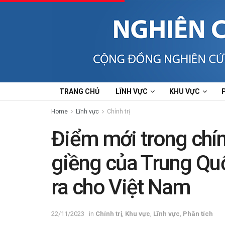
TRANG CHỦ
LĨNH VỰC
KHU VỰC
Home
Lĩnh vực
Chính trị
Điểm mới trong chín
giềng của Trung Qu
ra cho Việt Nam
22/11/2023
in
Chính trị
,
Khu vực
,
Lĩnh vực
,
Phân tích