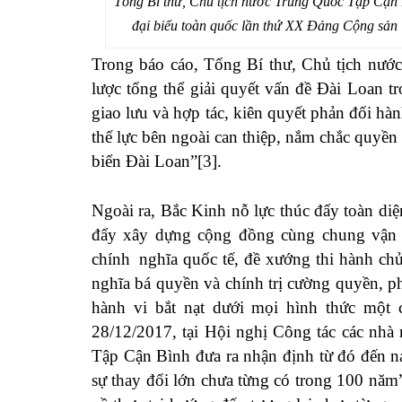
Tổng Bí thư, Chủ tịch nước Trung Quốc Tập Cận Bì
đại biểu toàn quốc lần thứ XX Đảng Cộng sả
Trong báo cáo, Tổng Bí thư, Chủ tịch nước
lược tổng thể giải quyết vấn đề Đài Loan t
giao lưu và hợp tác, kiên quyết phản đối hà
thế lực bên ngoài can thiệp, nắm chắc quyề
biển Đài Loan”[3].
Ngoài ra, Bắc Kinh nỗ lực thúc đẩy toàn diện
đẩy xây dựng cộng đồng cùng chung vận m
chính nghĩa quốc tế, đề xướng thi hành ch
nghĩa bá quyền và chính trị cường quyền, 
hành vi bắt nạt dưới mọi hình thức m
28/12/2017, tại Hội nghị Công tác các nhà
Tập Cận Bình đưa ra nhận định từ đó đến na
sự thay đổi lớn chưa từng có trong 100 năm”