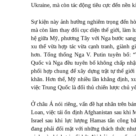
Ukraine, mà còn tác động tiêu cực đến nền ki
Sự kiện này ảnh hưởng nghiêm trọng đến hòa
mà còn làm thay đổi cục diện thế giới, làm 
hệ giữa Mỹ, phương Tây với Nga bước sang g
xu thế vừa hợp tác vừa cạnh tranh, giành g
hơn. Tổng thống Nga V. Putin tuyên bố: “T
Quốc và Nga đều tuyên bố không chấp nhận 
phối hợp chung để xây dựng trật tự thế gi
khăn. Hơn thế, Mỹ nhiều lần khẳng định, x
việc Trung Quốc là đối thủ chiến lược chủ y
Ở châu Á nói riêng, vấn đề hạt nhân trên bán
Loan, việc tái ổn định Afghanistan sau khi M
Israel sau khi lực lượng Hamas tấn công 
đang phải đối mặt với những thách thức như