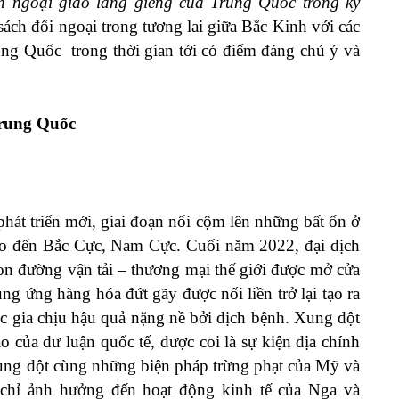
h ngoại giao láng giềng của Trung Quốc trong kỷ
ách đối ngoại trong tương lai giữa Bắc Kinh với các
ung Quốc trong thời gian tới có điểm đáng chú ý và
Trung Quốc
phát triển mới, giai đoạn nổi cộm lên những bất ổn ở
ho đến Bắc Cực, Nam Cực. Cuối năm 2022, đại dịch
con đường vận tải – thương mại thế giới được mở cửa
ng ứng hàng hóa đứt gãy được nối liền trở lại tạo ra
c gia chịu hậu quả nặng nề bởi dịch bệnh. Xung đột
o của dư luận quốc tế, được coi là sự kiện địa chính
 xung đột cùng những biện pháp trừng phạt của Mỹ và
chỉ ảnh hưởng đến hoạt động kinh tế của Nga và