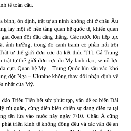
nh tế toàn cầu.
 bình, ổn định, trật tự an ninh không chỉ ở châu Âu
lung lay một số nền tảng quan hệ quốc tế, khiến quan
iai đoạn đối đầu căng thẳng. Các nước lớn tiếp tục
iật ảnh hưởng, trong đó cạnh tranh có phần nổi trội
rật tự thế giới đơn cực đã kết thúc!”[1]. Cả Trung
trật tự thế giới đơn cực do Mỹ lãnh đạo, sẽ nỗ lực
ới đa cực. Quan hệ Mỹ – Trung Quốc lún sâu vào khó
ung đột Nga – Ukraine không thay đổi nhận định về
ếu nhất của Mỹ.
 đảo Triều Tiên hết sức phức tạp, vấn đề eo biển Đài
ỹ rút quân, cùng diễn biến chiến sự đang diễn ra tại
bằng tên lửa vào nước này ngày 7/10. Châu Á cũng
 phát triển kinh tế không đồng đều và các vấn đề an