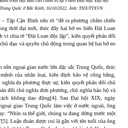
nh trình bày Báo cáo chính trị tại Phiên khai mạc Đại hội
n Trung Quốc ở Bắc Kinh, 16/10/2022. Ảnh: THX/TTXVN
 – Tập Cận Bình nêu rõ “đề ra phương châm chiến
rong thời đại mới, thúc đẩy hai bờ eo biển Đài Loan
nh vi chia rẽ “Đài Loan độc lập”, kiên quyết phản đối
n chủ đạo và quyền chủ động trong quan hệ hai bờ eo
 nền ngoại giao nước lớn đặc sắc Trung Quốc, thúc
ệnh của nhân loại, kiên định bảo vệ công bằng,
ủ nghĩa đa phương thực sự, kiên quyết phản đối chủ
phản đối chủ nghĩa đơn phương, chủ nghĩa bảo hộ và
ột cách không dao động[4]. Sau Đại hội XIX, ngày
 ngoại giao Trung Quốc làm việc ở nước ngoài, ông
y: “Nhìn ra thế giới, chúng ta đang đứng trước một
[5]. Luận đoán được coi là gắn với tên tuổi của ông