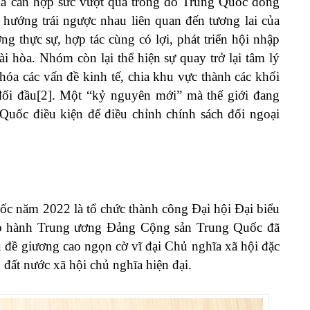
 gia cần hợp sức vượt qua trong đó Trung Quốc đóng
 hướng trái ngược nhau liên quan đến tương lai của
 thực sự, hợp tác cùng có lợi, phát triển hội nhập
ài hòa. Nhóm còn lại thể hiện sự quay trở lại tâm lý
 hóa các vấn đề kinh tế, chia khu vực thành các khối
 đối đầu[2]. Một “kỷ nguyên mới” mà thế giới đang
Quốc điều kiện để điều chỉnh chính sách đối ngoại
c năm 2022 là tổ chức thành công Đại hội Đại biểu
Chấp hành Trung ương Đảng Cộng sản Trung Quốc đã
ủ đề giương cao ngọn cờ vĩ đại Chủ nghĩa xã hội đặc
đất nước xã hội chủ nghĩa hiện đại.