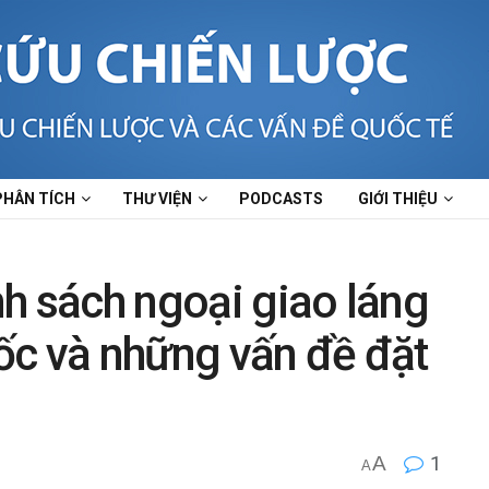
PHÂN TÍCH
THƯ VIỆN
PODCASTS
GIỚI THIỆU
h sách ngoại giao láng
ốc và những vấn đề đặt
A
1
A