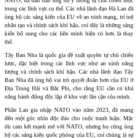
NATO, đã dần dần ủng hộ ý tưởng tự chủ chiến lược
trong các lĩnh vực cụ thể. Các nhà lãnh đạo Hà Lan đã
ủng hộ các sáng kiến ​​của EU về an ninh mạng, trí tuệ
nhân tạo và chính sách khí hậu, coi đây là những sáng
kiến ​​bổ sung cho các liên minh hiện có hơn là thay
thế.
Tây Ban Nha là quốc gia đề xuất quyền tự chủ chiến
lược, đặc biệt trong các lĩnh vực như an ninh năng
lượng và chính sách khí hậu. Các nhà lãnh đạo Tây
Ban Nha đã ủng hộ vai trò quyết đoán hơn của EU ở
Địa Trung Hải và Bắc Phi, cho rằng EU cần có khả
năng hành động độc lập ở khu vực lân cận của mình.
Phần Lan gia nhập NATO vào năm 2023, đã mang
đến một góc nhìn độc đáo cho cuộc tranh luận. Mặc
dù cam kết mạnh mẽ với NATO, nhưng họ cũng ủng
hộ các sáng kiến ​​quốc phòng của EU, coi chúng là sự