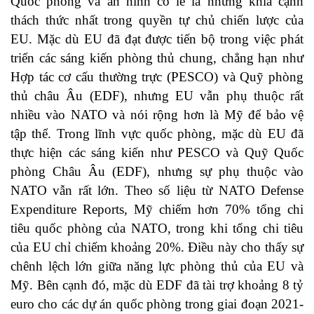
Quốc phòng và an ninh có lẽ là những khía cạnh
thách thức nhất trong quyền tự chủ chiến lược của
EU. Mặc dù EU đã đạt được tiến bộ trong việc phát
triển các sáng kiến ​​phòng thủ chung, chẳng hạn như
Hợp tác cơ cấu thường trực (PESCO) và Quỹ phòng
thủ châu Âu (EDF), nhưng EU vẫn phụ thuộc rất
nhiều vào NATO và nói rộng hơn là Mỹ để bảo vệ
tập thể. Trong lĩnh vực quốc phòng, mặc dù EU đã
thực hiện các sáng kiến như PESCO và Quỹ Quốc
phòng Châu Âu (EDF), nhưng sự phụ thuộc vào
NATO vẫn rất lớn. Theo số liệu từ NATO Defense
Expenditure Reports, Mỹ chiếm hơn 70% tổng chi
tiêu quốc phòng của NATO, trong khi tổng chi tiêu
của EU chỉ chiếm khoảng 20%. Điều này cho thấy sự
chênh lệch lớn giữa năng lực phòng thủ của EU và
Mỹ. Bên cạnh đó, mặc dù EDF đã tài trợ khoảng 8 tỷ
euro cho các dự án quốc phòng trong giai đoạn 2021-