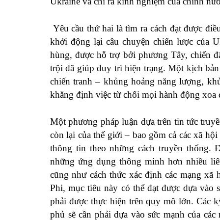
Ukraine và chỉ ra kinh nghiệm của chính nư
Yêu cầu thứ hai là tìm ra cách đạt được điề
khởi động lại câu chuyện chiến lược của U
hùng, được hỗ trợ bởi phương Tây, chiến đ
trội đã giúp duy trì hiện trạng. Một kịch b
chiến tranh – khủng hoảng năng lượng, kh
khẳng định việc từ chối mọi hành động xoa d
Một phương pháp luận dựa trên tin tức truy
còn lại của thế giới – bao gồm cả các xã h
thông tin theo những cách truyền thống. Đ
những ứng dụng thông minh hơn nhiều liên
cũng như cách thức xác định các mạng xã hộ
Phi, mục tiêu này có thể đạt được dựa vào 
phải được thực hiện trên quy mô lớn. Các kỹ
phủ sẽ cần phải dựa vào sức mạnh của các