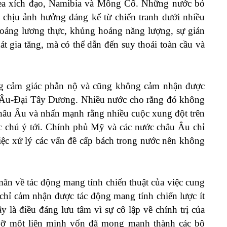
inea xích đạo, Namibia và Mông Cổ. Những nước bỏ
ẽ chịu ảnh hưởng đáng kể từ chiến tranh dưới nhiều
hoảng lương thực, khủng hoảng năng lượng, sự gián
t gia tăng, mà có thể dẫn đến suy thoái toàn cầu và
g cảm giác phẫn nộ và cũng không cảm nhận được
u Âu-Đại Tây Dương. Nhiều nước cho rằng đó không
 châu Âu và nhấn mạnh rằng nhiều cuộc xung đột trên
c chú ý tới. Chính phủ Mỹ và các nước châu Âu chỉ
việc xử lý các vấn đề cấp bách trong nước nên không
ãn về tác động mang tính chiến thuật của việc cung
 chỉ cảm nhận được tác động mang tính chiến lược ít
y là điều đáng lưu tâm vì sự cô lập về chính trị của
vỡ một liên minh vốn đã mong manh thành các bộ