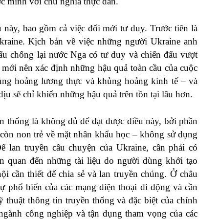
ớc mình với chủ nghĩa thực dân.
u này, bao gồm cả việc đổi mới tư duy. Trước tiên là
kraine. Kịch bản về việc những người Ukraine anh
ấu chống lại nước Nga có tư duy và chiến đấu vượt
ản mới nên xác định những hậu quả toàn cầu của cuộc
ủng hoảng lương thực và khủng hoảng kinh tế – và
ịu sẽ chỉ khiến những hậu quả trên tồn tại lâu hơn.
ền thống là không đủ để đạt được điều này, bởi phần
ội còn non trẻ về mặt nhân khẩu học – không sử dụng
ể lan truyền câu chuyện của Ukraine, cần phải có
 quan đến những tài liệu do người dùng khởi tạo
i cần thiết để chia sẻ và lan truyền chúng. Ở châu
sự phổ biến của các mạng điện thoại di động và cần
 thuật thông tin truyền thống và đặc biệt của chính
 ngành công nghiệp và tận dụng tham vọng của các