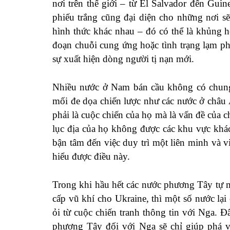
nơi trên thế giới – từ El Salvador đến Gu
phiếu trắng cũng đại diện cho những nơi s
hình thức khác nhau – đó có thể là khủng 
đoạn chuỗi cung ứng hoặc tình trạng lạm phá
sự xuất hiện dòng người tị nạn mới.
Nhiều nước ở Nam bán cầu không có chun
mối đe dọa chiến lược như các nước ở châ
phải là cuộc chiến của họ mà là vấn đề của
lục địa của họ không được các khu vực khá
bận tâm đến việc duy trì một liên minh và 
hiểu được điều này.
Trong khi hầu hết các nước phương Tây tự m
cấp vũ khí cho Ukraine, thì một số nước lại
ỏi từ cuộc chiến tranh thông tin với Nga. Đâ
phương Tây đối với Nga sẽ chỉ giúp phá 