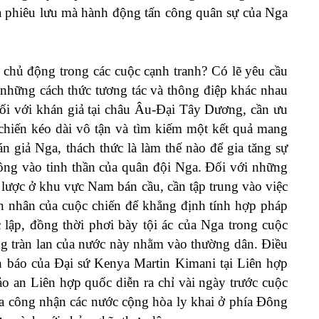
ĩa phiêu lưu mà hành động tấn công quân sự của Nga
 chủ động trong các cuộc cạnh tranh? Có lẽ yêu cầu
ó những cách thức tương tác và thông điệp khác nhau
i với khán giả tại châu Âu-Đại Tây Dương, cần ưu
chiến kéo dài vô tận và tìm kiếm một kết quả mang
n giả Nga, thách thức là làm thế nào để gia tăng sự
 công vào tinh thần của quân đội Nga. Đối với những
 lược ở khu vực Nam bán cầu, cần tập trung vào việc
ên nhân của cuộc chiến để khẳng định tính hợp pháp
c lập, đồng thời phơi bày tội ác của Nga trong cuộc
ng tràn lan của nước này nhằm vào thường dân. Điều
h báo của Đại sứ Kenya Martin Kimani tại Liên hợp
o an Liên hợp quốc diễn ra chỉ vài ngày trước cuộc
ga công nhận các nước cộng hòa ly khai ở phía Đông