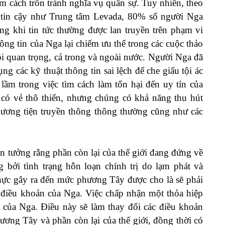
m cách trốn tránh nghĩa vụ quân sự. Tuy nhiên, theo
g tin cậy như Trung tâm Levada, 80% số người Nga
ng khi tin tức thường được lan truyền trên phạm vi
ông tin của Nga lại chiếm ưu thế trong các cuộc thảo
ội quan trọng, cả trong và ngoài nước. Người Nga đã
ng các kỹ thuật thông tin sai lệch để che giấu tội ác
 lầm trong việc tìm cách làm tổn hại đến uy tín của
có vẻ thô thiển, nhưng chúng có khả năng thu hút
ương tiện truyền thông thông thường cũng như các
in tưởng rằng phần còn lại của thế giới đang đứng về
bởi tình trạng hỗn loạn chính trị do lạm phát và
ực gây ra đến mức phương Tây được cho là sẽ phải
c điều khoản của Nga. Việc chấp nhận một thỏa hiệp
g của Nga. Điều này sẽ làm thay đổi các điều khoản
ương Tây và phần còn lại của thế giới, đồng thời có