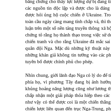
bằng chứng cho thấy lực lượng dự bị đang tì
các nguồn tin độc lập và được cho là đán
được hỏi ủng hộ cuộc chiến ở Ukraine. Tro
toàn cầu ngày càng mang tính chắp vá, thì th
luận trên một số nền tảng truyền thông xã h
chứng tỏ rằng họ thành thạo trong việc sử dụ
chiến tranh và cho rằng Ukraine đã mắc sai
quân đội Nga. Mặc dù những kỹ thuật này 
những khán giả không tin tưởng vào các ph
tuyên bố được chính phủ cho phép.
Nhìn chung, giới lãnh đạo Nga có lý do để t
phía họ, vì phương Tây đang bị ảnh hưởng 
khủng hoảng năng lượng cũng như lương th
chấp nhận một giải pháp thỏa hiệp theo cá
như vậy có thể được coi là một chiến thắn
chiến lược liên quan đến trục Nga-Trung, ph