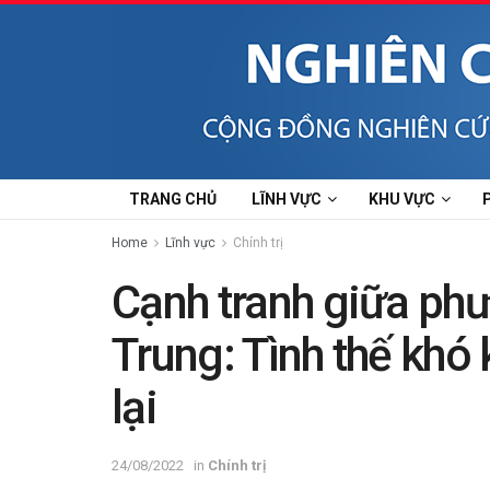
TRANG CHỦ
LĨNH VỰC
KHU VỰC
Home
Lĩnh vực
Chính trị
Cạnh tranh giữa phư
Trung: Tình thế khó
lại
24/08/2022
in
Chính trị