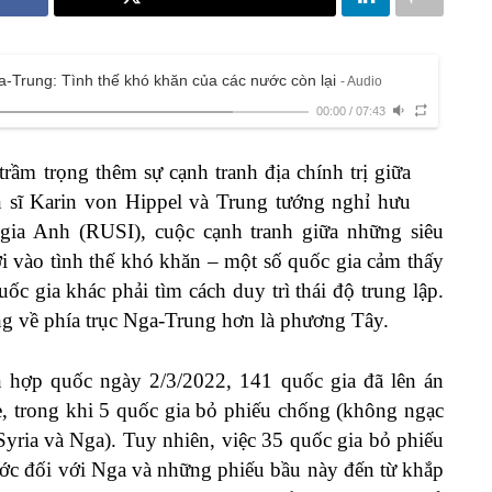
-Trung: Tình thế khó khăn của các nước còn lại
- Audio
00:00
/
07:43
trầm trọng thêm sự cạnh tranh địa chính trị giữa
 sĩ Karin von Hippel và Trung tướng nghỉ hưu
gia Anh (RUSI), cuộc cạnh tranh giữa những siêu
ơi vào tình thế khó khăn – một số quốc gia cảm thấy
ốc gia khác phải tìm cách duy trì thái độ trung lập.
ng về phía trục Nga-Trung hơn là phương Tây.
n hợp quốc ngày 2/3/2022, 141 quốc gia đã lên án
, trong khi 5 quốc gia bỏ phiếu chống (không ngạc
, Syria và Nga). Tuy nhiên, việc 35 quốc gia bỏ phiếu
ước đối với Nga và những phiếu bầu này đến từ khắp