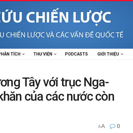
PHÂN TÍCH
THƯ VIỆN
PODCASTS
GIỚI THIỆU
ơng Tây với trục Nga-
 khăn của các nước còn
A
0
A