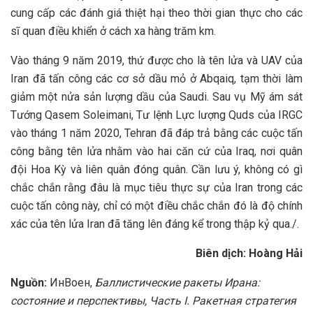
cung cấp các đánh giá thiệt hại theo thời gian thực cho các
sĩ quan điều khiển ở cách xa hàng trăm km.
Vào tháng 9 năm 2019, thứ được cho là tên lửa và UAV của
Iran đã tấn công các cơ sở dầu mỏ ở Abqaiq, tạm thời làm
giảm một nửa sản lượng dầu của Saudi. Sau vụ Mỹ ám sát
Tướng Qasem Soleimani, Tư lệnh Lực lượng Quds của IRGC
vào tháng 1 năm 2020, Tehran đã đáp trả bằng các cuộc tấn
công bằng tên lửa nhằm vào hai căn cứ của Iraq, nơi quân
đội Hoa Kỳ và liên quân đóng quân. Cần lưu ý, không có gì
chắc chắn rằng đâu là mục tiêu thực sự của Iran trong các
cuộc tấn công này, chỉ có một điều chắc chắn đó là độ chính
xác của tên lửa Iran đã tăng lên đáng kể trong thập kỷ qua./.
Biên dịch: Hoàng Hải
Nguồn:
ИнВоен,
Баллистические ракеты Ирана:
состояние и перспективы, Часть I. Ракетная стратегия