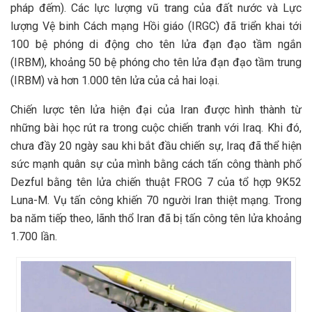
pháp đếm). Các lực lượng vũ trang của đất nước và Lực
lượng Vệ binh Cách mạng Hồi giáo (IRGC) đã triển khai tới
100 bệ phóng di động cho tên lửa đạn đạo tầm ngắn
(IRBM), khoảng 50 bệ phóng cho tên lửa đạn đạo tầm trung
(IRBM) và hơn 1.000 tên lửa của cả hai loại.
Chiến lược tên lửa hiện đại của Iran được hình thành từ
những bài học rút ra trong cuộc chiến tranh với Iraq. Khi đó,
chưa đầy 20 ngày sau khi bắt đầu chiến sự, Iraq đã thể hiện
sức mạnh quân sự của mình bằng cách tấn công thành phố
Dezful bằng tên lửa chiến thuật FROG 7 của tổ hợp 9K52
Luna-M. Vụ tấn công khiến 70 người Iran thiệt mạng. Trong
ba năm tiếp theo, lãnh thổ Iran đã bị tấn công tên lửa khoảng
1.700 lần.