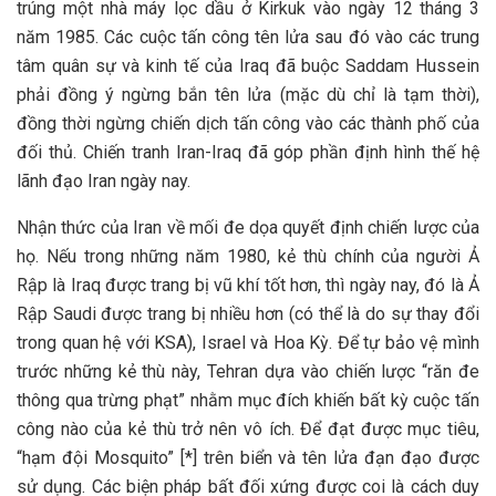
trúng một nhà máy lọc dầu ở Kirkuk vào ngày 12 tháng 3
năm 1985. Các cuộc tấn công tên lửa sau đó vào các trung
tâm quân sự và kinh tế của Iraq đã buộc Saddam Hussein
phải đồng ý ngừng bắn tên lửa (mặc dù chỉ là tạm thời),
đồng thời ngừng chiến dịch tấn công vào các thành phố của
đối thủ. Chiến tranh Iran-Iraq đã góp phần định hình thế hệ
lãnh đạo Iran ngày nay.
Nhận thức của Iran về mối đe dọa quyết định chiến lược của
họ. Nếu trong những năm 1980, kẻ thù chính của người Ả
Rập là Iraq được trang bị vũ khí tốt hơn, thì ngày nay, đó là Ả
Rập Saudi được trang bị nhiều hơn (có thể là do sự thay đổi
trong quan hệ với KSA), Israel và Hoa Kỳ. Để tự bảo vệ mình
trước những kẻ thù này, Tehran dựa vào chiến lược “răn đe
thông qua trừng phạt” nhằm mục đích khiến bất kỳ cuộc tấn
công nào của kẻ thù trở nên vô ích. Để đạt được mục tiêu,
“hạm đội Mosquito” [*] trên biển và tên lửa đạn đạo được
sử dụng. Các biện pháp bất đối xứng được coi là cách duy