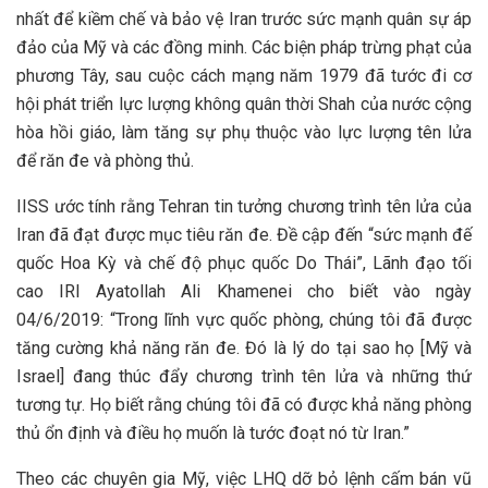
nhất để kiềm chế và bảo vệ Iran trước sức mạnh quân sự áp
đảo của Mỹ và các đồng minh. Các biện pháp trừng phạt của
phương Tây, sau cuộc cách mạng năm 1979 đã tước đi cơ
hội phát triển lực lượng không quân thời Shah của nước cộng
hòa hồi giáo, làm tăng sự phụ thuộc vào lực lượng tên lửa
để răn đe và phòng thủ.
IISS ước tính rằng Tehran tin tưởng chương trình tên lửa của
Iran đã đạt được mục tiêu răn đe. Đề cập đến “sức mạnh đế
quốc Hoa Kỳ và chế độ phục quốc Do Thái”, Lãnh đạo tối
cao IRI Ayatollah Ali Khamenei cho biết vào ngày
04/6/2019: “Trong lĩnh vực quốc phòng, chúng tôi đã được
tăng cường khả năng răn đe. Đó là lý do tại sao họ [Mỹ và
Israel] đang thúc đẩy chương trình tên lửa và những thứ
tương tự. Họ biết rằng chúng tôi đã có được khả năng phòng
thủ ổn định và điều họ muốn là tước đoạt nó từ Iran.”
Theo các chuyên gia Mỹ, việc LHQ dỡ bỏ lệnh cấm bán vũ