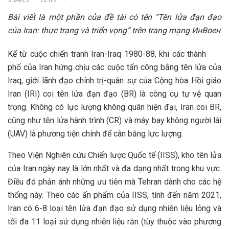
SHARES
VIEWS
Bài viết là một phần của đề tài có tên “Tên lửa đạn đạo
của Iran: thực trạng và triển vọng” trên trang mạng ИнВоен
Kể từ cuộc chiến tranh Iran-Iraq 1980-88, khi các thành
phố của Iran hứng chịu các cuộc tấn công bằng tên lửa của
Iraq, giới lãnh đạo chính trị-quân sự của Cộng hòa Hồi giáo
Iran (IRI) coi tên lửa đạn đạo (BR) là công cụ tự vệ quan
trọng. Không có lực lượng không quân hiện đại, Iran coi BR,
cũng như tên lửa hành trình (CR) và máy bay không người lái
(UAV) là phương tiện chính để cân bằng lực lượng.
Theo Viện Nghiên cứu Chiến lược Quốc tế (IISS), kho tên lửa
của Iran ngày nay là lớn nhất và đa dạng nhất trong khu vực.
Điều đó phản ánh những ưu tiên mà Tehran dành cho các hệ
thống này. Theo các ấn phẩm của IISS, tính đến năm 2021,
Iran có 6-8 loại tên lửa đạn đạo sử dụng nhiên liệu lỏng và
tối đa 11 loại sử dụng nhiên liệu rắn (tùy thuộc vào phương