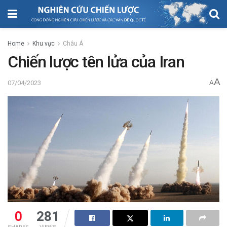
Home
Khu vực
Châu Á
Chiến lược tên lửa của Iran
A
07/04/2023
A
0
281