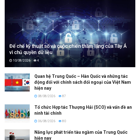
Đế chế kỹ thuật số và cuộc chiến thầm lặng của Tây Á
vì chủ quyền dữ liệu
10/08/2026
4
Quan hệ Trung Quốc – Hàn Quốc và những tác
động đối với chính sách đối ngoại của Việt Nam
hiện nay
08/08/2026
87
Tổ chức Hợp tác Thượng Hải (SCO) và vấn đề an
ninh tài chính
06/08/2026
80
Năng lực phát triển tàu ngầm của Trung Quốc
hiện nay