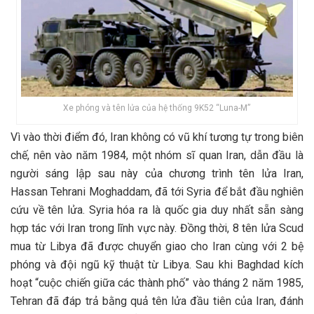
Xe phóng và tên lửa của hệ thống 9K52 “Luna-M”
Vì vào thời điểm đó, Iran không có vũ khí tương tự trong biên
chế, nên vào năm 1984, một nhóm sĩ quan Iran, dẫn đầu là
người sáng lập sau này của chương trình tên lửa Iran,
Hassan Tehrani Moghaddam, đã tới Syria để bắt đầu nghiên
cứu về tên lửa. Syria hóa ra là quốc gia duy nhất sẵn sàng
hợp tác với Iran trong lĩnh vực này. Đồng thời, 8 tên lửa Scud
mua từ Libya đã được chuyển giao cho Iran cùng với 2 bệ
phóng và đội ngũ kỹ thuật từ Libya. Sau khi Baghdad kích
hoạt “cuộc chiến giữa các thành phố” vào tháng 2 năm 1985,
Tehran đã đáp trả bằng quả tên lửa đầu tiên của Iran, đánh