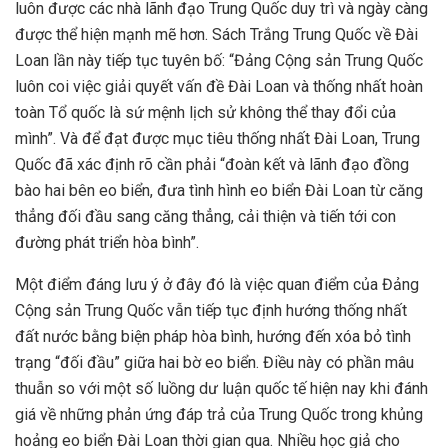
luôn được các nhà lãnh đạo Trung Quốc duy trì và ngày càng
được thể hiện mạnh mẽ hơn. Sách Trắng Trung Quốc về Đài
Loan lần này tiếp tục tuyên bố: “Đảng Cộng sản Trung Quốc
luôn coi việc giải quyết vấn đề Đài Loan và thống nhất hoàn
toàn Tổ quốc là sứ mệnh lịch sử không thể thay đổi của
mình”. Và để đạt được mục tiêu thống nhất Đài Loan, Trung
Quốc đã xác định rõ cần phải “đoàn kết và lãnh đạo đồng
bào hai bên eo biển, đưa tình hình eo biển Đài Loan từ căng
thẳng đối đầu sang căng thẳng, cải thiện và tiến tới con
đường phát triển hòa bình”.
Một điểm đáng lưu ý ở đây đó là việc quan điểm của Đảng
Cộng sản Trung Quốc vẫn tiếp tục định hướng thống nhất
đất nước bằng biện pháp hòa bình, hướng đến xóa bỏ tình
trạng “đối đầu” giữa hai bờ eo biển. Điều này có phần mâu
thuẫn so với một số luồng dư luận quốc tế hiện nay khi đánh
giá về những phản ứng đáp trả của Trung Quốc trong khủng
hoảng eo biển Đài Loan thời gian qua. Nhiều học giả cho