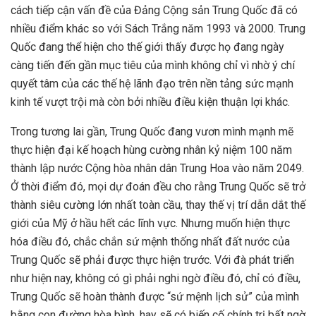
cách tiếp cận vấn đề của Đảng Cộng sản Trung Quốc đã có
nhiều điểm khác so với Sách Trắng năm 1993 và 2000. Trung
Quốc đang thể hiện cho thế giới thấy được họ đang ngày
càng tiến đến gần mục tiêu của mình không chỉ vì nhờ ý chí
quyết tâm của các thế hệ lãnh đạo trên nền tảng sức mạnh
kinh tế vượt trội mà còn bởi nhiều điều kiện thuận lợi khác.
Trong tương lai gần, Trung Quốc đang vươn mình mạnh mẽ
thực hiện đại kế hoạch hùng cường nhân kỷ niệm 100 năm
thành lập nước Cộng hòa nhân dân Trung Hoa vào năm 2049.
Ở thời điểm đó, mọi dự đoán đều cho rằng Trung Quốc sẽ trở
thành siêu cường lớn nhất toàn cầu, thay thế vị trí dẫn dắt thế
giới của Mỹ ở hầu hết các lĩnh vực. Nhưng muốn hiện thực
hóa điều đó, chắc chắn sứ mệnh thống nhất đất nước của
Trung Quốc sẽ phải được thực hiện trước. Với đà phát triển
như hiện nay, không có gì phải nghi ngờ điều đó, chỉ có điều,
Trung Quốc sẽ hoàn thành được “sứ mệnh lịch sử” của mình
bằng con đường hòa bình, hay sẽ có biến cố chính trị bất ngờ