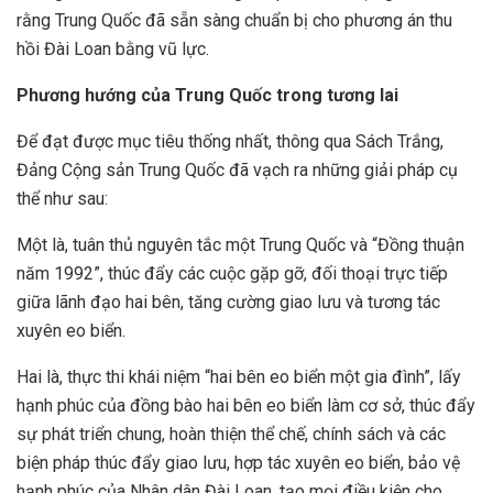
rằng Trung Quốc đã sẵn sàng chuẩn bị cho phương án thu
hồi Đài Loan bằng vũ lực.
Phương hướng của Trung Quốc trong tương lai
Để đạt được mục tiêu thống nhất, thông qua Sách Trắng,
Đảng Cộng sản Trung Quốc đã vạch ra những giải pháp cụ
thể như sau:
Một là, tuân thủ nguyên tắc một Trung Quốc và “Đồng thuận
năm 1992”, thúc đẩy các cuộc gặp gỡ, đối thoại trực tiếp
giữa lãnh đạo hai bên, tăng cường giao lưu và tương tác
xuyên eo biển.
Hai là, thực thi khái niệm “hai bên eo biển một gia đình”, lấy
hạnh phúc của đồng bào hai bên eo biển làm cơ sở, thúc đẩy
sự phát triển chung, hoàn thiện thể chế, chính sách và các
biện pháp thúc đẩy giao lưu, hợp tác xuyên eo biển, bảo vệ
hạnh phúc của Nhân dân Đài Loan, tạo mọi điều kiện cho