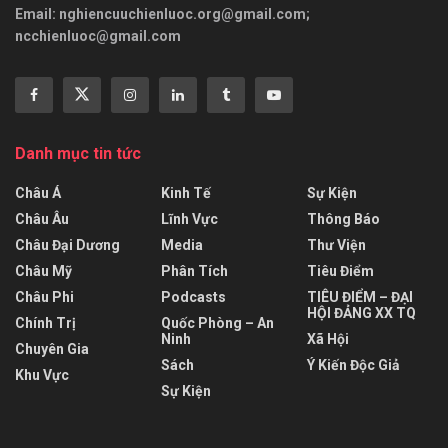
Email:
nghiencuuchienluoc.org@gmail.com
;
ncchienluoc@gmail.com
Danh mục tin tức
Châu Á
Kinh Tế
Sự Kiện
Châu Âu
Lĩnh Vực
Thông Báo
Châu Đại Dương
Media
Thư Viện
Châu Mỹ
Phân Tích
Tiêu Điểm
Châu Phi
Podcasts
TIÊU ĐIỂM – ĐẠI
HỘI ĐẢNG XX TQ
Chính Trị
Quốc Phòng – An
Ninh
Xã Hội
Chuyên Gia
Sách
Ý Kiến Độc Giả
Khu Vực
Sự Kiện