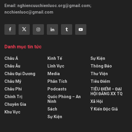
Email:
nghiencuuchienluoc.org@gmail.com
;
ncchienluoc@gmail.com
Danh mục tin tức
Châu Á
Kinh Tế
Sự Kiện
Châu Âu
Lĩnh Vực
Thông Báo
Châu Đại Dương
Media
Thư Viện
Châu Mỹ
Phân Tích
Tiêu Điểm
Châu Phi
Podcasts
TIÊU ĐIỂM – ĐẠI
HỘI ĐẢNG XX TQ
Chính Trị
Quốc Phòng – An
Ninh
Xã Hội
Chuyên Gia
Sách
Ý Kiến Độc Giả
Khu Vực
Sự Kiện