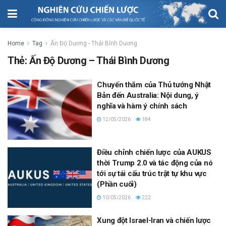
Home
Tag
Ấn Độ Dương - Thái Bình Dương
Thẻ:
Ấn Độ Dương – Thái Bình Dương
Chuyến thăm của Thủ tướng Nhật
Bản đến Australia: Nội dung, ý
nghĩa và hàm ý chính sách
12/05/2026
184
Điều chỉnh chiến lược của AUKUS
thời Trump 2.0 và tác động của nó
tới sự tái cấu trúc trật tự khu vực
(Phần cuối)
10/05/2026
222
Xung đột Israel-Iran và chiến lược