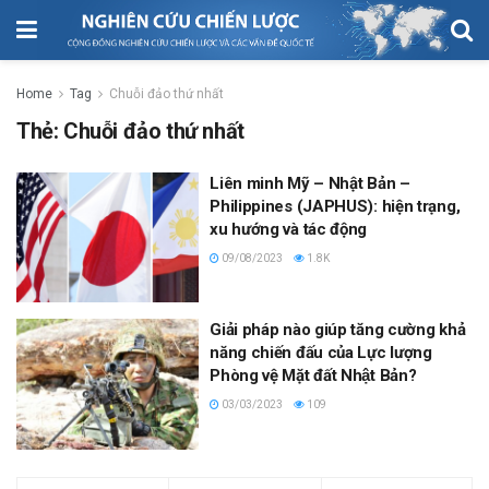
Home
Tag
Chuỗi đảo thứ nhất
Thẻ:
Chuỗi đảo thứ nhất
Liên minh Mỹ – Nhật Bản –
Philippines (JAPHUS): hiện trạng,
xu hướng và tác động
09/08/2023
1.8K
Giải pháp nào giúp tăng cường khả
năng chiến đấu của Lực lượng
Phòng vệ Mặt đất Nhật Bản?
03/03/2023
109