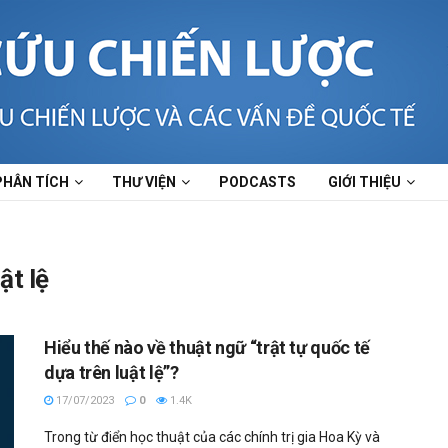
PHÂN TÍCH
THƯ VIỆN
PODCASTS
GIỚI THIỆU
ật lệ
Hiểu thế nào về thuật ngữ “trật tự quốc tế
dựa trên luật lệ”?
17/07/2023
0
1.4K
Trong từ điển học thuật của các chính trị gia Hoa Kỳ và