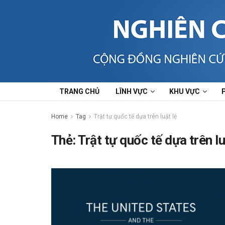
TRANG CHỦ
LĨNH VỰC
KHU VỰC
Home
Tag
Trật tự quốc tế dựa trên luật lệ
Thẻ:
Trật tự quốc tế dựa trên lu