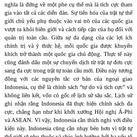
nghĩa là đứng về một phe cụ thể mà là tích cực tham
gia vào tất cả các diễn đàn. Sự tiến hóa của trật tự thế
giới chủ yếu phụ thuộc vào vai trò của các quốc gia
vượt ra khỏi biên giới và cách tiếp cận của họ đối với
quản trị toàn cầu. Giữa sự đa dạng của các lợi ích
chính trị và ý thức hệ, mỗi quốc gia được khuyến
khích trở thành một quốc gia chủ động. Thực tế này
cũng đánh dấu một sự chuyển dịch từ trật tự đơn cực
sang đa cực trong trật tự toàn cầu mới. Điều này tương
đồng với các nguyên tắc cơ bản của ngoại giao
Indonesia, cụ thể là chính sách “tự do và tích cực” và
không liên kết, vốn có gốc rễ lịch sử sâu sắc. Lịch sử
ghi nhận rằng Indonesia đã thực hiện chính sách đa
cực, chẳng hạn như khi khởi xướng Hội nghị Á-Phi
và ASEAN. Vì vậy, Indonesia cần thích nghi với điều
kiện này. Indonesia cũng cần nhạy bén hơn vì trật tự
thế giới sẽ phụ thuộc và chịu ảnh hưởng bởi ba yếu tố