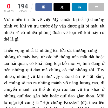
0
194
SHARES
VIEWS
Với nhiều tin tức về việc Mỹ chuẩn bị tiết lộ chương
trình vũ khí vũ trụ trước đây vẫn được giữ bí mật, tất
nhiên sẽ có nhiều phỏng đoán về loại vũ khí này có
thể là gì.
Triển vọng nhất là những tên lửa sát thương cứng
phóng từ máy bay, từ các hệ thống trên mặt đất hoặc
tàu hải quân, có khả năng loại bỏ mọi vệ tinh đang ở
trên những quĩ đạo mà chúng có thể phóng tới. Tuy
nhiên, những vũ khí như vậy chắc chắn rẽ “rất bẩn”,
vì chúng sẽ tạo ra những mảnh vỡ năng lượng cao, di
chuyển nhanh có thể đe dọa các tàu vũ trụ khác ở
những quĩ đạo gần bên hoặc quĩ đạo giao thoa. Mối
lo ngại tột cùng là “Hội chứng Kessler” (đặt theo tên