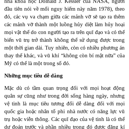
nhà khoa học Dolnald J. Kessler của NASA, người
đầu tiên nói về mối nguy hiểm này năm 1978), theo
đó, các vụ va chạm giữa các mảnh vỡ sẽ tạo ra thêm
các mảnh vỡ thành một luồng hủy diệt làm hủy hoại
mọi vật thể do con người tạo ra trên quĩ đạo và có thể
biến vũ trụ trở thành không thể sử dụng được trong
một thời gian dài. Tuy nhiên, còn có nhiều phương án
thay thế khác, và vũ khí “không còn bí mật nữa” của
Mỹ có thể là một trong số đó.
Những mục tiêu dễ dàng
Mặc dù có tầm quan trọng đối với mọi hoạt động
quân sự cũng như trong đời sống hàng ngày, nhưng
vệ tinh là mục tiêu tương đối dễ dàng đối với mọi
quốc gia hoặc nhân tố phi nhà nước có năng lực vũ
trụ hoặc viễn thông. Các quĩ đạo của vệ tinh là có thể
dự đoán trước và phần nhiều trong đó được đăng kí