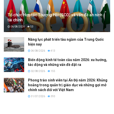
Tổ chức Hợp tác Thượng Hải (SCO) và vấn đề an ninh
tài chính
06/08/2026
53
Năng lực phát triển tàu ngầm của Trung Quốc
hiện nay
04/08/2026
413
Biến động kinh tế toàn cầu năm 2026: xu hướng,
tác động và những vấn đề đặt ra
02/08/2026
155
Phong trào sinh viên tại Ấn Độ năm 2026: Khủng
hoảng trong quản trị giáo dục và những gợi mở
chính sách đối với Việt Nam
31/07/2026
393