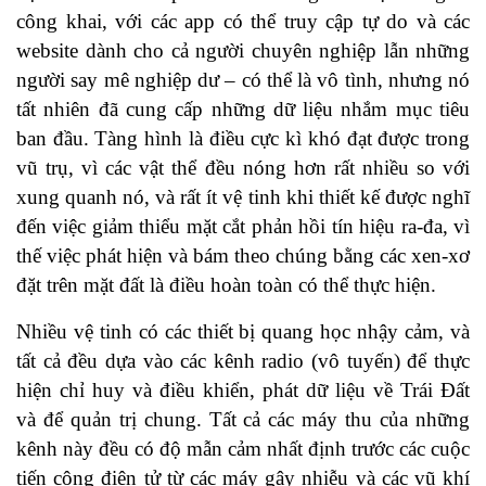
công khai, với các app có thể truy cập tự do và các
website dành cho cả người chuyên nghiệp lẫn những
người say mê nghiệp dư – có thể là vô tình, nhưng nó
tất nhiên đã cung cấp những dữ liệu nhắm mục tiêu
ban đầu. Tàng hình là điều cực kì khó đạt được trong
vũ trụ, vì các vật thể đều nóng hơn rất nhiều so với
xung quanh nó, và rất ít vệ tinh khi thiết kế được nghĩ
đến việc giảm thiểu mặt cắt phản hồi tín hiệu ra-đa, vì
thế việc phát hiện và bám theo chúng bằng các xen-xơ
đặt trên mặt đất là điều hoàn toàn có thể thực hiện.
Nhiều vệ tinh có các thiết bị quang học nhậy cảm, và
tất cả đều dựa vào các kênh radio (vô tuyến) để thực
hiện chỉ huy và điều khiển, phát dữ liệu về Trái Đất
và để quản trị chung. Tất cả các máy thu của những
kênh này đều có độ mẫn cảm nhất định trước các cuộc
tiến công điện tử từ các máy gây nhiễu và các vũ khí