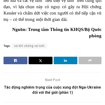
tên lửa và các vệ tinh “tiêu diệt vệ tinh” trên cùng quĩ
đạo, vì lựa chọn này có nguy có gây ra Hội chứng
Kessler và chấm dứt việc con người có thể tiếp cận vũ
trụ – có thể trong một thời gian dài.
Nguồn: Trung tâm Thông tin KHQS/Bộ Quốc
phòng
Tags:
vũ khí chống vệ tinh
Next Post
Tác động nghiêm trọng của cuộc xung đột Nga-Ukraine
đối với thế giới (phần 1)