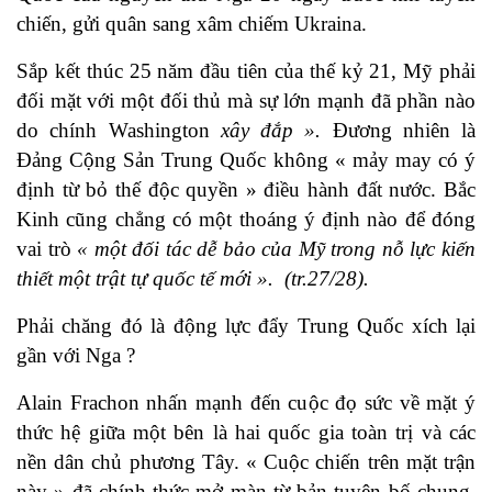
chiến, gửi quân sang xâm chiếm Ukraina.
Sắp kết thúc 25 năm đầu tiên của thế kỷ 21, Mỹ phải
đối mặt với một đối thủ mà sự lớn mạnh đã phần nào
do chính Washington
xây đắp ».
Đương nhiên là
Đảng Cộng Sản Trung Quốc không « mảy may có ý
định từ bỏ thế độc quyền » điều hành đất nước. Bắc
Kinh cũng chẳng có một thoáng ý định nào để đóng
vai trò
« một đối tác dễ bảo của Mỹ trong nỗ lực kiến
thiết một trật tự quốc tế mới ». (tr.27/28).
Phải chăng đó là động lực đẩy Trung Quốc xích lại
gần với Nga ?
Alain Frachon nhấn mạnh đến cuộc đọ sức về mặt ý
thức hệ giữa một bên là hai quốc gia toàn trị và các
nền dân chủ phương Tây. « Cuộc chiến trên mặt trận
này » đã chính thức mở màn từ bản tuyên bố chung,