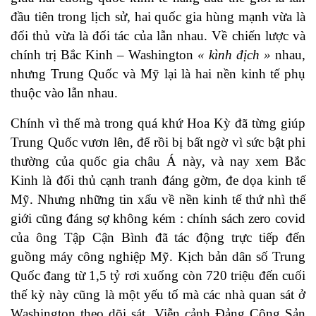
đầu tiên trong lịch sử, hai quốc gia hùng mạnh vừa là
đối thủ vừa là đối tác của lẫn nhau. Về chiến lược và
chính trị Bắc Kinh – Washington
« kình địch »
nhau,
nhưng Trung Quốc và Mỹ lại là hai nền kinh tế phụ
thuộc vào lẫn nhau.
Chính vì thế mà trong quá khứ Hoa Kỳ đã từng giúp
Trung Quốc vươn lên, để rồi bị bất ngờ vì sức bật phi
thường của quốc gia châu Á này, và nay xem Bắc
Kinh là đối thủ cạnh tranh đáng gờm, đe dọa kinh tế
Mỹ. Nhưng những tin xấu về nền kinh tế thứ nhì thế
giới cũng đáng sợ không kém : chính sách zero covid
của ông Tập Cận Bình đã tác động trực tiếp đến
guồng máy công nghiệp Mỹ. Kịch bản dân số Trung
Quốc đang từ 1,5 tỷ rơi xuống còn 720 triệu đến cuối
thế kỳ này cũng là một yếu tố mà các nhà quan sát ở
Washington theo dõi sát. Viễn cảnh Đảng Cộng Sản