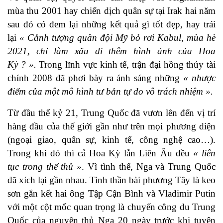
mùa thu 2001 hay chiến dịch quân sự tại Irak hai năm
sau đó có đem lại những kết quả gì tốt đẹp, hay trái
lại
« Cảnh tượng quân đội Mỹ bỏ rơi Kabul, mùa hè
2021, chỉ làm xấu đi thêm hình ảnh của Hoa
Kỳ ? ».
Trong lĩnh vực kinh tế, trận đại hồng thủy tài
chính 2008 đã phơi bày ra ánh sáng những
« nhược
điểm của một mô hình tư bản tự do vô trách nhiệm ».
Từ đầu thế kỷ 21, Trung Quốc đã vươn lên đến vị trí
hàng đầu của thế giới gần như trên mọi phương diện
(ngoại giao, quân sự, kinh tế, công nghệ cao…).
Trong khi đó thì cả Hoa Kỳ lẫn Liên Âu đều
« liên
tục trong thế thủ »
. Vì tình thế, Nga và Trung Quốc
đã xích lại gần nhau. Tinh thần bài phương Tây là keo
sơn gắn kết hai ông Tập Cận Bình và Vladimir Putin
với một cột mốc quan trọng là chuyến công du Trung
Quốc của nguyên thủ Nga 20 ngày trước khi tuyên