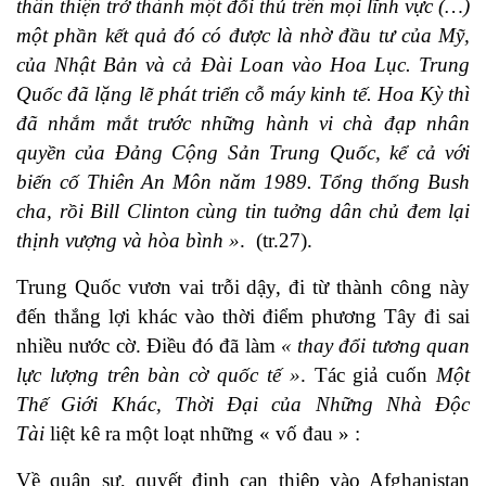
thân thiện trở thành một đối thủ trên mọi lĩnh vực (…)
một phần kết quả đó có được là nhờ đầu tư của Mỹ,
của Nhật Bản và cả Đài Loan vào Hoa Lục. Trung
Quốc đã lặng lẽ phát triển cỗ máy kinh tế. Hoa Kỳ thì
đã nhắm mắt trước những hành vi chà đạp nhân
quyền của Đảng Cộng Sản Trung Quốc, kể cả với
biến cố Thiên An Môn năm 1989. Tổng thống Bush
cha, rồi Bill Clinton cùng tin tuởng dân chủ đem lại
thịnh vượng và hòa bình »
. (tr.27).
Trung Quốc vươn vai trỗi dậy, đi từ thành công này
đến thắng lợi khác vào thời điểm phương Tây đi sai
nhiều nước cờ. Điều đó đã làm
« thay đổi tương quan
lực lượng trên bàn cờ quốc tế »
. Tác giả cuốn
Một
Thế Giới Khác, Thời Đại của Những Nhà Độc
Tài
liệt kê ra một loạt những « vố đau » :
Về quân sự, quyết định can thiệp vào Afghanistan