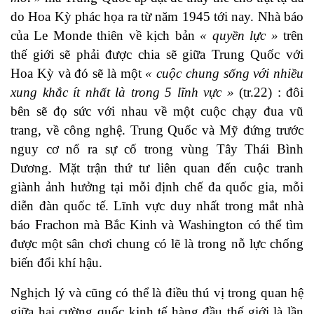
do Hoa Kỳ phác họa ra từ năm 1945 tới nay. Nhà báo
của Le Monde thiên về kịch bản
« quyền lực »
trên
thế giới sẽ phải được chia sẽ giữa Trung Quốc với
Hoa Kỳ và đó sẽ là một
« cuộc chung sống với nhiều
xung khắc ít nhất là trong 5 lĩnh vực »
(tr.22) : đôi
bên sẽ đọ sức với nhau về một cuộc chạy đua vũ
trang, về công nghệ. Trung Quốc và Mỹ đứng trước
nguy cơ nổ ra sự cố trong vùng Tây Thái Bình
Dương. Mặt trận thứ tư liên quan đến cuộc tranh
giành ảnh hưởng tại mỗi định chế đa quốc gia, mỗi
diễn đàn quốc tế. Lĩnh vực duy nhất trong mắt nhà
báo Frachon mà Bắc Kinh và Washington có thể tìm
được một sân chơi chung có lẽ là trong nỗ lực chống
biến đổi khí hậu.
Nghịch lý và cũng có thể là điều thú vị trong quan hệ
giữa hai cường quốc kinh tế hàng đầu thế giới là lần