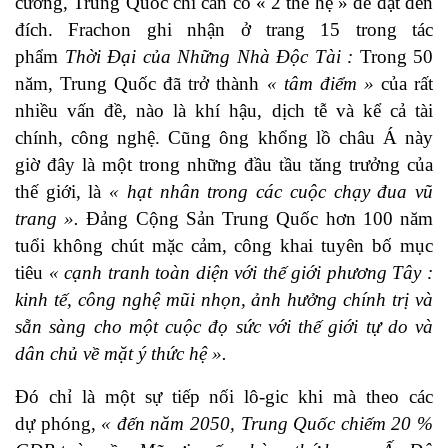
cường, Trung Quốc chỉ cần có « 2 thế hệ » để đạt đến
đích. Frachon ghi nhận ở trang 15 trong tác
phẩm
Thời Đại của Những Nhà Độc Tài :
Trong 50
năm, Trung Quốc đã trở thành
« tâm điểm »
của rất
nhiều vấn đề, nào là khí hậu, dịch tễ và kể cả tài
chính, công nghệ. Cũng ông khổng lồ châu Á này
giờ đây là một trong những đầu tầu tăng trưởng của
thế giới, là
« hạt nhân trong các cuộc chạy đua vũ
trang ».
Đảng Cộng Sản Trung Quốc hơn 100 năm
tuổi không chút mặc cảm, công khai tuyên bố mục
tiêu
« cạnh tranh toàn diện với thế giới phương Tây :
kinh tế, công nghệ mũi nhọn, ảnh hưởng chính trị và
sẵn sàng cho một cuộc đọ sức với thế giới tự do và
dân chủ về mặt ý thức hệ ».
Đó chỉ là một sự tiếp nối lô-gic khi mà theo các
dự phóng,
« đến năm 2050, Trung Quốc chiếm 20 %