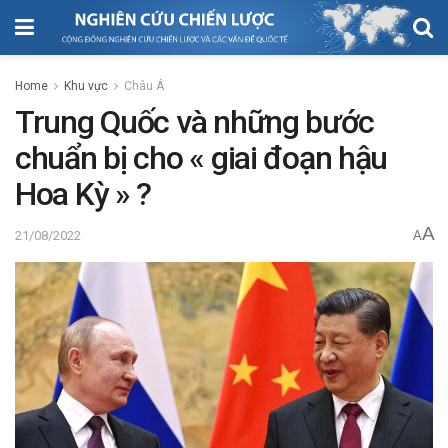
Home
Khu vực
Châu Á
Trung Quốc và những bước
chuẩn bị cho « giai đoạn hậu
Hoa Kỳ » ?
A
21/08/2022
A