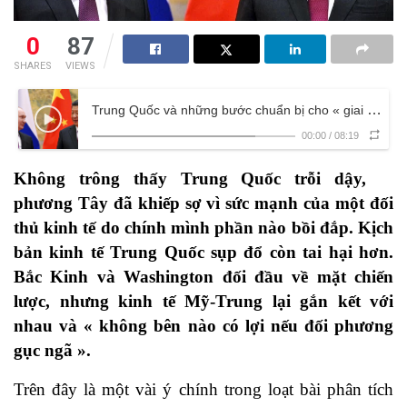
0
87
SHARES
VIEWS
Trung Quốc và những bước chuẩn bị cho « giai đoạn hậu Hoa Kỳ » ?
00:00
/
08:19
Không trông thấy Trung Quốc trỗi dậy,
phương Tây đã khiếp sợ vì sức mạnh của một đối
thủ kinh tế do chính mình phần nào bồi đắp. Kịch
bản kinh tế Trung Quốc sụp đổ còn tai hại hơn.
Bắc Kinh và Washington đối đầu về mặt chiến
lược, nhưng kinh tế Mỹ-Trung lại gắn kết với
nhau và « không bên nào có lợi nếu đối phương
gục ngã ».
Trên đây là một vài ý chính trong loạt bài phân tích