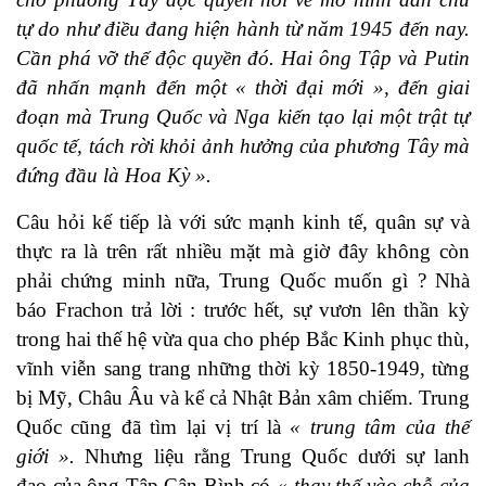
tự do như điều đang hiện hành từ năm 1945 đến nay.
Cần phá vỡ thế độc quyền đó. Hai ông Tập và Putin
đã nhấn mạnh đến một « thời đại mới », đến giai
đoạn mà Trung Quốc và Nga kiến tạo lại một trật tự
quốc tế, tách rời khỏi ảnh hưởng của phương Tây mà
đứng đầu là Hoa Kỳ ».
Câu hỏi kế tiếp là với sức mạnh kinh tế, quân sự và
thực ra là trên rất nhiều mặt mà giờ đây không còn
phải chứng minh nữa, Trung Quốc muốn gì ? Nhà
báo Frachon trả lời : trước hết, sự vươn lên thần kỳ
trong hai thế hệ vừa qua cho phép Bắc Kinh phục thù,
vĩnh viễn sang trang những thời kỳ 1850-1949, từng
bị Mỹ, Châu Âu và kể cả Nhật Bản xâm chiếm. Trung
Quốc cũng đã tìm lại vị trí là
« trung tâm của thế
giới ».
Nhưng liệu rằng Trung Quốc dưới sự lanh
đạo của ông Tập Cận Bình có
« thay thế vào chỗ của