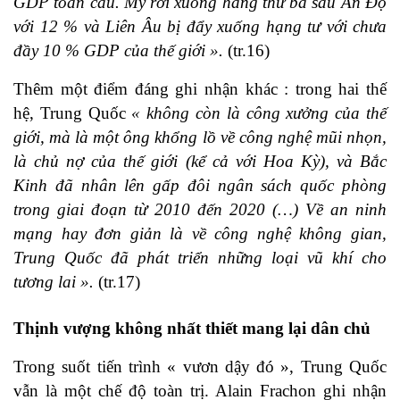
GDP toàn cầu. Mỹ rơi xuống hàng thứ ba sau Ấn Độ
với 12 % và Liên Âu bị đẩy xuống hạng tư với chưa
đầy 10 % GDP của thế giới ».
(tr.16)
Thêm một điểm đáng ghi nhận khác : trong hai thế
hệ, Trung Quốc
« không còn là công xưởng của thế
giới, mà là một ông khổng lồ về công nghệ mũi nhọn,
là chủ nợ của thế giới (kể cả với Hoa Kỳ), và Bắc
Kinh đã nhân lên gấp đôi ngân sách quốc phòng
trong giai đoạn từ 2010 đến 2020 (…) Về an ninh
mạng hay đơn giản là về công nghệ không gian,
Trung Quốc đã phát triển những loại vũ khí cho
tương lai ».
(tr.17)
Thịnh vượng không nhất thiết mang lại dân chủ
Trong suốt tiến trình « vươn dậy đó », Trung Quốc
vẫn là một chế độ toàn trị. Alain Frachon ghi nhận