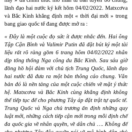
lãnh đạo hai nước ký kết hôm 04/02/2022. Matxcơva
và Bắc Kinh khẳng định một « thời đại mới » trong
bang giao quốc tế đang được mở ra :
« Đây là một cuộc đọ sức ít được nhắc đến. Hai ông
Tập Cận Bình và Valimir Putin đã đặt bút ký một tài
liệu rất rõ ràng gồm 6 trang hôm 04/02/2022 nhân
dịp tổng thống Nga công du Bắc Kinh. Sau sáu giờ
đồng hồ hội đàm với chủ tịch Trung Quốc, lãnh đạo
hai nước đã đưa ra một bản thông cáo chung. Văn
bản đó là nền tảng của một cuộc chiến về mặt ý thức
hệ. Matxcơva và Bắc Kinh cùng khẳng định không
thể tiếp tục để cho phương Tây áp đặt trật tự quốc tế.
Trung Quốc và Nga chủ trương ấn định những quy
luật mới, những cách tiếp cận mới trong mỗi định chế
đa quốc gia về nhân quyền, về dân chủ …. Không để
cho phương Tây độc quyền nói về mô hình dân chủ