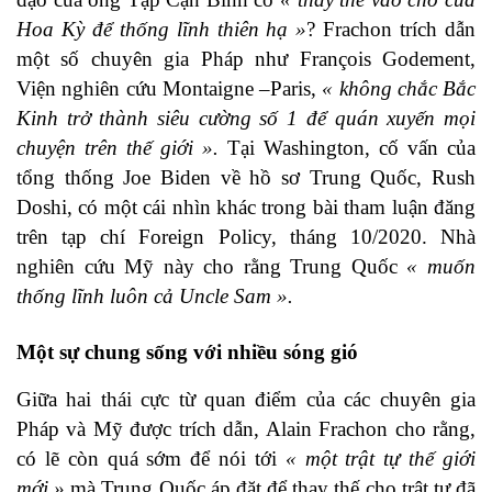
Hoa Kỳ để thống lĩnh thiên hạ »
? Frachon trích dẫn
một số chuyên gia Pháp như François Godement,
Viện nghiên cứu Montaigne –Paris,
« không chắc Bắc
Kinh trở thành siêu cường số 1 để quán xuyến mọi
chuyện trên thế giới ».
Tại Washington, cố vấn của
tổng thống Joe Biden về hồ sơ Trung Quốc, Rush
Doshi, có một cái nhìn khác trong bài tham luận đăng
trên tạp chí Foreign Policy, tháng 10/2020. Nhà
nghiên cứu Mỹ này cho rằng Trung Quốc
« muốn
thống lĩnh luôn cả Uncle Sam ».
Một sự chung sống với nhiều sóng gió
Giữa hai thái cực từ quan điểm của các chuyên gia
Pháp và Mỹ được trích dẫn, Alain Frachon cho rằng,
có lẽ còn quá sớm để nói tới
« một trật tự thế giới
mới »
mà Trung Quốc áp đặt để thay thế cho trật tự đã