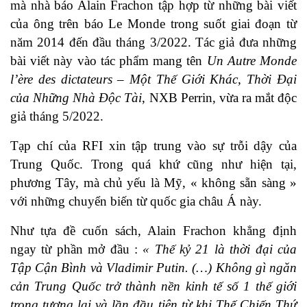
mà nhà báo Alain Frachon tập hợp từ những bài viết
của ông trên báo Le Monde trong suốt giai đoạn từ
năm 2014 đến đầu tháng 3/2022. Tác giả đưa những
bài viết này vào tác phẩm mang tên
Un Autre Monde
l’ère des dictateurs – Một Thế Giới Khác, Thời Đại
của Những Nhà Độc Tài
, NXB Perrin, vừa ra mắt độc
giả tháng 5/2022.
Tạp chí của RFI xin tập trung vào sự trỗi dậy của
Trung Quốc. Trong quá khứ cũng như hiện tại,
phương Tây, mà chủ yếu là Mỹ, « không sẵn sàng »
với những chuyển biến từ quốc gia châu Á này.
Như tựa đề cuốn sách, Alain Frachon khẳng định
ngay từ phần mở đầu :
« Thế kỷ 21 là thời đại của
Tập Cận Bình và Vladimir Putin. (…) Không gì ngăn
cản Trung Quốc trở thành nền kinh tế số 1 thế giới
trong tương lai và lần đầu tiên từ khi Thế Chiến Thứ