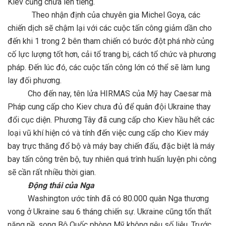
Kiev cũng chưa lên tiếng.
Theo nhận định của chuyên gia Michel Goya, các
chiến dịch sẽ chậm lại với các cuộc tấn công giảm dần cho
đến khi 1 trong 2 bên tham chiến có bước đột phá nhờ củng
cố lực lượng tốt hơn, cải tổ trang bị, cách tổ chức và phương
pháp. Đến lúc đó, các cuộc tấn công lớn có thể sẽ làm lung
lay đối phương.
Cho đến nay, tên lửa HIRMAS của Mỹ hay Caesar mà
Pháp cung cấp cho Kiev chưa đủ để quân đội Ukraine thay
đổi cục diện. Phương Tây đã cung cấp cho Kiev hầu hết các
loại vũ khí hiện có và tính đến việc cung cấp cho Kiev máy
bay trực thăng đổ bộ và máy bay chiến đấu, đặc biệt là máy
bay tấn công trên bộ, tuy nhiên quá trình huấn luyện phi công
sẽ cần rất nhiều thời gian.
Động thái của Nga
Washington ước tính đã có 80.000 quân Nga thương
vong ở Ukraine sau 6 tháng chiến sự. Ukraine cũng tổn thất
nặng nề, song Bộ Quốc phòng Mỹ không nêu số liệu. Trước