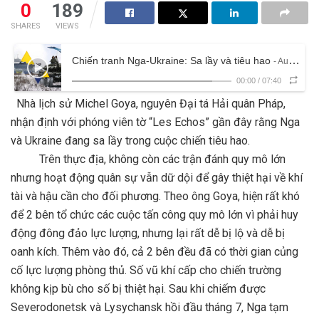
0
189
SHARES
VIEWS
Chiến tranh Nga-Ukraine: Sa lầy và tiêu hao
- Audio
00:00
/
07:40
Nhà lịch sử Michel Goya, nguyên Đại tá Hải quân Pháp,
nhận định với phóng viên tờ “Les Echos” gần đây rằng Nga
và Ukraine đang sa lầy trong cuộc chiến tiêu hao.
Trên thực địa, không còn các trận đánh quy mô lớn
nhưng hoạt động quân sự vẫn dữ dội để gây thiệt hại về khí
tài và hậu cần cho đối phương. Theo ông Goya, hiện rất khó
để 2 bên tổ chức các cuộc tấn công quy mô lớn vì phải huy
động đông đảo lực lượng, nhưng lại rất dễ bị lộ và dễ bị
oanh kích. Thêm vào đó, cả 2 bên đều đã có thời gian củng
cố lực lượng phòng thủ. Số vũ khí cấp cho chiến trường
không kịp bù cho số bị thiệt hại. Sau khi chiếm được
Severodonetsk và Lysychansk hồi đầu tháng 7, Nga tạm