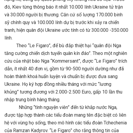
đó, Kiev từng thông báo ít nhất 10.000 lính Ukraine tử trận
và 30.000 người bị thương. Căn cứ số lượng 170.000 binh
sỹ chính quy và 100.000 lính dự bị trước khi xảy ra chiến
tranh, hiện quân đội Ukraine ước tính có từ 300.000 -350.000
lính.
Theo “Le Figaro”, để bù đắp thiệt hại “quân đội Nga
tăng cường chiến dịch tuyển quân kín đáo”. Theo một nghiên
cứu của nhật báo Nga “Kommersant”, được “Le Figaro” trích
dẫn, ít nhất 40 đơn vị, gồm từ 90-500 người dường như đã
hoàn thành khoá huấn luyện và chuẩn bị được đưa sang
Ukraine. Họ ký hợp đồng nhiều tháng với mức “lương
khủng” tương đương với 2.000-2.500 Euro, gấp 10 lần thu
nhập trung bình hàng tháng.
Những “tình nguyện viên” đến từ khắp nước Nga,
được tập hợp thành các tiểu đoàn mang tên đặc biệt có liên
hệ với vùng họ sống, theo mô hình các tiểu đoàn Tchechenia
của Ramzan Kadyrov. “Le Figaro” cho rằng thông tin của