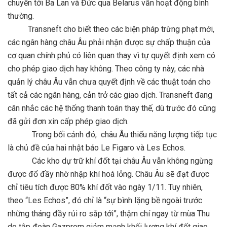
chuyển tới Ba Lan và Đức qua Belarus vẫn hoạt động bình
thường.
Transneft cho biết theo các biện pháp trừng phạt mới,
các ngân hàng châu Âu phải nhận được sự chấp thuận của
cơ quan chính phủ có liên quan thay vì tự quyết định xem có
cho phép giao dịch hay không. Theo công ty này, các nhà
quản lý châu Âu vẫn chưa quyết định về các thuật toán cho
tất cả các ngân hàng, cản trở các giao dịch. Transneft đang
cân nhắc các hệ thống thanh toán thay thế, dù trước đó cũng
đã gửi đơn xin cấp phép giao dịch.
Trong bối cảnh đó, châu Âu thiếu năng lượng tiếp tục
là chủ đề của hai nhật báo Le Figaro và Les Echos.
Các kho dự trữ khí đốt tại châu Âu vẫn không ngừng
được đổ đầy nhờ nhập khí hoá lỏng. Châu Âu sẽ đạt được
chỉ tiêu tích được 80% khí đốt vào ngày 1/11. Tuy nhiên,
theo “Les Echos”, đó chỉ là “sự bình lặng bề ngoài trước
những tháng đầy rủi ro sắp tới”, thậm chí ngay từ mùa Thu
do tập đoàn Gazprom giảm mạnh khối lượng khí đốt giao