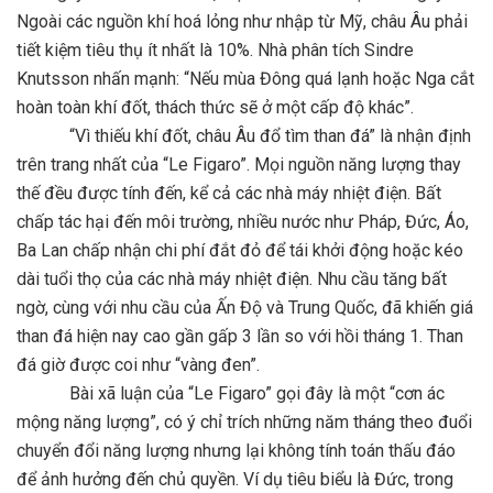
Ngoài các nguồn khí hoá lỏng như nhập từ Mỹ, châu Âu phải
tiết kiệm tiêu thụ ít nhất là 10%. Nhà phân tích Sindre
Knutsson nhấn mạnh: “Nếu mùa Đông quá lạnh hoặc Nga cắt
hoàn toàn khí đốt, thách thức sẽ ở một cấp độ khác”.
“Vì thiếu khí đốt, châu Âu đổ tìm than đá” là nhận định
trên trang nhất của “Le Figaro”. Mọi nguồn năng lượng thay
thế đều được tính đến, kể cả các nhà máy nhiệt điện. Bất
chấp tác hại đến môi trường, nhiều nước như Pháp, Đức, Áo,
Ba Lan chấp nhận chi phí đắt đỏ để tái khởi động hoặc kéo
dài tuổi thọ của các nhà máy nhiệt điện. Nhu cầu tăng bất
ngờ, cùng với nhu cầu của Ấn Độ và Trung Quốc, đã khiến giá
than đá hiện nay cao gần gấp 3 lần so với hồi tháng 1. Than
đá giờ được coi như “vàng đen”.
Bài xã luận của “Le Figaro” gọi đây là một “cơn ác
mộng năng lượng”, có ý chỉ trích những năm tháng theo đuổi
chuyển đổi năng lượng nhưng lại không tính toán thấu đáo
để ảnh hưởng đến chủ quyền. Ví dụ tiêu biểu là Đức, trong