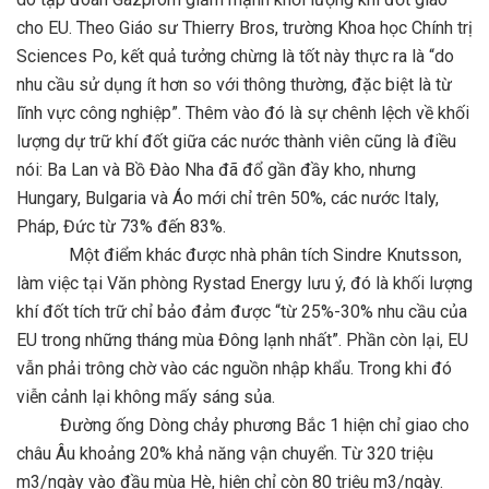
cho EU. Theo Giáo sư Thierry Bros, trường Khoa học Chính trị
Sciences Po, kết quả tưởng chừng là tốt này thực ra là “do
nhu cầu sử dụng ít hơn so với thông thường, đặc biệt là từ
lĩnh vực công nghiệp”. Thêm vào đó là sự chênh lệch về khối
lượng dự trữ khí đốt giữa các nước thành viên cũng là điều
nói: Ba Lan và Bồ Đào Nha đã đổ gần đầy kho, nhưng
Hungary, Bulgaria và Áo mới chỉ trên 50%, các nước Italy,
Pháp, Đức từ 73% đến 83%.
Một điểm khác được nhà phân tích Sindre Knutsson,
làm việc tại Văn phòng Rystad Energy lưu ý, đó là khối lượng
khí đốt tích trữ chỉ bảo đảm được “từ 25%-30% nhu cầu của
EU trong những tháng mùa Đông lạnh nhất”. Phần còn lại, EU
vẫn phải trông chờ vào các nguồn nhập khẩu. Trong khi đó
viễn cảnh lại không mấy sáng sủa.
Đường ống Dòng chảy phương Bắc 1 hiện chỉ giao cho
châu Âu khoảng 20% khả năng vận chuyển. Từ 320 triệu
m3/ngày vào đầu mùa Hè, hiện chỉ còn 80 triệu m3/ngày.