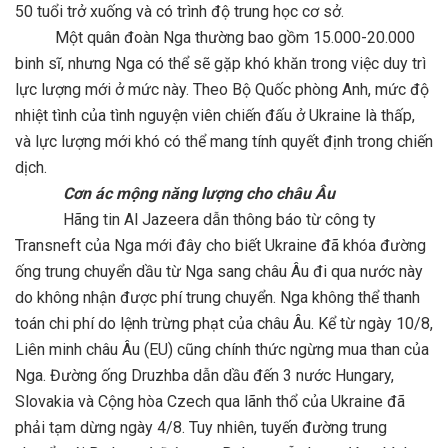
50 tuổi trở xuống và có trình độ trung học cơ sở.
Một quân đoàn Nga thường bao gồm 15.000-20.000
binh sĩ, nhưng Nga có thể sẽ gặp khó khăn trong việc duy trì
lực lượng mới ở mức này. Theo Bộ Quốc phòng Anh, mức độ
nhiệt tình của tình nguyện viên chiến đấu ở Ukraine là thấp,
và lực lượng mới khó có thể mang tính quyết định trong chiến
dịch.
Cơn ác mộng năng lượng cho châu Âu
Hãng tin Al Jazeera dẫn thông báo từ công ty
Transneft của Nga mới đây cho biết Ukraine đã khóa đường
ống trung chuyển dầu từ Nga sang châu Âu đi qua nước này
do không nhận được phí trung chuyển. Nga không thể thanh
toán chi phí do lệnh trừng phạt của châu Âu. Kể từ ngày 10/8,
Liên minh châu Âu (EU) cũng chính thức ngừng mua than của
Nga. Đường ống Druzhba dẫn dầu đến 3 nước Hungary,
Slovakia và Cộng hòa Czech qua lãnh thổ của Ukraine đã
phải tạm dừng ngày 4/8. Tuy nhiên, tuyến đường trung