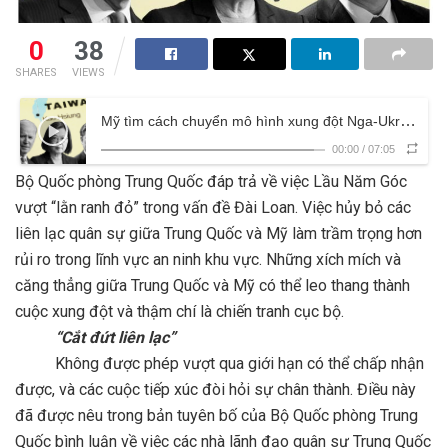
0
38
SHARES
VIEWS
Mỹ tìm cách chuyển mô hình xung đột Nga-Ukraine sang Đài Loan?
00:00
/
07:05
Bộ Quốc phòng Trung Quốc đáp trả về việc Lầu Năm Góc
vượt “lằn ranh đỏ” trong vấn đề Đài Loan. Việc hủy bỏ các
liên lạc quân sự giữa Trung Quốc và Mỹ làm trầm trọng hơn
rủi ro trong lĩnh vực an ninh khu vực. Những xích mích và
căng thẳng giữa Trung Quốc và Mỹ có thể leo thang thành
cuộc xung đột và thậm chí là chiến tranh cục bộ.
“Cắt đứt liên lạc”
Không được phép vượt qua giới hạn có thể chấp nhận
được, và các cuộc tiếp xúc đòi hỏi sự chân thành. Điều này
đã được nêu trong bản tuyên bố của Bộ Quốc phòng Trung
Quốc bình luận về việc các nhà lãnh đạo quân sự Trung Quốc