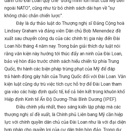
dành cho Đài Loan quy chế “đồng minh lớn nhất của Mỹ bên
ngoài NATO”, cũng như từ bỏ chính sách dài hạn về “sự
không chắc chắn chiến lược”.
Đây là dự thảo luật do Thượng nghị sĩ Đảng Cộng hoà
Lindsey Graham và đảng viên Dân chủ Bob Menendez đề
xuất sau chuyến công du của các chính trị gia này đến Đài
Loan hồi tháng 4 năm nay. Trong bản giải thích dự luật nói
rằng văn kiện này hướng tới thúc đẩy an ninh của Đài Loan,
bảo vệ hòn đảo trước chính sách hiếu chiến từ phía Trung
Quốc, thi hành các biện pháp trừng phạt của Mỹ để đáp
trả hành động gây hấn của Trung Quốc đối với Đài Loan. Văn
kiện luật cũng dự trù việc tích cực hỗ trợ để Đài Loan tham
gia vào các hiệp định quốc tế, kể cả liên kết trong khuôn khổ
Hiệp định Kinh tế Ấn Độ Dương-Thái Bình Dương (IPEF).
Điều chính yếu nhất, theo sáng kiến lập pháp mà các
thượng nghị sĩ đề xuất, là Chính phủ Liên bang Mỹ cần hiệp
lực với chính quyền dân chủ của Đài Loan như là với đại diện
hợp pháp cho quyền lợi của cư dân trên hòn đảo. Trong dự