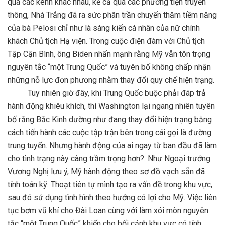
qua các kênh khác nhau, kể cả qua các phương tiện truyền
thông, Nhà Trắng đã ra sức phân trần chuyến thăm tiềm năng
của bà Pelosi chỉ như là sáng kiến cá nhân của nữ chính
khách Chủ tịch Hạ viện. Trong cuộc điện đàm với Chủ tịch
Tập Cận Bình, ông Biden nhấn mạnh rằng Mỹ vẫn tôn trọng
nguyên tắc “một Trung Quốc” và tuyên bố không chấp nhận
những nỗ lực đơn phương nhằm thay đổi quy chế hiện trạng.
Tuy nhiên giờ đây, khi Trung Quốc buộc phải đáp trả
hành động khiêu khích, thì Washington lại ngang nhiên tuyên
bố rằng Bắc Kinh dường như đang thay đổi hiện trạng bằng
cách tiến hành các cuộc tập trận bên trong cái gọi là đường
trung tuyến. Nhưng hành động của ai ngay từ ban đầu đã làm
cho tình trạng này càng trầm trọng hơn?. Như Ngoại trưởng
Vương Nghị lưu ý, Mỹ hành động theo sơ đồ vạch sẵn đã
tính toán kỹ: Thoạt tiên tự mình tạo ra vấn đề trong khu vực,
sau đó sử dụng tình hình theo hướng có lợi cho Mỹ. Việc liên
tục bơm vũ khí cho Đài Loan cùng với làm xói mòn nguyên
tắc “một Trung Quốc” khiến cho bối cảnh khu vực có tính