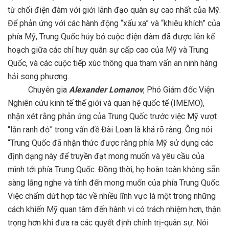
từ chối điện đàm với giới lãnh đạo quân sự cao nhất của Mỹ.
Để phản ứng với các hành động “xấu xa” và “khiêu khích” của
phía Mỹ, Trung Quốc hủy bỏ cuộc điện đàm đã được lên kế
hoạch giữa các chỉ huy quân sự cấp cao của Mỹ và Trung
Quốc, và các cuộc tiếp xúc thông qua tham vấn an ninh hàng
hải song phương.
Chuyên gia
Alexander Lomanov
, Phó Giám đốc Viện
Nghiên cứu kinh tế thế giới và quan hệ quốc tế (IMEMO),
nhận xét rằng phản ứng của Trung Quốc trước việc Mỹ vượt
“lằn ranh đỏ” trong vấn đề Đài Loan là khá rõ ràng. Ông nói:
“Trung Quốc đã nhận thức được rằng phía Mỹ sử dụng các
định dạng này để truyền đạt mong muốn và yêu cầu của
mình tới phía Trung Quốc. Đồng thời, họ hoàn toàn không sẵn
sàng lắng nghe và tính đến mong muốn của phía Trung Quốc.
Việc chấm dứt hợp tác về nhiều lĩnh vực là một trong những
cách khiến Mỹ quan tâm đến hành vi có trách nhiệm hơn, thận
trọng hơn khi đưa ra các quyết định chính trị-quân sự. Nói