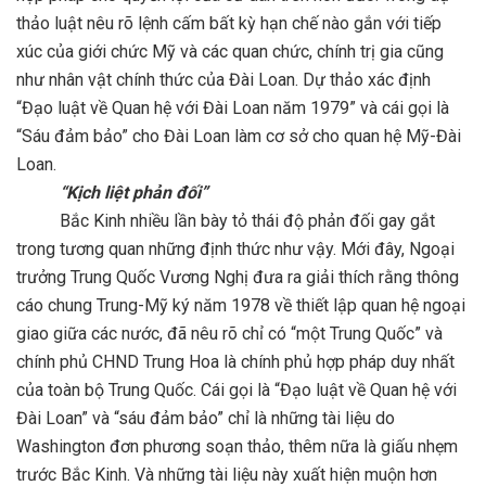
thảo luật nêu rõ lệnh cấm bất kỳ hạn chế nào gắn với tiếp
xúc của giới chức Mỹ và các quan chức, chính trị gia cũng
như nhân vật chính thức của Đài Loan. Dự thảo xác định
“Đạo luật về Quan hệ với Đài Loan năm 1979” và cái gọi là
“Sáu đảm bảo” cho Đài Loan làm cơ sở cho quan hệ Mỹ-Đài
Loan.
“Kịch liệt phản đối”
Bắc Kinh nhiều lần bày tỏ thái độ phản đối gay gắt
trong tương quan những định thức như vậy. Mới đây, Ngoại
trưởng Trung Quốc Vương Nghị đưa ra giải thích rằng thông
cáo chung Trung-Mỹ ký năm 1978 về thiết lập quan hệ ngoại
giao giữa các nước, đã nêu rõ chỉ có “một Trung Quốc” và
chính phủ CHND Trung Hoa là chính phủ hợp pháp duy nhất
của toàn bộ Trung Quốc. Cái gọi là “Đạo luật về Quan hệ với
Đài Loan” và “sáu đảm bảo” chỉ là những tài liệu do
Washington đơn phương soạn thảo, thêm nữa là giấu nhẹm
trước Bắc Kinh. Và những tài liệu này xuất hiện muộn hơn