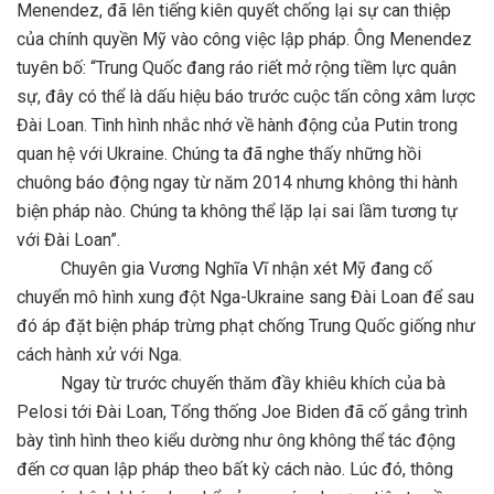
Menendez, đã lên tiếng kiên quyết chống lại sự can thiệp
của chính quyền Mỹ vào công việc lập pháp. Ông Menendez
tuyên bố: “Trung Quốc đang ráo riết mở rộng tiềm lực quân
sự, đây có thể là dấu hiệu báo trước cuộc tấn công xâm lược
Đài Loan. Tình hình nhắc nhớ về hành động của Putin trong
quan hệ với Ukraine. Chúng ta đã nghe thấy những hồi
chuông báo động ngay từ năm 2014 nhưng không thi hành
biện pháp nào. Chúng ta không thể lặp lại sai lầm tương tự
với Đài Loan”.
Chuyên gia Vương Nghĩa Vĩ nhận xét Mỹ đang cố
chuyển mô hình xung đột Nga-Ukraine sang Đài Loan để sau
đó áp đặt biện pháp trừng phạt chống Trung Quốc giống như
cách hành xử với Nga.
Ngay từ trước chuyến thăm đầy khiêu khích của bà
Pelosi tới Đài Loan, Tổng thống Joe Biden đã cố gắng trình
bày tình hình theo kiểu dường như ông không thể tác động
đến cơ quan lập pháp theo bất kỳ cách nào. Lúc đó, thông