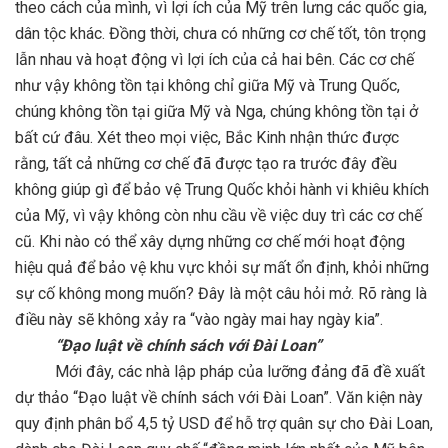
theo cách của mình, vì lợi ích của Mỹ trên lưng các quốc gia,
dân tộc khác. Đồng thời, chưa có những cơ chế tốt, tôn trọng
lẫn nhau và hoạt động vì lợi ích của cả hai bên. Các cơ chế
như vậy không tồn tại không chỉ giữa Mỹ và Trung Quốc,
chúng không tồn tại giữa Mỹ và Nga, chúng không tồn tại ở
bất cứ đâu. Xét theo mọi việc, Bắc Kinh nhận thức được
rằng, tất cả những cơ chế đã được tạo ra trước đây đều
không giúp gì để bảo vệ Trung Quốc khỏi hành vi khiêu khích
của Mỹ, vì vậy không còn nhu cầu về việc duy trì các cơ chế
cũ. Khi nào có thể xây dựng những cơ chế mới hoạt động
hiệu quả để bảo vệ khu vực khỏi sự mất ổn định, khỏi những
sự cố không mong muốn? Đây là một câu hỏi mở. Rõ ràng là
điều này sẽ không xảy ra “vào ngày mai hay ngày kia”.
“Đạo luật về chính sách với Đài Loan”
Mới đây, các nhà lập pháp của lưỡng đảng đã đề xuất
dự thảo “Đạo luật về chính sách với Đài Loan”. Văn kiện này
quy định phân bổ 4,5 tỷ USD để hỗ trợ quân sự cho Đài Loan,