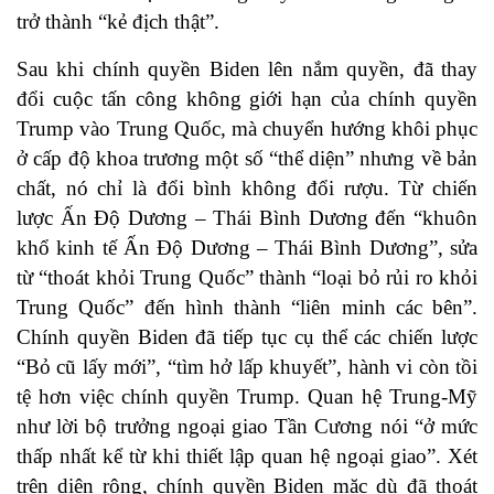
trở thành “kẻ địch thật”.
Sau khi chính quyền Biden lên nắm quyền, đã thay
đổi cuộc tấn công không giới hạn của chính quyền
Trump vào Trung Quốc, mà chuyển hướng khôi phục
ở cấp độ khoa trương một số “thể diện” nhưng về bản
chất, nó chỉ là đổi bình không đổi rượu. Từ chiến
lược Ấn Độ Dương – Thái Bình Dương đến “khuôn
khổ kinh tế Ấn Độ Dương – Thái Bình Dương”, sửa
từ “thoát khỏi Trung Quốc” thành “loại bỏ rủi ro khỏi
Trung Quốc” đến hình thành “liên minh các bên”.
Chính quyền Biden đã tiếp tục cụ thể các chiến lược
“Bỏ cũ lấy mới”, “tìm hở lấp khuyết”, hành vi còn tồi
tệ hơn việc chính quyền Trump. Quan hệ Trung-Mỹ
như lời bộ trưởng ngoại giao Tần Cương nói “ở mức
thấp nhất kể từ khi thiết lập quan hệ ngoại giao”. Xét
trên diện rộng, chính quyền Biden mặc dù đã thoát