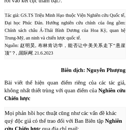
rơi vào kết cục thảm bại./.
Tác giả: GS.TS Triệu Minh Hạo thuộc Viện Nghiên cứu Quốc tế, 
Đại học Phúc Đán. Hướng nghiên cứu chính của ông gồm: 
Chính sách châu Á-Thái Bình Dương của Hoa Kỳ, quan hệ 
Trung-Mỹ, an ninh và chiến lược quốc tế. 

Nguồn: 赵明昊, 布林肯访华，能否让中美关系走下“悬崖
顶”？, 
国际网
, 21.6.2023
Biên dịch: Nguyễn Phượng
Bài viết thể hiện quan điểm riêng của các tác giả,
không nhất thiết trùng với quan điểm của
Nghiên cứu
Chiến lược
Mọi phản hồi học thuật cũng như các vấn đề khác 
quý độc giả có thể trao đổi với Ban Biên tập 
Nghiên 
cứu Chiến lược
 qua địa chỉ mail: 