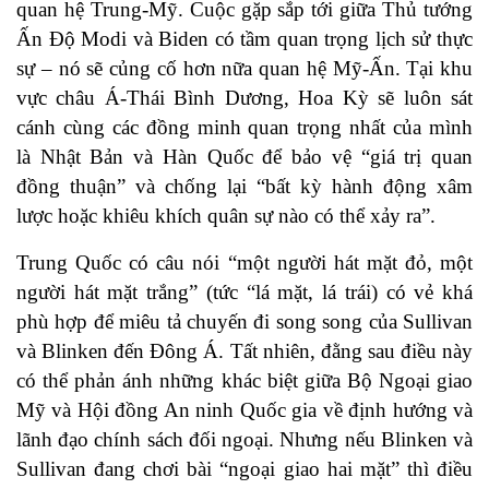
quan hệ Trung-Mỹ. Cuộc gặp sắp tới giữa Thủ tướng
Ấn Độ Modi và Biden có tầm quan trọng lịch sử thực
sự – nó sẽ củng cố hơn nữa quan hệ Mỹ-Ấn. Tại khu
vực châu Á-Thái Bình Dương, Hoa Kỳ sẽ luôn sát
cánh cùng các đồng minh quan trọng nhất của mình
là Nhật Bản và Hàn Quốc để bảo vệ “giá trị quan
đồng thuận” và chống lại “bất kỳ hành động xâm
lược hoặc khiêu khích quân sự nào có thể xảy ra”.
Trung Quốc có câu nói “một người hát mặt đỏ, một
người hát mặt trắng” (tức “lá mặt, lá trái) có vẻ khá
phù hợp để miêu tả chuyến đi song song của Sullivan
và Blinken đến Đông Á. Tất nhiên, đằng sau điều này
có thể phản ánh những khác biệt giữa Bộ Ngoại giao
Mỹ và Hội đồng An ninh Quốc gia về định hướng và
lãnh đạo chính sách đối ngoại. Nhưng nếu Blinken và
Sullivan đang chơi bài “ngoại giao hai mặt” thì điều