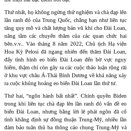
Thứ nhất, họ không ngừng thử nghiệm và chà đạp lên
lằn ranh đỏ của Trung Quốc, chẳng hạn như liên tục
tăng quy mô và chất lượng bán vũ khí cho Đài Loan,
nâng tầm các chuyến thăm của các quan chức hai
bên.v.v.. Vào tháng 8 năm 2022, Chủ tịch Hạ viện
Hoa Kỳ Pelosi đã ngang nhiên đến thăm Đài Loan,
đẩy tình hình eo biển Đài Loan đến bờ vực nguy
hiểm, thậm chí còn gây ra các cuộc thảo luận rộng rãi
ở khu vực châu Á-Thái Bình Dương về khả năng xảy
ra cuộc khủng hoảng eo biển Đài Loan lần thứ tư.
Thứ hai, “ngôn hành bất nhất”. Chính quyền Biden
trong khi liên tục chà đạp lên lằn ranh đỏ vấn đề eo
biển Đài Loan, nhưng bằng lời lẽ phát ngôn đã cố
tình khẳng định sự đồng thuận Trung-Mỹ, nhiều lần
đảm bảo tuân thủ ba thông cáo chung Trung-Mỹ và