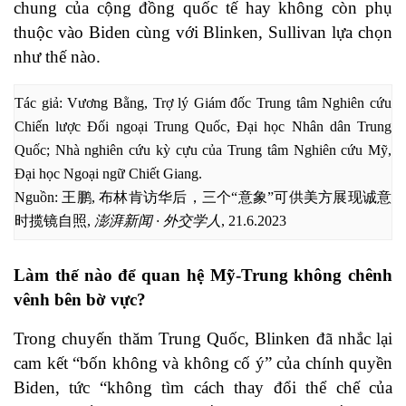
chung của cộng đồng quốc tế hay không còn phụ
thuộc vào Biden cùng với Blinken, Sullivan lựa chọn
như thế nào.
Tác giả: Vương Bằng, Trợ lý Giám đốc Trung tâm Nghiên cứu 
Chiến lược Đối ngoại Trung Quốc, Đại học Nhân dân Trung 
Quốc; Nhà nghiên cứu kỳ cựu của Trung tâm Nghiên cứu Mỹ, 
Đại học Ngoại ngữ Chiết Giang. 

Nguồn: 王鹏, 布林肯访华后，三个“意象”可供美方展现诚意
时揽镜自照, 
澎湃新闻 ∙ 外交学人
, 21.6.2023
Làm thế nào để quan hệ Mỹ-Trung không chênh
vênh bên bờ vực?
Trong chuyến thăm Trung Quốc, Blinken đã nhắc lại
cam kết “bốn không và không cố ý” của chính quyền
Biden, tức “không tìm cách thay đổi thể chế của