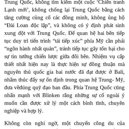
Trung Quốc, không tìm kiếm một cuộc ‘Chiến tranh
Lạnh mới’, không chống lại Trung Quốc bằng cách
tăng cường củng cố các đồng minh, không ủng hộ
“Đài Loan độc lập”, và không có ý định phát sinh
xung đột với Trung Quốc. Để quan hệ hai bên tiếp
tục duy trì tiến trình “tái tiếp xúc” phía Mỹ cần phải
“ngôn hành nhất quán”, tránh tiếp tục gây tổn hại cho
sự tin tưởng chiến lược giữa đôi bên. Nhiệm vụ cấp
thiết nhất hiện nay là thực hiện sự đồng thuận mà
nguyên thủ quốc gia hai nước đã đạt được ở Bali,
nhằm thúc đẩy sự ổn định trong quan hệ Trung- Mỹ,
đưa vềđúng quỹ đạo ban đầu. Phía Trung Quốc cũng
nhấn mạnh với Blinken rằng những sự cố ngoài ý
muốn cần được xử lý một cách bình tĩnh, chuyên
nghiệp và hợp lý.
Không còn nghi ngờ, một chuyến công du của