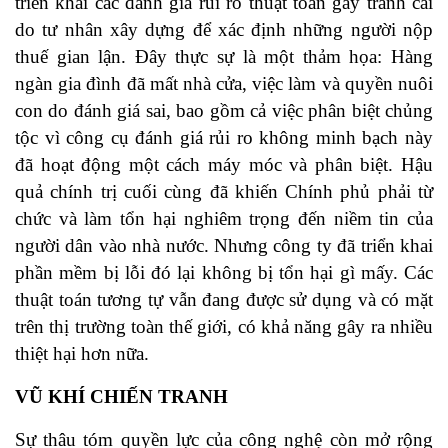
triển khai các đánh giá rủi ro thuật toán gây tranh cãi
do tư nhân xây dựng để xác định những người nộp
thuế gian lận. Đây thực sự là một thảm họa: Hàng
ngàn gia đình đã mất nhà cửa, việc làm và quyền nuôi
con do đánh giá sai, bao gồm cả việc phân biệt chủng
tộc vì công cụ đánh giá rủi ro không minh bạch này
đã hoạt động một cách máy móc và phân biệt. Hậu
quả chính trị cuối cùng đã khiến Chính phủ phải từ
chức và làm tổn hại nghiêm trọng đến niềm tin của
người dân vào nhà nước. Nhưng công ty đã triển khai
phần mềm bị lỗi đó lại không bị tổn hại gì mấy. Các
thuật toán tương tự vẫn đang được sử dụng và có mặt
trên thị trường toàn thế giới, có khả năng gây ra nhiều
thiệt hại hơn nữa.
VŨ KHÍ CHIẾN
TRANH
Sự thâu tóm quyền lực của công nghệ còn mở rộng