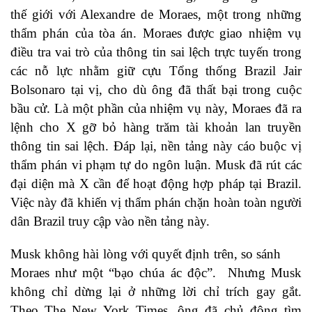
thế giới với Alexandre de Moraes, một trong những
thẩm phán của tòa án. Moraes được giao nhiệm vụ
điều tra vai trò của thông tin sai lệch trực tuyến trong
các nỗ lực nhằm giữ cựu Tổng thống Brazil Jair
Bolsonaro tại vị, cho dù ông đã thất bại trong cuộc
bầu cử. Là một phần của nhiệm vụ này, Moraes đã ra
lệnh cho X gỡ bỏ hàng trăm tài khoản lan truyền
thông tin sai lệch. Đáp lại, nền tảng này cáo buộc vị
thẩm phán vi phạm tự do ngôn luận. Musk đã rút các
đại diện mà X cần để hoạt động hợp pháp tại Brazil.
Việc này đã khiến vị thẩm phán chặn hoàn toàn người
dân Brazil truy cập vào nền tảng này.
Musk không hài lòng với quyết định trên, so sánh
Moraes như một “bạo chúa ác độc”. Nhưng Musk
không chỉ dừng lại ở những lời chỉ trích gay gắt.
Theo The New York Times, ông đã chủ động tìm