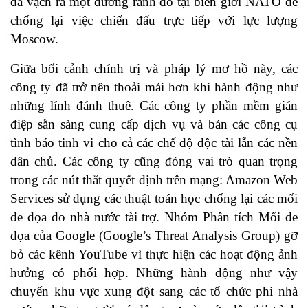
đã vạch ra một đường ranh đỏ tại biên giới NATO để
chống lại việc chiến đấu trực tiếp với lực lượng
Moscow.
Giữa bối cảnh chính trị và pháp lý mơ hồ này, các
công ty đã trở nên thoải mái hơn khi hành động như
những lính đánh thuê. Các công ty phần mềm gián
điệp sẵn sàng cung cấp dịch vụ và bán các công cụ
tình báo tinh vi cho cả các chế độ độc tài lẫn các nền
dân chủ. Các công ty cũng đóng vai trò quan trọng
trong các nút thắt quyết định trên mạng: Amazon Web
Services sử dụng các thuật toán học chống lại các mối
đe dọa do nhà nước tài trợ. Nhóm Phân tích Mối đe
dọa của Google (Google’s Threat Analysis Group) gỡ
bỏ các kênh YouTube vì thực hiện các hoạt động ảnh
hưởng có phối hợp. Những hành động như vậy
chuyển khu vực xung đột sang các tổ chức phi nhà