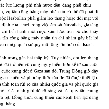
ác lực lượng phi nhà nước đều đang phải chịu
ập, vụ tấn công bằng máy nhắn tin có thể đã phát đi
 buộc Hezbollah phải giảm leo thang hoặc đối mặt với
ịnh của Israel trong việc ám sát Nasrallah, gia tăng
chí tiến hành một cuộc xâm lược trên bộ cho thấy
 tấn công bằng máy nhắn tin chỉ nhằm gây bất lợi
an thiệp quân sự quy mô rộng lớn hơn của Israel.
ình trong gần hai thập kỷ. Tuy nhiên, đợt leo thang
ực đã trở nên vô cùng nguy hiểm hơn kể từ sau cuộc
 cuộc xung đột ở Gaza sau đó. Trung Đông giờ đây
iao chiến và phương thức răn đe đã được thiết lập.
tính toán rủi ro của nhiều quốc gia và phi quốc gia
hời. Các ranh giới đỏ rõ ràng và các quy tắc chung
 rệt. Đồng thời, cũng thiếu các kênh liên lạc đáng
ng thẳng.