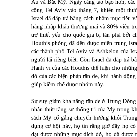
Âu và Bắc Mỹ. Ngày càng táo bạo hơn, các 
công Tel Aviv vào tháng 7, khiến một thư
Israel đã đáp trả bằng cách nhắm mục tiêu
hàng nhập khẩu thương mại và 80% viện trợ 
trợ thiết yếu cho quốc gia bị tàn phá bởi 
Houthis phóng đã đến được miền trung Isra
các thành phố Tel Aviv và Ashkelon của Is
người lái riêng biệt. Còn Israel đã đáp tr
Hành vi của các Houthis thể hiện cho những
đổ của các biện pháp răn đe, khi hành độn
giúp kiềm chế được nhóm này.
Sự suy giảm khả năng răn đe ở Trung Đông 
nhận thức rằng sự thống trị của Mỹ trong k
sách Mỹ cố gắng chuyển hướng khỏi Trung 
dụng cơ hội này, họ tin rằng giờ đây họ có
đạt được những mục đích đó, họ đã được ti