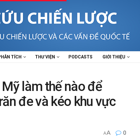
PHÂN TÍCH
THƯ VIỆN
PODCASTS
GIỚI THIỆU
 Mỹ làm thế nào để
răn đe và kéo khu vực
A
0
A