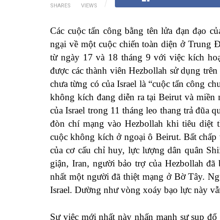
SHARES
VIEWS
Các cuộc tấn công bằng tên lửa đạn đạo của
ngại về một cuộc chiến toàn diện ở Trung 
từ ngày 17 và 18 tháng 9 với việc kích ho
được các thành viên Hezbollah sử dụng trên
chưa từng có của Israel là “cuộc tấn công ch
không kích đang diễn ra tại Beirut và miề
của Israel trong 11 tháng leo thang trả đũa q
đòn chí mạng vào Hezbollah khi tiêu diệt 
cuộc không kích ở ngoại ô Beirut. Bất chấp 
của cơ cấu chỉ huy, lực lượng dân quân Shii
giận, Iran, người bảo trợ của Hezbollah đã
nhất một người đã thiệt mạng ở Bờ Tây. Ngư
Israel. Dường như vòng xoáy bạo lực này vẫn
Sự việc mới nhất này nhấn mạnh sự sụp đổ 