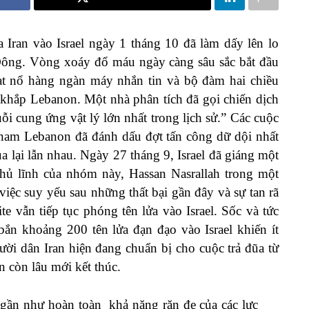
 Iran vào Israel ngày 1 tháng 10 đã làm dấy lên lo
Đông. Vòng xoáy đổ máu ngày càng sâu sắc bắt đầu
ạt nổ hàng ngàn máy nhắn tin và bộ đàm hai chiều
 khắp Lebanon. Một nhà phân tích đã gọi chiến dịch
uỗi cung ứng vật lý lớn nhất trong lịch sử.” Các cuộc
n nam Lebanon đã đánh dấu đợt tấn công dữ dội nhất
ua lại lẫn nhau. Ngày 27 tháng 9, Israel đã giáng một
thủ lĩnh của nhóm này, Hassan Nasrallah trong một
việc suy yếu sau những thất bại gần đây và sự tan rã
te vẫn tiếp tục phóng tên lửa vào Israel. Sốc và tức
 bắn khoảng 200 tên lửa đạn đạo vào Israel khiến ít
ời dân Iran hiện đang chuẩn bị cho cuộc trả đũa từ
 còn lâu mới kết thúc.
gần như hoàn toàn khả năng răn đe của các lực