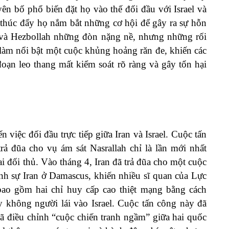
yên bố phổ biến đặt họ vào thế đối đầu với Israel và
thúc đẩy họ nắm bắt những cơ hội để gây ra sự hỗn
 và Hezbollah những đòn nặng nề, nhưng những rối
 làm nổi bật một cuộc khủng hoảng răn đe, khiến các
oạn leo thang mất kiểm soát rõ ràng và gây tổn hại
việc đối đầu trực tiếp giữa Iran và Israel. Cuộc tấn
rả đũa cho vụ ám sát Nasrallah chỉ là lần mới nhất
ai đối thủ. Vào tháng 4, Iran đã trả đũa cho một cuộc
ãnh sự Iran ở Damascus, khiến nhiều sĩ quan của Lực
ao gồm hai chỉ huy cấp cao thiệt mạng bằng cách
 không người lái vào Israel. Cuộc tấn công này đã
đã điều chỉnh “cuộc chiến tranh ngầm” giữa hai quốc