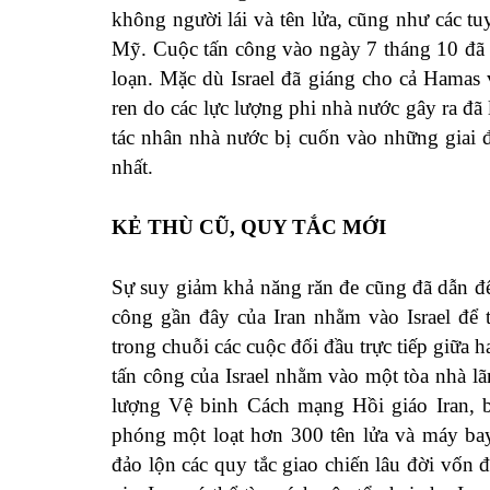
không người lái và tên lửa, cũng như các tu
Mỹ. Cuộc tấn công vào ngày 7 tháng 10 đã 
loạn. Mặc dù Israel đã giáng cho cả Hamas
ren do các lực lượng phi nhà nước gây ra đã
tác nhân nhà nước bị cuốn vào những giai đ
nhất.
KẺ THÙ CŨ, QUY TẮC MỚI
Sự suy giảm khả năng răn đe cũng đã dẫn đến 
công gần đây của Iran nhằm vào Israel để t
trong chuỗi các cuộc đối đầu trực tiếp giữa h
tấn công của Israel nhằm vào một tòa nhà l
lượng Vệ binh Cách mạng Hồi giáo Iran, b
phóng một loạt hơn 300 tên lửa và máy bay
đảo lộn các quy tắc giao chiến lâu đời vốn 