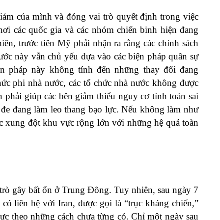
ảm của mình và đóng vai trò quyết định trong việc
nơi các quốc gia và các nhóm chiến binh hiện đang
iên, trước tiên Mỹ phải nhận ra rằng các chính sách
 Nước này vẫn chủ yếu dựa vào các biện pháp quân sự
ện pháp này không tính đến những thay đổi đang
chức phi nhà nước, các tổ chức nhà nước không được
 phải giúp các bên giảm thiểu nguy cơ tính toán sai
 đe đang làm leo thang bạo lực. Nếu không làm như
c xung đột khu vực rộng lớn với những hệ quả toàn
 trò gây bất ổn ở Trung Đông. Tuy nhiên, sau ngày 7
ó liên hệ với Iran, được gọi là “trục kháng chiến,”
vực theo những cách chưa từng có. Chỉ một ngày sau