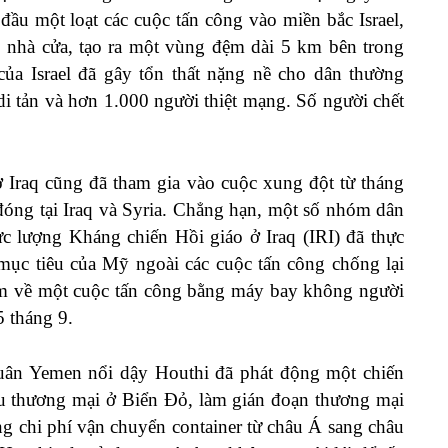
đầu một loạt các cuộc tấn công vào miền bắc Israel,
bỏ nhà cửa, tạo ra một vùng đệm dài 5 km bên trong
 của Israel đã gây tổn thất nặng nề cho dân thường
i tản và hơn 1.000 người thiệt mạng. Số người chết
ở Iraq cũng đã tham gia vào cuộc xung đột từ tháng
óng tại Iraq và Syria. Chẳng hạn, một số nhóm dân
ực lượng Kháng chiến Hồi giáo ở Iraq (IRI) đã thực
ục tiêu của Mỹ ngoài các cuộc tấn công chống lại
hiệm về một cuộc tấn công bằng máy bay không người
5 tháng 9.
ân Yemen nổi dậy Houthi đã phát động một chiến
u thương mại ở Biển Đỏ, làm gián đoạn thương mại
ng chi phí vận chuyển container từ châu Á sang châu