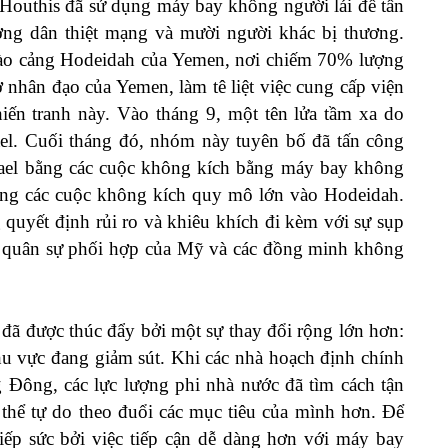
Houthis đã sử dụng máy bay không người lái để tấn
ờng dân thiệt mạng và mười người khác bị thương.
 vào cảng Hodeidah của Yemen, nơi chiếm 70% lượng
nhân đạo của Yemen, làm tê liệt việc cung cấp viện
chiến tranh này. Vào tháng 9, một tên lửa tầm xa do
el. Cuối tháng đó, nhóm này tuyên bố đã tấn công
rael bằng các cuộc không kích bằng máy bay không
ả bằng các cuộc không kích quy mô lớn vào Hodeidah.
 quyết định rủi ro và khiêu khích đi kèm với sự sụp
g quân sự phối hợp của Mỹ và các đồng minh không
đã được thúc đẩy bởi một sự thay đổi rộng lớn hơn:
hu vực đang giảm sút. Khi các nhà hoạch định chính
Đông, các lực lượng phi nhà nước đã tìm cách tận
 thể tự do theo đuổi các mục tiêu của mình hơn. Để
ếp sức bởi việc tiếp cận dễ dàng hơn với máy bay