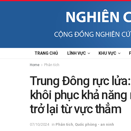
TRANG CHỦ
LĨNH VỰC
KHU VỰC
Home
Phân tích
Trung Đông rực lửa:
khôi phục khả năng 
trở lại từ vực thẳm
07/10/2024
in
Phân tích
,
Quốc phòng - an ninh