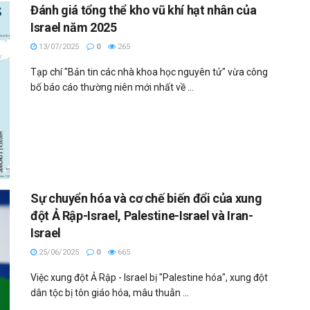
Đánh giá tổng thể kho vũ khí hạt nhân của
Israel năm 2025
13/07/2025
0
265
Tạp chí "Bản tin các nhà khoa học nguyên tử" vừa công
bố báo cáo thường niên mới nhất về ...
Sự chuyển hóa và cơ chế biến đổi của xung
đột Ả Rập-Israel, Palestine-Israel và Iran-
Israel
25/06/2025
0
665
Việc xung đột Ả Rập - Israel bị "Palestine hóa", xung đột
dân tộc bị tôn giáo hóa, mâu thuẫn ...