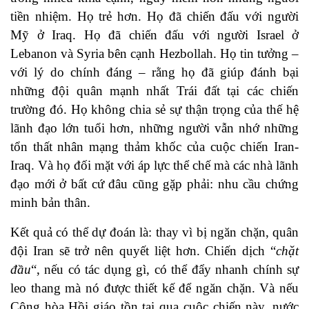
tiền nhiệm. Họ trẻ hơn. Họ đã chiến đấu với người
Mỹ ở Iraq. Họ đã chiến đấu với người Israel ở
Lebanon và Syria bên cạnh Hezbollah. Họ tin tưởng –
với lý do chính đáng – rằng họ đã giúp đánh bại
những đội quân mạnh nhất Trái đất tại các chiến
trường đó. Họ không chia sẻ sự thận trọng của thế hệ
lãnh đạo lớn tuổi hơn, những người vẫn nhớ những
tổn thất nhân mạng thảm khốc của cuộc chiến Iran-
Iraq. Và họ đối mặt với áp lực thể chế mà các nhà lãnh
đạo mới ở bất cứ đâu cũng gặp phải: nhu cầu chứng
minh bản thân.
Kết quả có thể dự đoán là: thay vì bị ngăn chặn, quân
đội Iran sẽ trở nên quyết liệt hơn. Chiến dịch “
chặt
đầu
“, nếu có tác dụng gì, có thể đẩy nhanh chính sự
leo thang mà nó được thiết kế để ngăn chặn. Và nếu
Cộng hòa Hồi giáo tồn tại qua cuộc chiến này, nước