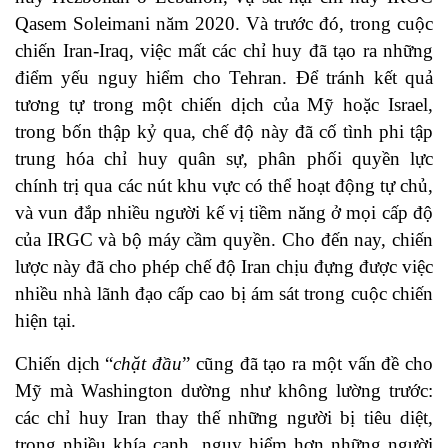
Qasem Soleimani năm 2020. Và trước đó, trong cuộc
chiến Iran-Iraq, việc mất các chỉ huy đã tạo ra những
điểm yếu nguy hiểm cho Tehran. Để tránh kết quả
tương tự trong một chiến dịch của Mỹ hoặc Israel,
trong bốn thập kỷ qua, chế độ này đã cố tình phi tập
trung hóa chỉ huy quân sự, phân phối quyền lực
chính trị qua các nút khu vực có thể hoạt động tự chủ,
và vun đắp nhiều người kế vị tiềm năng ở mọi cấp độ
của IRGC và bộ máy cầm quyền. Cho đến nay, chiến
lược này đã cho phép chế độ Iran chịu đựng được việc
nhiều nhà lãnh đạo cấp cao bị ám sát trong cuộc chiến
hiện tại.
Chiến dịch “
chặt đầu
” cũng đã tạo ra một vấn đề cho
Mỹ mà Washington dường như không lường trước:
các chỉ huy Iran thay thế những người bị tiêu diệt,
trong nhiều khía cạnh, nguy hiểm hơn những người