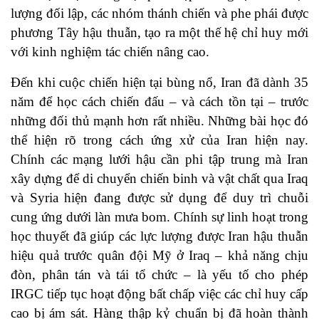
lượng đối lập, các nhóm thánh chiến và phe phái được
phương Tây hậu thuẫn, tạo ra một thế hệ chỉ huy mới
với kinh nghiệm tác chiến nâng cao.
Đến khi cuộc chiến hiện tại bùng nổ, Iran đã dành 35
năm để học cách chiến đấu – và cách tồn tại – trước
những đối thủ mạnh hơn rất nhiều. Những bài học đó
thể hiện rõ trong cách ứng xử của Iran hiện nay.
Chính các mạng lưới hậu cần phi tập trung mà Iran
xây dựng để di chuyển chiến binh và vật chất qua Iraq
và Syria hiện đang được sử dụng để duy trì chuỗi
cung ứng dưới làn mưa bom. Chính sự linh hoạt trong
học thuyết đã giúp các lực lượng được Iran hậu thuẫn
hiệu quả trước quân đội Mỹ ở Iraq – khả năng chịu
đòn, phân tán và tái tổ chức – là yếu tố cho phép
IRGC tiếp tục hoạt động bất chấp việc các chỉ huy cấp
cao bị ám sát. Hàng thập kỷ chuẩn bị đã hoàn thành