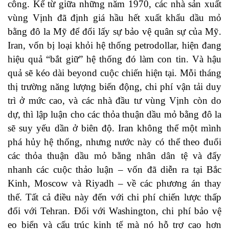
công. Kể từ giữa những năm 1970, các nhà sản xuất
vùng Vịnh đã định giá hầu hết xuất khẩu dầu mỏ
bằng đô la Mỹ để đổi lấy sự bảo vệ quân sự của Mỹ.
Iran, vốn bị loại khỏi hệ thống petrodollar, hiện đang
hiệu quả “bắt giữ” hệ thống đó làm con tin. Và hậu
quả sẽ kéo dài beyond cuộc chiến hiện tại. Mỗi tháng
thị trường năng lượng biến động, chi phí vận tải duy
trì ở mức cao, và các nhà đầu tư vùng Vịnh còn do
dự, thì lập luận cho các thỏa thuận dầu mỏ bằng đô la
sẽ suy yếu dần ở biên độ. Iran không thể một mình
phá hủy hệ thống, nhưng nước này có thể theo đuổi
các thỏa thuận dầu mỏ bằng nhân dân tệ và đẩy
nhanh các cuộc thảo luận – vốn đã diễn ra tại Bắc
Kinh, Moscow và Riyadh – về các phương án thay
thế. Tất cả điều này đến với chi phí chiến lược thấp
đối với Tehran. Đối với Washington, chi phí bảo vệ
eo biển và cấu trúc kinh tế mà nó hỗ trợ cao hơn