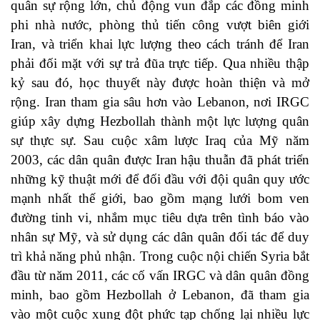
quân sự rộng lớn, chủ động vun đắp các đồng minh
phi nhà nước, phòng thủ tiến công vượt biên giới
Iran, và triển khai lực lượng theo cách tránh để Iran
phải đối mặt với sự trả đũa trực tiếp. Qua nhiều thập
kỷ sau đó, học thuyết này được hoàn thiện và mở
rộng. Iran tham gia sâu hơn vào Lebanon, nơi IRGC
giúp xây dựng Hezbollah thành một lực lượng quân
sự thực sự. Sau cuộc xâm lược Iraq của Mỹ năm
2003, các dân quân được Iran hậu thuẫn đã phát triển
những kỹ thuật mới để đối đầu với đội quân quy ước
mạnh nhất thế giới, bao gồm mạng lưới bom ven
đường tinh vi, nhắm mục tiêu dựa trên tình báo vào
nhân sự Mỹ, và sử dụng các dân quân đối tác để duy
trì khả năng phủ nhận. Trong cuộc nội chiến Syria bắt
đầu từ năm 2011, các cố vấn IRGC và dân quân đồng
minh, bao gồm Hezbollah ở Lebanon, đã tham gia
vào một cuộc xung đột phức tạp chống lại nhiều lực