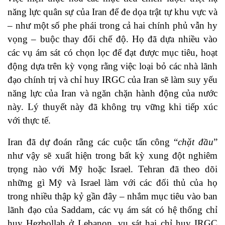
năng lực quân sự của Iran để đe dọa trật tự khu vực và
– như một số phe phái trong cả hai chính phủ vẫn hy
vọng – buộc thay đổi chế độ. Họ đã dựa nhiều vào
các vụ ám sát có chọn lọc để đạt được mục tiêu, hoạt
động dựa trên kỳ vọng rằng việc loại bỏ các nhà lãnh
đạo chính trị và chỉ huy IRGC của Iran sẽ làm suy yếu
năng lực của Iran và ngăn chặn hành động của nước
này. Lý thuyết này đã không trụ vững khi tiếp xúc
với thực tế.
Iran đã dự đoán rằng các cuộc tấn công “
chặt đầu
”
như vậy sẽ xuất hiện trong bất kỳ xung đột nghiêm
trọng nào với Mỹ hoặc Israel. Tehran đã theo dõi
những gì Mỹ và Israel làm với các đối thủ của họ
trong nhiều thập kỷ gần đây – nhắm mục tiêu vào ban
lãnh đạo của Saddam, các vụ ám sát có hệ thống chỉ
huy Hezbollah ở Lebanon, vụ sát hại chỉ huy IRGC