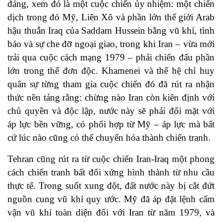
đáng, xem đó là một cuộc chiến ủy nhiệm: một chiến
dịch trong đó Mỹ, Liên Xô và phần lớn thế giới Arab
hậu thuẫn Iraq của Saddam Hussein bằng vũ khí, tình
báo và sự che đỡ ngoại giao, trong khi Iran – vừa mới
trải qua cuộc cách mạng 1979 – phải chiến đấu phần
lớn trong thế đơn độc. Khamenei và thế hệ chỉ huy
quân sự từng tham gia cuộc chiến đó đã rút ra nhận
thức nền tảng rằng: chừng nào Iran còn kiên định với
chủ quyền và độc lập, nước này sẽ phải đối mặt với
áp lực bền vững, có phối hợp từ Mỹ – áp lực mà bất
cứ lúc nào cũng có thể chuyển hóa thành chiến tranh.
Tehran cũng rút ra từ cuộc chiến Iran-Iraq một phong
cách chiến tranh bất đối xứng hình thành từ nhu cầu
thực tế. Trong suốt xung đột, đất nước này bị cắt đứt
nguồn cung vũ khí quy ước. Mỹ đã áp đặt lệnh cấm
vận vũ khí toàn diện đối với Iran từ năm 1979, và