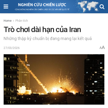
Home
Phân tích
Trò chơi dài hạn của Iran
Những thập kỷ chuẩn bị đang mang lại kết quả
A
27/03/2026
A