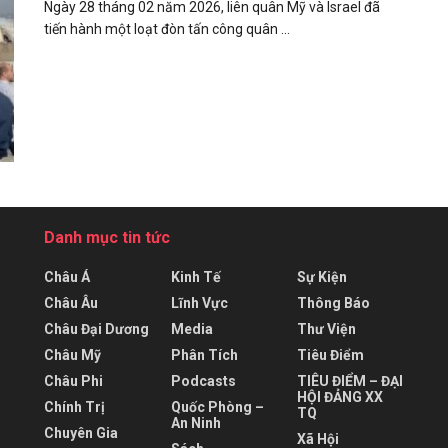
Ngày 28 tháng 02 năm 2026, liên quân Mỹ và Israel đã
tiến hành một loạt đòn tấn công quân ...
Danh mục tin tức
Châu Á
Kinh Tế
Sự Kiện
Châu Âu
Lĩnh Vực
Thông Báo
Châu Đại Dương
Media
Thư Viện
Châu Mỹ
Phân Tích
Tiêu Điểm
Châu Phi
Podcasts
TIÊU ĐIỂM – ĐẠI
HỘI ĐẢNG XX
Chính Trị
Quốc Phòng –
TQ
An Ninh
Chuyên Gia
Xã Hội