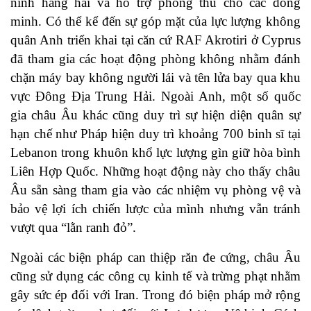
ninh hàng hải và hỗ trợ phòng thủ cho các đồng
minh. Có thể kể đến sự góp mặt của lực lượng không
quân Anh triển khai tại căn cứ RAF Akrotiri ở Cyprus
đã tham gia các hoạt động phòng không nhằm đánh
chặn máy bay không người lái và tên lửa bay qua khu
vực Đông Địa Trung Hải. Ngoài Anh, một số quốc
gia châu Âu khác cũng duy trì sự hiện diện quân sự
hạn chế như Pháp hiện duy trì khoảng 700 binh sĩ tại
Lebanon trong khuôn khổ lực lượng gìn giữ hòa bình
Liên Hợp Quốc. Những hoạt động này cho thấy châu
Âu sẵn sàng tham gia vào các nhiệm vụ phòng vệ và
bảo vệ lợi ích chiến lược của mình nhưng vẫn tránh
vượt qua “lằn ranh đỏ”.
Ngoài các biện pháp can thiệp răn đe cứng, châu Âu
cũng sử dụng các công cụ kinh tế và trừng phạt nhằm
gây sức ép đối với Iran. Trong đó biện pháp mở rộng