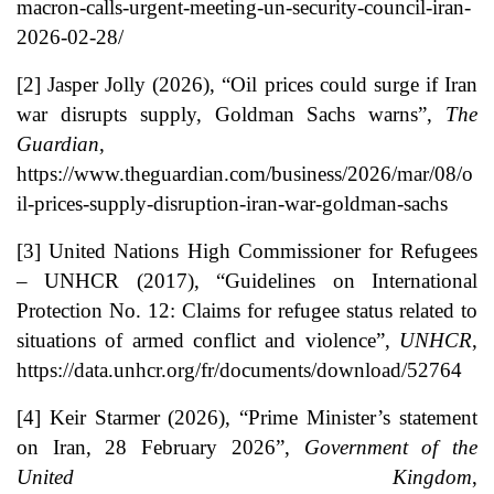
macron-calls-urgent-meeting-un-security-council-iran-
2026-02-28/
[2] Jasper Jolly (2026), “Oil prices could surge if Iran
war disrupts supply, Goldman Sachs warns”,
The
Guardian
,
https://www.theguardian.com/business/2026/mar/08/o
il-prices-supply-disruption-iran-war-goldman-sachs
[3] United Nations High Commissioner for Refugees
– UNHCR (2017), “Guidelines on International
Protection No. 12: Claims for refugee status related to
situations of armed conflict and violence”,
UNHCR
,
https://data.unhcr.org/fr/documents/download/52764
[4] Keir Starmer (2026), “Prime Minister’s statement
on Iran, 28 February 2026”,
Government of the
United Kingdom
,