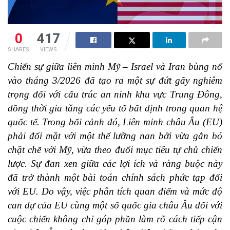
0
417
SHARES
VIEWS
Chiến sự giữa liên minh Mỹ – Israel và Iran bùng nổ
vào tháng 3/2026 đã tạo ra một sự đứt gãy nghiêm
trọng đối với cấu trúc an ninh khu vực Trung Đông,
đồng thời gia tăng các yếu tố bất định trong quan hệ
quốc tế. Trong bối cảnh đó, Liên minh châu Âu (EU)
phải đối mặt với một thế lưỡng nan bởi vừa gắn bó
chặt chẽ với Mỹ, vừa theo đuổi mục tiêu tự chủ chiến
lược. Sự đan xen giữa các lợi ích và ràng buộc này
đã trở thành một bài toán chính sách phức tạp đối
với EU. Do vậy, việc phân tích quan điểm và mức độ
can dự của EU cùng một số quốc gia châu Âu đối với
cuộc chiến không chỉ góp phần làm rõ cách tiếp cận