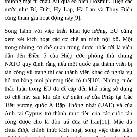
thương mại từ châu Âu qua eo biển Hozmur. Hiện các
nước như Bỉ, Đức, Hy Lạp, Hà Lan và Thụy Điển
cũng tham gia hoạt động này[9].
Song hành với việc triển khai lực lượng, EU cũng
xem xét kích hoạt các cơ chế an ninh nội bộ. Một
trong những cơ chế quan trọng được nhắc tới là viện
dẫn đến Điều 5 của Hiệp ước phòng thủ chung
NATO quy định rằng nếu một quốc gia thành viên bị
tấn công vũ trang thì các thành viên khác có nghĩa vụ
hỗ trợ bằng mọi phương tiện có thể[10]. Những cuộc
thảo luận trong EU đã đề cập đến khả năng sử dụng
cơ chế này sau khi căn cứ quân sự của Pháp tại Các
Tiểu vương quốc Ả Rập Thống nhất (UAE) và của
Anh tại Cyprus trở thành mục tiêu của các cuộc tấn
công được cho là đòn trả đũa từ Iran[11]. Mặc dù
chưa được chính thức kích hoạt, song việc thảo luận