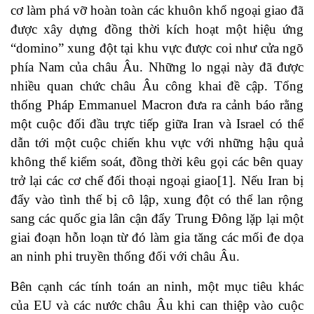
cơ làm phá vỡ hoàn toàn các khuôn khổ ngoại giao đã
được xây dựng đồng thời kích hoạt một hiệu ứng
“domino” xung đột tại khu vực được coi như cửa ngõ
phía Nam của châu Âu. Những lo ngại này đã được
nhiều quan chức châu Âu công khai đề cập. Tổng
thống Pháp Emmanuel Macron đưa ra cảnh báo rằng
một cuộc đối đầu trực tiếp giữa Iran và Israel có thể
dẫn tới một cuộc chiến khu vực với những hậu quả
không thể kiểm soát, đồng thời kêu gọi các bên quay
trở lại các cơ chế đối thoại ngoại giao[1]. Nếu Iran bị
đẩy vào tình thế bị cô lập, xung đột có thể lan rộng
sang các quốc gia lân cận đẩy Trung Đông lặp lại một
giai đoạn hỗn loạn từ đó làm gia tăng các mối đe dọa
an ninh phi truyền thống đối với châu Âu.
Bên cạnh các tính toán an ninh, một mục tiêu khác
của EU và các nước châu Âu khi can thiệp vào cuộc