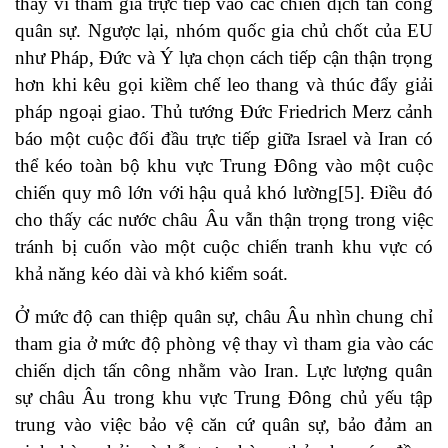
thay vì tham gia trực tiếp vào các chiến dịch tấn công
quân sự. Ngược lại, nhóm quốc gia chủ chốt của EU
như Pháp, Đức và Ý lựa chọn cách tiếp cận thận trọng
hơn khi kêu gọi kiềm chế leo thang và thúc đẩy giải
pháp ngoại giao. Thủ tướng Đức Friedrich Merz cảnh
báo một cuộc đối đầu trực tiếp giữa Israel và Iran có
thể kéo toàn bộ khu vực Trung Đông vào một cuộc
chiến quy mô lớn với hậu quả khó lường[5]. Điều đó
cho thấy các nước châu Âu vẫn thận trọng trong việc
tránh bị cuốn vào một cuộc chiến tranh khu vực có
khả năng kéo dài và khó kiểm soát.
Ở mức độ can thiệp quân sự, châu Âu nhìn chung chỉ
tham gia ở mức độ phòng vệ thay vì tham gia vào các
chiến dịch tấn công nhằm vào Iran. Lực lượng quân
sự châu Âu trong khu vực Trung Đông chủ yếu tập
trung vào việc bảo vệ căn cứ quân sự, bảo đảm an