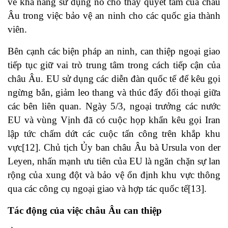
về khả năng sử dụng nó cho thấy quyết tâm của châu
Âu trong việc bảo vệ an ninh cho các quốc gia thành
viên.
Bên cạnh các biện pháp an ninh, can thiệp ngoại giao
tiếp tục giữ vai trò trung tâm trong cách tiếp cận của
châu Âu. EU sử dụng các diễn đàn quốc tế để kêu gọi
ngừng bắn, giảm leo thang và thúc đẩy đối thoại giữa
các bên liên quan. Ngày 5/3, ngoại trưởng các nước
EU và vùng Vịnh đã có cuộc họp khẩn kêu gọi Iran
lập tức chấm dứt các cuộc tấn công trên khắp khu
vực[12]. Chủ tịch Ủy ban châu Âu bà Ursula von der
Leyen, nhấn mạnh ưu tiên của EU là ngăn chặn sự lan
rộng của xung đột và bảo vệ ổn định khu vực thông
qua các công cụ ngoại giao và hợp tác quốc tế[13].
Tác động của việc châu Âu can thiệp