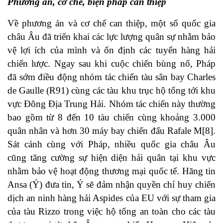
Phương án, cơ chế, biện pháp can thiệp
Về phương án và cơ chế can thiệp, một số quốc gia
châu Âu đã triển khai các lực lượng quân sự nhằm bảo
vệ lợi ích của mình và ổn định các tuyến hàng hải
chiến lược. Ngay sau khi cuộc chiến bùng nổ, Pháp
đã sớm điều động nhóm tác chiến tàu sân bay Charles
de Gaulle (R91) cùng các tàu khu trục hộ tống tới khu
vực Đông Địa Trung Hải. Nhóm tác chiến này thường
bao gồm từ 8 đến 10 tàu chiến cùng khoảng 3.000
quân nhân và hơn 30 máy bay chiến đấu Rafale M[8].
Sát cánh cùng với Pháp, nhiều quốc gia châu Âu
cũng tăng cường sự hiện diện hải quân tại khu vực
nhằm bảo vệ hoạt động thương mại quốc tế. Hãng tin
Ansa (Ý) đưa tin, Ý sẽ đảm nhận quyền chỉ huy chiến
dịch an ninh hàng hải Aspides của EU với sự tham gia
của tàu Rizzo trong việc hộ tống an toàn cho các tàu