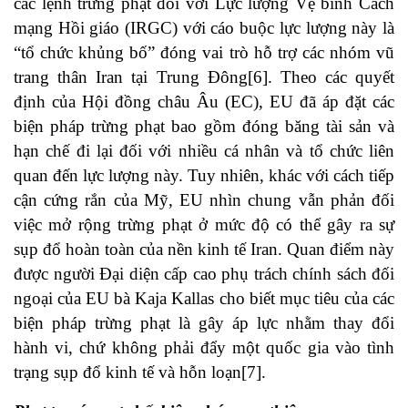
các lệnh trừng phạt đối với Lực lượng Vệ binh Cách
mạng Hồi giáo (IRGC) với cáo buộc lực lượng này là
“tổ chức khủng bố” đóng vai trò hỗ trợ các nhóm vũ
trang thân Iran tại Trung Đông[6]. Theo các quyết
định của Hội đồng châu Âu (EC), EU đã áp đặt các
biện pháp trừng phạt bao gồm đóng băng tài sản và
hạn chế đi lại đối với nhiều cá nhân và tổ chức liên
quan đến lực lượng này. Tuy nhiên, khác với cách tiếp
cận cứng rắn của Mỹ, EU nhìn chung vẫn phản đối
việc mở rộng trừng phạt ở mức độ có thể gây ra sự
sụp đổ hoàn toàn của nền kinh tế Iran. Quan điểm này
được người Đại diện cấp cao phụ trách chính sách đối
ngoại của EU bà Kaja Kallas cho biết mục tiêu của các
biện pháp trừng phạt là gây áp lực nhằm thay đổi
hành vi, chứ không phải đẩy một quốc gia vào tình
trạng sụp đổ kinh tế và hỗn loạn[7].