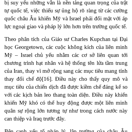
bị suy yếu những vẫn là nền tảng quan trọng của trật
tự quốc tế, việc thiếu sự ủng hộ rõ ràng từ các cường
quốc châu Âu khiến Mỹ và Israel phải đối mặt với áp
lực ngoại giao và pháp lý lớn hơn trên trường quốc tế.
Theo phân tích của Giáo sư Charles Kupchan tại Đại
học Georgetown, các cuộc không kích của liên minh
Mỹ – Israel chủ yếu nhằm các cơ sở liên quan tới
chương trình hạt nhân và hệ thống tên lửa tầm trung
của Iran, thay vì mở rộng sang các mục tiêu mang tính
thay đổi chế độ[16]. Điều này cho thấy quy mô và
mục tiêu của chiến dịch đã được kiềm chế đáng kể so
với các kịch bản leo thang toàn diện. Điều này khiến
khiến Mỹ khó có thể huy động được một liên minh
quân sự rộng lớn tương tự như trong cách nước này
can thiệp và Iraq trước đây.
Bên cạnh yếu tố pháp lý, lập trường của châu Âu