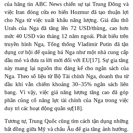
của hãng tin ABC News chiến sự tại Trung Đông và
việc Iran đóng cửa eo biển Hozmur đã tạo thuận lợi
cho Nga từ việc xuất khẩu năng lượng. Giá dầu thô
Urals của Nga đã tăng lên 72 USD/thùng, cao hơn
mức 40 USD vào tháng 12 năm ngoái. Phát biểu trên
truyền hình Nga, Tổng thống Vladimir Putin đã tận
dụng cơ hội để quảng bá Nga như một nhà cung cấp
dầu mỏ và đưa ra lời mời đối với EU[17]. Sự gia tăng
này mang lại nguồn thu đáng kể cho ngân sách của
Nga. Theo số liệu từ Bộ Tài chính Nga, doanh thu từ
dầu khí vẫn chiếm khoảng 30–35% ngân sách liên
bang. Vì vậy, việc giá năng lượng tăng cao đã góp
phần củng cố năng lực tài chính của Nga trong việc
duy trì các hoạt động quân sự[18].
Tương tự, Trung Quốc cũng tìm cách tận dụng những
bất đồng giữa Mỹ và châu Âu để gia tăng ảnh hưởng.