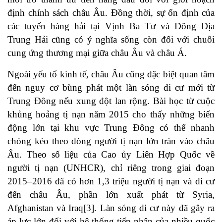
định chính sách châu Âu. Đồng thời, sự ổn định của
các tuyến hàng hải tại Vịnh Ba Tư và Đông Địa
Trung Hải cũng có ý nghĩa sống còn đối với chuỗi
cung ứng thương mại giữa châu Âu và châu Á.
Ngoài yếu tố kinh tế, châu Âu cũng đặc biệt quan tâm
đến nguy cơ bùng phát một làn sóng di cư mới từ
Trung Đông nếu xung đột lan rộng. Bài học từ cuộc
khủng hoảng tị nạn năm 2015 cho thấy những biến
động lớn tại khu vực Trung Đông có thể nhanh
chóng kéo theo dòng người tị nạn lớn tràn vào châu
Âu. Theo số liệu của Cao ủy Liên Hợp Quốc về
người tị nạn (UNHCR), chỉ riêng trong giai đoạn
2015–2016 đã có hơn 1,3 triệu người tị nạn và di cư
đến châu Âu, phần lớn xuất phát từ Syria,
Afghanistan và Iraq[3]. Làn sóng di cư này đã gây ra
áp lực lớn đối với hệ thống tiếp nhận của nhiều quốc