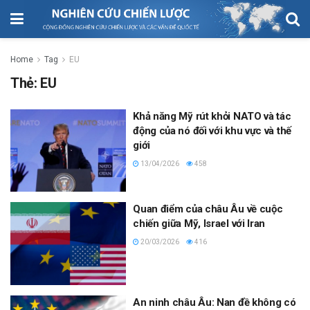
Home
Tag
EU
Thẻ:
EU
Khả năng Mỹ rút khỏi NATO và tác
động của nó đối với khu vực và thế
giới
13/04/2026
458
Quan điểm của châu Âu về cuộc
chiến giữa Mỹ, Israel với Iran
20/03/2026
416
An ninh châu Âu: Nan đề không có