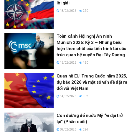
lời giải
18/02/2026
220
Toàn cảnh Hội nghị An ninh
Munich 2026: Kỳ 2 – Những biểu
hiện then chốt của tiến trình tái cấu
trúc quan hệ xuyên Đại Tây Dương
16/02/2026
450
Quan hệ EU-Trung Quốc năm 2025,
dự báo 2026 và một số vấn đề đặt ra
đối với Việt Nam
14/02/2026
352
Con đường để nước Mỹ “vĩ đại trở
lại” (Phần cuối)
09/02/2026
324