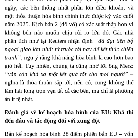
ngày, các bên thống nhất phần lớn điều khoản, và
một thỏa thuận hòa bình chính thức được ký vào cuối
năm 2025. Kịch bản 2 (đổ vỡ) có xác suất thấp hơn vì
không bên nào muốn chịu rủi ro lớn đó. Các nhà
phân tích như tại Reuters nhận định
“đã đạt tiến bộ
ngoại giao lớn nhất từ trước tới nay để kết thúc chiến
tranh”
, ngụ ý rằng khả năng hòa bình là cao hơn bao
giờ hết. Tuy nhiên, chúng ta cũng nhớ lời ông Merz:
“vẫn còn khá xa một kết quả tốt cho mọi người”
–
nghĩa là thỏa thuận sắp tới, nếu có, cũng không thể
làm hài lòng trọn vẹn tất cả các bên, mà chỉ là phương
án ít tệ nhất.
Đánh giá về kế hoạch hòa bình của EU: Khả thi
đến đâu và tác động đối với xung đột
Bản kế hoạch hòa bình 28 điểm phiên bản EU – vốn