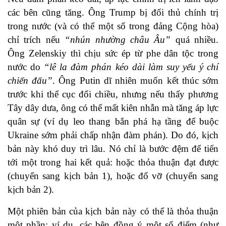
các bên cũng tăng. Ông Trump bị đối thủ chính trị
trong nước (và có thể một số trong đảng Cộng hòa)
chỉ trích nếu
“nhún nhường châu Âu”
quá nhiều.
Ông Zelenskiy thì chịu sức ép từ phe dân tộc trong
nước do
“lê la đàm phán kéo dài làm suy yếu ý chí
chiến đấu”
. Ông Putin dĩ nhiên muốn kết thúc sớm
trước khi thế cục đổi chiều, nhưng nếu thấy phương
Tây dây dưa, ông có thể mất kiên nhẫn mà tăng áp lực
quân sự (ví dụ leo thang bắn phá hạ tầng để buộc
Ukraine sớm phải chấp nhận đàm phán). Do đó, kịch
bản này khó duy trì lâu. Nó chỉ là bước đệm để tiến
tới một trong hai kết quả: hoặc thỏa thuận đạt được
(chuyển sang kịch bản 1), hoặc đổ vỡ (chuyển sang
kịch bản 2).
Một phiên bản của kịch bản này có thể là thỏa thuận
một phần: ví dụ, các bên đồng ý một số điểm (như