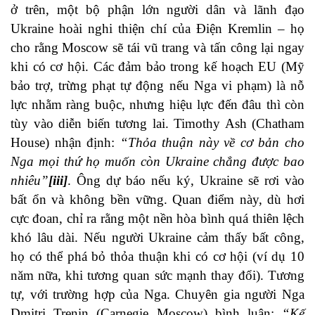
ở trên, một bộ phận lớn người dân và lãnh đạo
Ukraine hoài nghi thiện chí của Điện Kremlin – họ
cho rằng Moscow sẽ tái vũ trang và tấn công lại ngay
khi có cơ hội. Các đảm bảo trong kế hoạch EU (Mỹ
bảo trợ, trừng phạt tự động nếu Nga vi phạm) là nỗ
lực nhằm ràng buộc, nhưng hiệu lực đến đâu thì còn
tùy vào diễn biến tương lai. Timothy Ash (Chatham
House) nhận định:
“Thỏa thuận này về cơ bản cho
Nga mọi thứ họ muốn còn Ukraine chẳng được bao
nhiêu”
[iii]
. Ông dự báo nếu ký, Ukraine sẽ rơi vào
bất ổn và không bền vững. Quan điểm này, dù hơi
cực đoan, chỉ ra rằng một nền hòa bình quá thiên lệch
khó lâu dài. Nếu người Ukraine cảm thấy bất công,
họ có thể phá bỏ thỏa thuận khi có cơ hội (ví dụ 10
năm nữa, khi tương quan sức mạnh thay đổi). Tương
tự, với trường hợp của Nga. Chuyên gia người Nga
Dmitri Trenin (Carnegie Moscow) bình luận:
“Kế