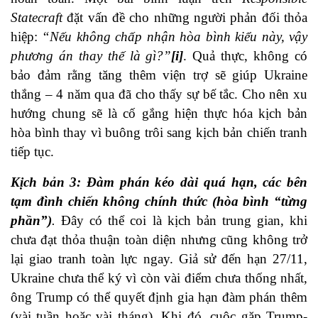
Statecraft
đặt vấn đề cho những người phản đối thỏa
hiệp:
“Nếu không chấp nhận hòa bình kiểu này, vậy
phương án thay thế là gì?”
[i]
. Quả thực, không có
bảo đảm rằng tăng thêm viện trợ sẽ giúp Ukraine
thắng – 4 năm qua đã cho thấy sự bế tắc. Cho nên xu
hướng chung sẽ là cố gắng hiện thực hóa kịch bản
hòa bình thay vì buông trôi sang kịch bản chiến tranh
tiếp tục.
Kịch bản 3: Đàm phán kéo dài quá hạn, các bên
tạm đình chiến không chính thức (hòa bình “từng
phần”)
.
Đây có thể coi là kịch bản trung gian, khi
chưa đạt thỏa thuận toàn diện nhưng cũng không trở
lại giao tranh toàn lực ngay. Giả sử đến hạn 27/11,
Ukraine chưa thể ký vì còn vài điểm chưa thống nhất,
ông Trump có thể quyết định gia hạn đàm phán thêm
(vài tuần hoặc vài tháng). Khi đó, cuộc gặp Trump-