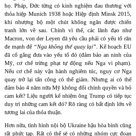
họ. Pháp, Đức từng có kinh nghiệm đau thương với
thỏa hiệp Munich 1938 hoặc Hiệp định Minsk 2015,
khi nhượng bộ một chút không ngăn được chiến
tranh lớn về sau. Chính vì thế, các lãnh đạo như
Macron, von der Leyen đã yêu cầu phải có yếu tố răn
đe mạnh để
“Nga không thể quay lại”
. Kế hoạch EU
đã cố gắng đưa vào yếu tố đó (đảm bảo an ninh của
Mỹ, cơ chế trừng phạt tự động nếu Nga vi phạm).
Nếu cơ chế này vận hành nghiêm túc, nguy cơ Nga
quay trở lại tấn công có thể giảm. Nhưng ai có thể
đảm bảo 4 năm nữa Mỹ không đổi chính quyền và bỏ
cam kết? Liệu người kế nhiệm ông Trump có tiếp tục
duy trì những cam kết đó? Rõ ràng có bất định lớn về
tương lai của thỏa thuận.
Hơn nữa, tình hình nội bộ Ukraine hậu hòa bình cũng
rất phức tạp. Rất có thể sẽ có những nhóm cực đoan