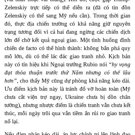
Zelenskiy trực tiếp có thể diễn ra (đã có tin đồn
Zelenskiy có thể sang Mỹ nếu cần). Trong thời gian
đó, thực địa chiến trường có khả năng giữ nguyên
trạng tương đối vì cả hai đang ngừng các chiến dịch
lớn để chờ kết quả ngoại giao. Một tình huống đình
chiến de facto có thể hình thành: không bắn phá quy
mô lớn, dù có thể lác đác giao tranh nhỏ. Kịch bản
này có tín hiệu khi Ngoại trưởng Rubio nói
“hy vọng
đạt thỏa thuận trước thứ Năm nhưng có thể lâu
hơn”
, cho thấy Mỹ cũng dự phòng khả năng kéo dài.
Ưu điểm kịch bản này là tránh đổ vỡ hoàn toàn (Mỹ
chưa cắt viện trợ ngay, Ukraine chưa bị dồn chân
tường), nhưng nhược điểm là chiến tranh vẫn chưa kết
thúc, mỗi ngày trôi qua vẫn tiềm ẩn rủi ro giao tranh
nổ lại.
Nếu đàm phán kéo dài, áp lực chính trị lên lãnh đạo