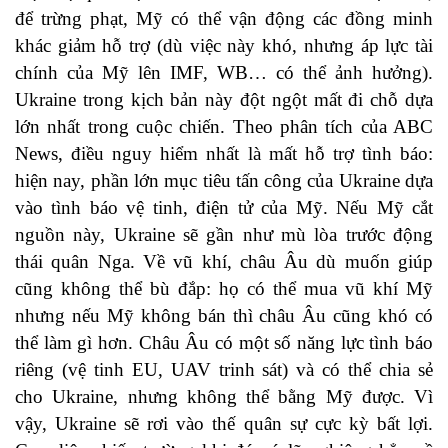
để trừng phạt, Mỹ có thể vận động các đồng minh
khác giảm hỗ trợ (dù việc này khó, nhưng áp lực tài
chính của Mỹ lên IMF, WB… có thể ảnh hưởng).
Ukraine trong kịch bản này đột ngột mất đi chỗ dựa
lớn nhất trong cuộc chiến. Theo phân tích của ABC
News, điều nguy hiểm nhất là mất hỗ trợ tình báo:
hiện nay, phần lớn mục tiêu tấn công của Ukraine dựa
vào tình báo vệ tinh, điện tử của Mỹ. Nếu Mỹ cắt
nguồn này, Ukraine sẽ gần như mù lòa trước động
thái quân Nga. Về vũ khí, châu Âu dù muốn giúp
cũng không thể bù đắp: họ có thể mua vũ khí Mỹ
nhưng nếu Mỹ không bán thì châu Âu cũng khó có
thể làm gì hơn. Châu Âu có một số năng lực tình báo
riêng (vệ tinh EU, UAV trinh sát) và có thể chia sẻ
cho Ukraine, nhưng không thể bằng Mỹ được. Vì
vậy, Ukraine sẽ rơi vào thế quân sự cực kỳ bất lợi.