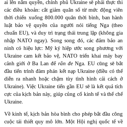
ai lên nắm quyền, chính phủ Ukraine sẽ phải thực thi
các điều khoản: cắt giảm quân số từ mức động viên
thời chiến xuống 800.000 quân thời bình, ban hành
luật bảo vệ quyền của người nói tiếng Nga (theo
chuẩn EU), và duy trì trạng thái trung lập (không gia
nhập NATO ngay). Song song đó, các đảm bảo an
ninh có hiệu lực: Mỹ ký hiệp ước song phương với
Ukraine cam kết bảo vệ, NATO triển khai máy bay
cảnh giới ở Ba Lan để
răn đe
Nga. EU cũng sẽ bắt
đầu tiến trình đàm phán kết nạp Ukraine (điều có thể
diễn ra nhanh hoặc chậm tùy tình hình cải cách ở
Ukraine). Việc Ukraine tiến gần EU sẽ là kết quả tích
cực của kịch bản này, giúp củng cố kinh tế và thể chế
Ukraine.
Về kinh tế, kịch bản hòa bình cho phép bắt đầu công
cuộc tái thiết quy mô lớn. Một Hội nghị quốc tế về