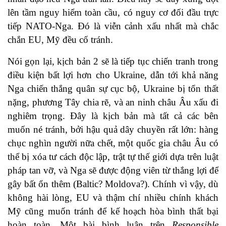
lên tầm nguy hiểm toàn cầu, có nguy cơ đối đầu trực
tiếp NATO-Nga. Đó là viễn cảnh xấu nhất mà chắc
chắn EU, Mỹ đều cố tránh.
Nói gọn lại, kịch bản 2 sẽ là tiếp tục chiến tranh trong
điều kiện bất lợi hơn cho Ukraine, dẫn tới khả năng
Nga chiến thắng quân sự cục bộ, Ukraine bị tổn thất
nặng, phương Tây chia rẽ, và an ninh châu Âu xấu đi
nghiêm trọng. Đây là kịch bản mà tất cả các bên
muốn né tránh, bởi hậu quả dây chuyền rất lớn: hàng
chục nghìn người nữa chết, một quốc gia châu Âu có
thể bị xóa tư cách độc lập, trật tự thế giới dựa trên luật
pháp tan vỡ, và Nga sẽ được động viên từ thắng lợi để
gây bất ổn thêm (Baltic? Moldova?). Chính vì vậy, dù
không hài lòng, EU và thậm chí nhiều chính khách
Mỹ cũng muốn tránh để kế hoạch hòa bình thất bại
hoàn toàn. Một bài bình luận trên
Responsible