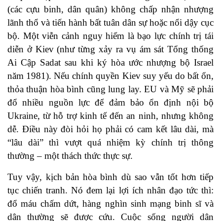
(các cựu binh, dân quân) không chấp nhận nhượng
lãnh thổ và tiến hành bất tuân dân sự hoặc nổi dậy cục
bộ. Một viễn cảnh nguy hiểm là bạo lực chính trị tái
diễn ở Kiev (như từng xảy ra vụ ám sát Tổng thống
Ai Cập Sadat sau khi ký hòa ước nhượng bộ Israel
năm 1981). Nếu chính quyền Kiev suy yếu do bất ổn,
thỏa thuận hòa bình cũng lung lay. EU và Mỹ sẽ phải
đổ nhiều nguồn lực để đảm bảo ổn định nội bộ
Ukraine, từ hỗ trợ kinh tế đến an ninh, nhưng không
dễ. Điều này đòi hỏi họ phải có cam kết lâu dài, mà
“lâu dài” thì vượt quá nhiệm kỳ chính trị thông
thường – một thách thức thực sự.
Tuy vậy, kịch bản hòa bình dù sao vẫn tốt hơn tiếp
tục chiến tranh. Nó đem lại lợi ích nhân đạo tức thì:
đổ máu chấm dứt, hàng nghìn sinh mạng binh sĩ và
dân thường sẽ được cứu. Cuộc sống người dân