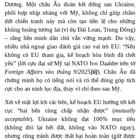
Dương. Một châu Âu đoàn kết đứng sau Ukraine,
phối hợp nhịp nhàng với Mỹ, không chỉ giúp chấm
dứt chiến tranh này mà còn tạo tiền lệ cho những
khủng hoảng tương lai (ví dụ Đài Loan, Trung Đông)
– rằng liên minh dân chủ vẫn vững mạnh. Do vậy,
nhiều nhà ngoại giao đánh giá cao vai trò EU: “Nếu
không có EU tham gia, kế hoạch hòa bình đã chết
yểu” (lời cựu đại sứ Mỹ tại NATO Ivo Daalder trên tờ
Foreign Affairs vào tháng 9/2025
[ii]
). Châu Âu đã
chứng minh họ có tiếng nói và có thể đóng góp tích
cực cho an ninh lục địa, thay vì chỉ theo sau Mỹ.
Xét về mặt lợi ích các bên, kế hoạch EU hướng tới kết
cục “hai bên cùng chấp nhận được” (
mutually
acceptable
). Ukraine không đạt 100% mục tiêu
(không đòi lại hết đất, không vào NATO ngay),
nhưng cũng tránh được thất bại hoàn toàn (giữ được