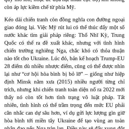
còn áp lực kiềm chế từ phía Mỹ.
Kéo dài chiến tranh còn đồng nghĩa con đường ngoại
giao đóng lại. Việc Mỹ rút lui có thể thúc đẩy một số
nước khác tìm giải pháp riêng: Thổ Nhĩ Kỳ, Trung
Quốc có thể ra đề xuất khác, nhưng với tình hình
chiến trường nghiêng Nga, chắc khó có thỏa thuận
nào tốt cho Ukraine. Lúc đó, bản kế hoạch Trump-EU
28 điểm dù nhiều nhược điểm, cũng có thể được nhìn
lại như “cơ hội hòa bình bị bỏ lỡ” – giống như hiệp
định Minsk năm xưa (2015) nhiều người từng chỉ
trích, nhưng khi chiến tranh toàn diện nổ ra 2022 mới
thấy nó còn tốt hơn tình trạng vô luật pháp. Tất
nhiên, tình hình có thể trầm trọng đến mức EU phải
cân nhắc can dự sâu hơn, ví dụ gửi lực lượng gìn giữ
hòa bình tới miền tây Ukraine để tạo vùng an toàn
nhân đạo nếu Nga tràn lan. Điều này sẽ đẩy xung đột