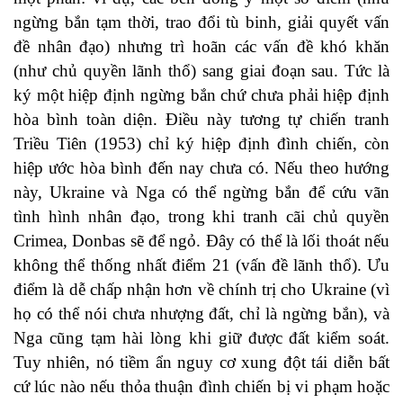
ngừng bắn tạm thời, trao đổi tù binh, giải quyết vấn
đề nhân đạo) nhưng trì hoãn các vấn đề khó khăn
(như chủ quyền lãnh thổ) sang giai đoạn sau. Tức là
ký một hiệp định ngừng bắn chứ chưa phải hiệp định
hòa bình toàn diện. Điều này tương tự chiến tranh
Triều Tiên (1953) chỉ ký hiệp định đình chiến, còn
hiệp ước hòa bình đến nay chưa có. Nếu theo hướng
này, Ukraine và Nga có thể ngừng bắn để cứu vãn
tình hình nhân đạo, trong khi tranh cãi chủ quyền
Crimea, Donbas sẽ để ngỏ. Đây có thể là lối thoát nếu
không thể thống nhất điểm 21 (vấn đề lãnh thổ). Ưu
điểm là dễ chấp nhận hơn về chính trị cho Ukraine (vì
họ có thể nói chưa nhượng đất, chỉ là ngừng bắn), và
Nga cũng tạm hài lòng khi giữ được đất kiểm soát.
Tuy nhiên, nó tiềm ẩn nguy cơ xung đột tái diễn bất
cứ lúc nào nếu thỏa thuận đình chiến bị vi phạm hoặc