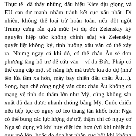
Thực tế đã thấy những dấu hiệu Kiev dịu giọng và
EU can dự mạnh nhằm tránh kết cục xấu nhất. Dĩ
nhiên, không thể loại trừ hoàn toàn: nếu đột ngột
Trump cứng rắn quá mức (ví dụ đòi Zelenskiy ký
nguyên hiệp ước không chỉnh sửa) và Zelenskiy
quyết liệt không ký, tình huống xấu vẫn có thể xảy
ra. Nhưng ngay cả khi đó, có thể châu Âu sẽ đơn
phương tăng hỗ trợ để cứu vãn – ví dụ Đức, Pháp có
thể cung cấp một số năng lực mà trước kia do dự (như
tên lửa tầm xa hơn, máy bay chiến đấu châu Âu…).
Song, hạn chế công nghệ vẫn còn: châu Âu không có
mạng vệ tinh do thám lớn như Mỹ, cũng không sản
xuất đủ đạn dược nhanh chóng bằng Mỹ. Cuộc chiến
nếu tiếp tục có nguy cơ leo thang tàn khốc hơn: Nga
có thể bung các lực lượng dự trữ, thậm chí có nguy cơ
Nga sử dụng vũ khí hủy diệt lớn hơn (vũ khí nhiệt áp
quy mô lớn, hoặc đe dọa hạt nhân cục bộ) khi không