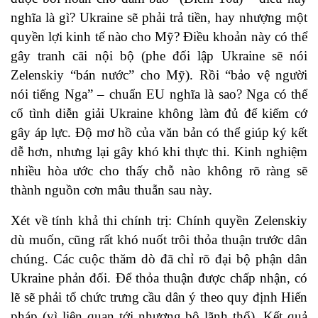
nghĩa là gì? Ukraine sẽ phải trả tiền, hay nhượng một
quyền lợi kinh tế nào cho Mỹ? Điều khoản này có thể
gây tranh cãi nội bộ (phe đối lập Ukraine sẽ nói
Zelenskiy “bán nước” cho Mỹ). Rồi “bảo vệ người
nói tiếng Nga” – chuẩn EU nghĩa là sao? Nga có thể
cố tình diễn giải Ukraine không làm đủ để kiếm cớ
gây áp lực. Độ mơ hồ của văn bản có thể giúp ký kết
dễ hơn, nhưng lại gây khó khi thực thi. Kinh nghiệm
nhiều hòa ước cho thấy chỗ nào không rõ ràng sẽ
thành nguồn cơn mâu thuẫn sau này.
Xét về tính khả thi chính trị: Chính quyền Zelenskiy
dù muốn, cũng rất khó nuốt trôi thỏa thuận trước dân
chúng. Các cuộc thăm dò đã chỉ rõ đại bộ phận dân
Ukraine phản đối. Để thỏa thuận được chấp nhận, có
lẽ sẽ phải tổ chức trưng cầu dân ý theo quy định Hiến
pháp (vì liên quan tới nhượng bộ lãnh thổ). Kết quả