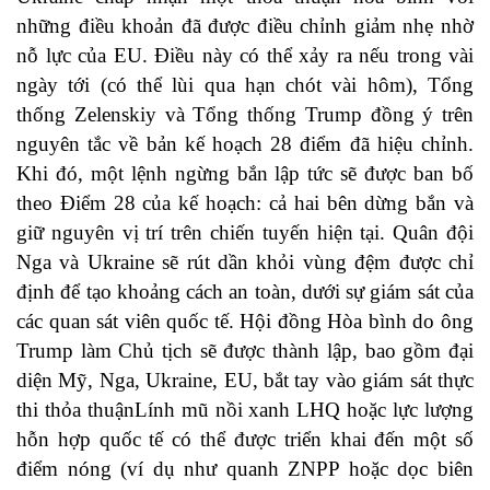
những điều khoản đã được điều chỉnh giảm nhẹ nhờ
nỗ lực của EU. Điều này có thể xảy ra nếu trong vài
ngày tới (có thể lùi qua hạn chót vài hôm), Tổng
thống Zelenskiy và Tổng thống Trump đồng ý trên
nguyên tắc về bản kế hoạch 28 điểm đã hiệu chỉnh.
Khi đó, một lệnh ngừng bắn lập tức sẽ được ban bố
theo Điểm 28 của kế hoạch: cả hai bên dừng bắn và
giữ nguyên vị trí trên chiến tuyến hiện tại. Quân đội
Nga và Ukraine sẽ rút dần khỏi vùng đệm được chỉ
định để tạo khoảng cách an toàn, dưới sự giám sát của
các quan sát viên quốc tế. Hội đồng Hòa bình do ông
Trump làm Chủ tịch sẽ được thành lập, bao gồm đại
diện Mỹ, Nga, Ukraine, EU, bắt tay vào giám sát thực
thi thỏa thuậnLính mũ nồi xanh LHQ hoặc lực lượng
hỗn hợp quốc tế có thể được triển khai đến một số
điểm nóng (ví dụ như quanh ZNPP hoặc dọc biên