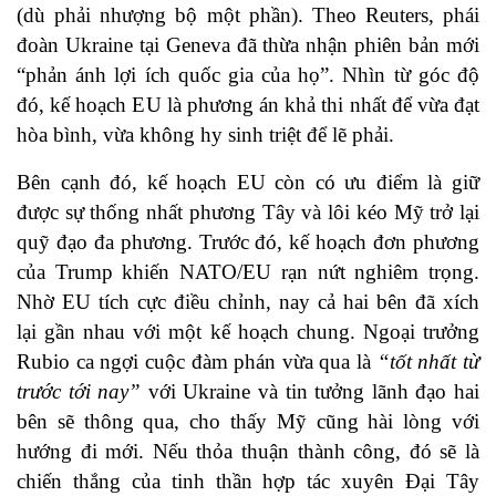
(dù phải nhượng bộ một phần). Theo Reuters, phái
đoàn Ukraine tại Geneva đã thừa nhận phiên bản mới
“phản ánh lợi ích quốc gia của họ”. Nhìn từ góc độ
đó, kế hoạch EU là phương án khả thi nhất để vừa đạt
hòa bình, vừa không hy sinh triệt để lẽ phải.
Bên cạnh đó, kế hoạch EU còn có ưu điểm là giữ
được sự thống nhất phương Tây và lôi kéo Mỹ trở lại
quỹ đạo đa phương. Trước đó, kế hoạch đơn phương
của Trump khiến NATO/EU rạn nứt nghiêm trọng.
Nhờ EU tích cực điều chỉnh, nay cả hai bên đã xích
lại gần nhau với một kế hoạch chung. Ngoại trưởng
Rubio ca ngợi cuộc đàm phán vừa qua là
“tốt nhất từ
trước tới nay”
với Ukraine và tin tưởng lãnh đạo hai
bên sẽ thông qua, cho thấy Mỹ cũng hài lòng với
hướng đi mới. Nếu thỏa thuận thành công, đó sẽ là
chiến thắng của tinh thần hợp tác xuyên Đại Tây