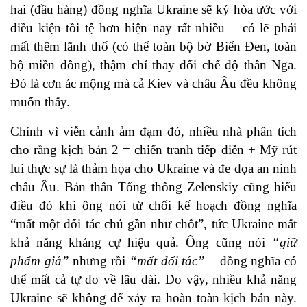
hai (đầu hàng) đồng nghĩa Ukraine sẽ ký hòa ước với
điều kiện tồi tệ hơn hiện nay rất nhiều – có lẽ phải
mất thêm lãnh thổ (có thể toàn bộ bờ Biển Đen, toàn
bộ miền đông), thậm chí thay đổi chế độ thân Nga.
Đó là cơn ác mộng mà cả Kiev và châu Âu đều không
muốn thấy.
Chính vì viễn cảnh ảm đạm đó, nhiều nhà phân tích
cho rằng kịch bản 2 = chiến tranh tiếp diễn + Mỹ rút
lui thực sự là thảm họa cho Ukraine và đe dọa an ninh
châu Âu. Bản thân Tổng thống Zelenskiy cũng hiểu
điều đó khi ông nói từ chối kế hoạch đồng nghĩa
“mất một đối tác chủ gần như chốt”, tức Ukraine mất
khả năng kháng cự hiệu quả. Ông cũng nói
“giữ
phẩm giá”
nhưng rồi
“mất đối tác”
– đồng nghĩa có
thể mất cả tự do về lâu dài. Do vậy, nhiều khả năng
Ukraine sẽ không để xảy ra hoàn toàn kịch bản này.