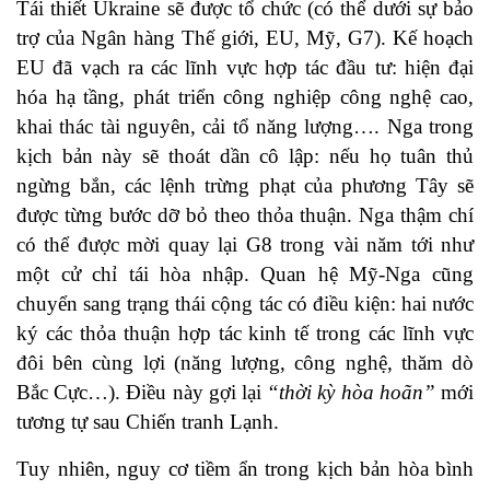
Tái thiết Ukraine sẽ được tổ chức (có thể dưới sự bảo
trợ của Ngân hàng Thế giới, EU, Mỹ, G7). Kế hoạch
EU đã vạch ra các lĩnh vực hợp tác đầu tư: hiện đại
hóa hạ tầng, phát triển công nghiệp công nghệ cao,
khai thác tài nguyên, cải tổ năng lượng…. Nga trong
kịch bản này sẽ thoát dần cô lập: nếu họ tuân thủ
ngừng bắn, các lệnh trừng phạt của phương Tây sẽ
được từng bước dỡ bỏ theo thỏa thuận. Nga thậm chí
có thể được mời quay lại G8 trong vài năm tới như
một cử chỉ tái hòa nhập. Quan hệ Mỹ-Nga cũng
chuyển sang trạng thái cộng tác có điều kiện: hai nước
ký các thỏa thuận hợp tác kinh tế trong các lĩnh vực
đôi bên cùng lợi (năng lượng, công nghệ, thăm dò
Bắc Cực…). Điều này gợi lại
“thời kỳ hòa hoãn”
mới
tương tự sau Chiến tranh Lạnh.
Tuy nhiên, nguy cơ tiềm ẩn trong kịch bản hòa bình