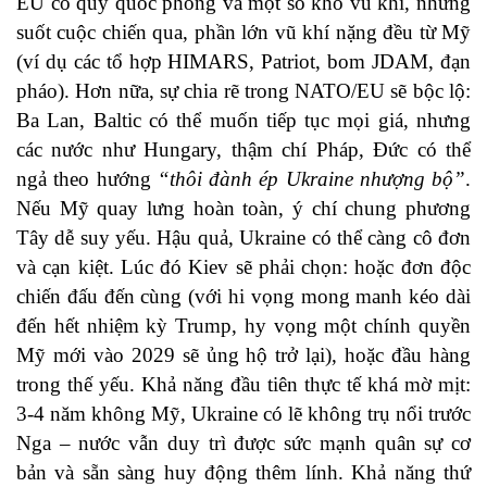
EU có quỹ quốc phòng và một số kho vũ khí, nhưng
suốt cuộc chiến qua, phần lớn vũ khí nặng đều từ Mỹ
(ví dụ các tổ hợp HIMARS, Patriot, bom JDAM, đạn
pháo). Hơn nữa, sự chia rẽ trong NATO/EU sẽ bộc lộ:
Ba Lan, Baltic có thể muốn tiếp tục mọi giá, nhưng
các nước như Hungary, thậm chí Pháp, Đức có thể
ngả theo hướng
“thôi đành ép Ukraine nhượng bộ”
.
Nếu Mỹ quay lưng hoàn toàn, ý chí chung phương
Tây dễ suy yếu. Hậu quả, Ukraine có thể càng cô đơn
và cạn kiệt. Lúc đó Kiev sẽ phải chọn: hoặc đơn độc
chiến đấu đến cùng (với hi vọng mong manh kéo dài
đến hết nhiệm kỳ Trump, hy vọng một chính quyền
Mỹ mới vào 2029 sẽ ủng hộ trở lại), hoặc đầu hàng
trong thế yếu. Khả năng đầu tiên thực tế khá mờ mịt:
3-4 năm không Mỹ, Ukraine có lẽ không trụ nổi trước
Nga – nước vẫn duy trì được sức mạnh quân sự cơ
bản và sẵn sàng huy động thêm lính. Khả năng thứ