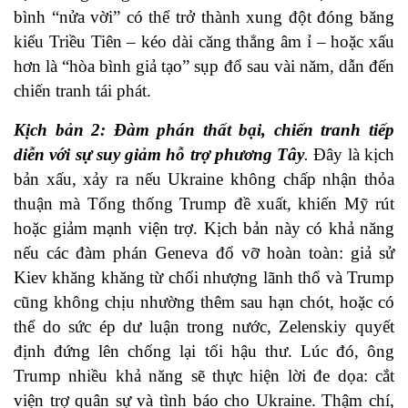
bình “nửa vời” có thể trở thành xung đột đóng băng
kiểu Triều Tiên – kéo dài căng thẳng âm ỉ – hoặc xấu
hơn là “hòa bình giả tạo” sụp đổ sau vài năm, dẫn đến
chiến tranh tái phát.
Kịch bản 2: Đàm phán thất bại, chiến tranh tiếp
diễn với sự suy giảm hỗ trợ phương Tây
.
Đây là kịch
bản xấu, xảy ra nếu Ukraine không chấp nhận thỏa
thuận mà Tổng thống Trump đề xuất, khiến Mỹ rút
hoặc giảm mạnh viện trợ. Kịch bản này có khả năng
nếu các đàm phán Geneva đổ vỡ hoàn toàn: giả sử
Kiev khăng khăng từ chối nhượng lãnh thổ và Trump
cũng không chịu nhường thêm sau hạn chót, hoặc có
thể do sức ép dư luận trong nước, Zelenskiy quyết
định đứng lên chống lại tối hậu thư. Lúc đó, ông
Trump nhiều khả năng sẽ thực hiện lời đe dọa: cắt
viện trợ quân sự và tình báo cho Ukraine. Thậm chí,