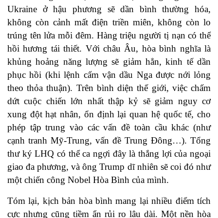
Ukraine ở hậu phương sẽ dần bình thường hóa,
không còn cảnh mất điện triền miên, không còn lo
trúng tên lửa mỗi đêm. Hàng triệu người tị nạn có thể
hồi hương tái thiết. Với châu Âu, hòa bình nghĩa là
khủng hoảng năng lượng sẽ giảm hẳn, kinh tế dần
phục hồi (khi lệnh cấm vận dầu Nga được nới lỏng
theo thỏa thuận). Trên bình diện thế giới, việc chấm
dứt cuộc chiến lớn nhất thập kỷ sẽ giảm nguy cơ
xung đột hạt nhân, ổn định lại quan hệ quốc tế, cho
phép tập trung vào các vấn đề toàn cầu khác (như
cạnh tranh Mỹ-Trung, vấn đề Trung Đông…). Tổng
thư ký LHQ có thể ca ngợi đây là thắng lợi của ngoại
giao đa phương, và ông Trump dĩ nhiên sẽ coi đó như
một chiến công Nobel Hòa Bình của mình.
Tóm lại, kịch bản hòa bình mang lại nhiều điểm tích
cực nhưng cũng tiềm ẩn rủi ro lâu dài. Một nền hòa