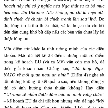
hoạch này chỉ có ý nghĩa nếu Nga thật sự từ bỏ mục
tiêu xâm lấn Ukraine. Nếu không, nó chỉ là hiệp ước
đình chiến để chuẩn bị chiến tranh lần sau”
[iv]
. Do
đó, lòng tin là thứ thiếu nhất, và kế hoạch dù chi tiết
đến đâu cũng khó bù đắp nếu các bên vẫn chưa lấy lại
được lòng tin.
Một điểm trừ khác là tính tường minh của các điều
khoản. Mặc dù liệt kê 28 điểm, nhưng một số điểm
trong kế hoạch EU (và cả Mỹ) vẫn còn mơ hồ, dễ
diễn giải khác nhau. Chẳng hạn,
“đối thoại Nga-
NATO về mối quan ngại an ninh”
(Điểm 4) nghe rất
tốt nhưng không rõ kết quả ra sao, nếu không đồng ý
thì có ảnh hưởng thỏa thuận không? Hay điều
“Ukraine sẽ nhận được đảm bảo an ninh vững chắc”
– kế hoạch EU đã chi tiết hơn nhưng vẫn để ngỏ “Mỹ
được bồi hoàn cho đảm bảo” (Điểm 10a) – điều này