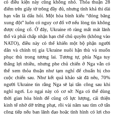
có điều kiện này cũng không nhỏ. Thỏa thuận 28
điểm trên giấy tờ trông đầy đủ, nhưng tính khả thi dài
hạn vẫn là dấu hỏi. Một hòa bình kiểu “đóng băng
xung đột” luôn có nguy cơ đổ vỡ nếu lòng tin không
được củng cố. Ở đây, Ukraine rõ ràng mất mát lãnh
thổ và phải chấp nhận hạn chế chủ quyền (không vào
NATO), điều này có thể khiến một bộ phận người
dân và chính trị gia Ukraine nuôi hận thù và muốn
phục thù trong tương lai. Tương tự, phía Nga tuy
thắng lợi nhiều, nhưng phe chủ chiến ở Nga vẫn có
thể xem thỏa thuận như tạm nghỉ để chuẩn bị cho
cuộc chiến sau. Như kết quả khảo sát đã nêu, 70%
người Ukraine tin rằng Nga sẽ lại tấn công sau khi
nghỉ ngơi. Lo ngại này có cơ sở: Nga có thể dùng
thời gian hòa bình để củng cố lực lượng, cải thiện
kinh tế nhờ dỡ trừng phạt, rồi vài năm sau tìm cớ tấn
công tiếp nếu ban lãnh đạo hoặc tình hình có lợi cho