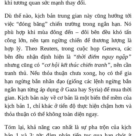
khi tương quan sức mạnh thay đổi.
Dù thế nào, kịch bản trung gian này cũng hướng tới
việc “đóng băng” chiến trường trong ngắn hạn. Nó
phù hợp khi mùa đông đến – đôi bên đều khó tấn
công lớn, nên tạm ngừng chiến để thương lượng là
hợp lý. Theo Reuters, trong cuộc họp Geneva, các
bên đều nhận định hiện là
“thời điểm nguy ngập”
nhưng cũng có
“cơ hội kết thúc chiến tranh”
, nên cần
tranh thủ. Nếu thỏa thuận chưa xong, họ có thể gia
hạn ngừng bắn nhân đạo (giống các lệnh ngừng bắn
ngắn hạn từng áp dụng ở Gaza hay Syria) để mua thời
gian. Kịch bản này về cơ bản là một biến thể mềm của
kịch bản 1, chỉ khác ở tiến độ thực hiện chậm hơn và
thỏa thuận có thể không toàn diện ngay.
Tóm lại, khả năng cao nhất là sự pha trộn của kịch
bản 1 và 3: tức đàm phán tiếp tục qua hạn chót ít