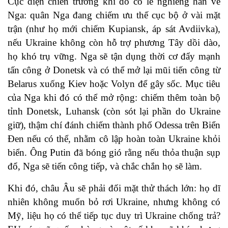
Cục diện chiến trường khi đó có lẽ nghiêng hẳn về
Nga: quân Nga đang chiếm ưu thế cục bộ ở vài mặt
trận (như họ mới chiếm Kupiansk, áp sát Avdiivka),
nếu Ukraine không còn hỗ trợ phương Tây dồi dào,
họ khó trụ vững. Nga sẽ tận dụng thời cơ đẩy mạnh
tấn công ở Donetsk và có thể mở lại mũi tiến công từ
Belarus xuống Kiev hoặc Volyn để gây sốc. Mục tiêu
của Nga khi đó có thể mở rộng: chiếm thêm toàn bộ
tỉnh Donetsk, Luhansk (còn sót lại phần do Ukraine
giữ), thậm chí đánh chiếm thành phố Odessa trên Biển
Đen nếu có thể, nhằm cô lập hoàn toàn Ukraine khỏi
biển. Ông Putin đã bóng gió rằng nếu thỏa thuận sụp
đổ, Nga sẽ tiến công tiếp, và chắc chắn họ sẽ làm.
Khi đó, châu Âu sẽ phải đối mặt thử thách lớn: họ dĩ
nhiên không muốn bỏ rơi Ukraine, nhưng không có
Mỹ, liệu họ có thể tiếp tục duy trì Ukraine chống trả?