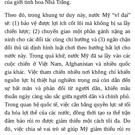
của giới tinh hoa Nhà Trắng.
Theo đó, trong khung tư duy này, nước Mỹ “vĩ đại”
sẽ: (1) bảo vệ được lợi ích cốt lõi mà không bị sa lầy
chiến lược; (2) chuyển giao một phần gánh nặng an
ninh cho các đối tác cùng chí hướng và (3) ngăn chặn
đối thủ tái định hình luật chơi theo hướng bất lợi cho
nước này. Trong quá khứ, nước Mỹ đã sa lầy vào các
cuộc chiến ở Việt Nam, Afghanistan và nhiều quốc
gia khác. Việc tham chiến nhiều nơi không chỉ khiến
nguồn lực bị thiệt hại nghiêm trọng mà còn dẫn đến
sự bất mãn và phản đối từ người dân, khiến mâu
thuẫn ngày càng sâu sắc giữa người dân và chính phủ.
Trong quan hệ quốc tế, việc cân bằng quyền lực sẽ tối
đa hóa lợi thế của các nước, đồng thời tạo ra thế trận
đảm bảo rủi ro được giảm thiểu một cách tối đa. Do
đó, việc chia sẻ vai trò sẽ giúp Mỹ giảm thiểu rủi ro