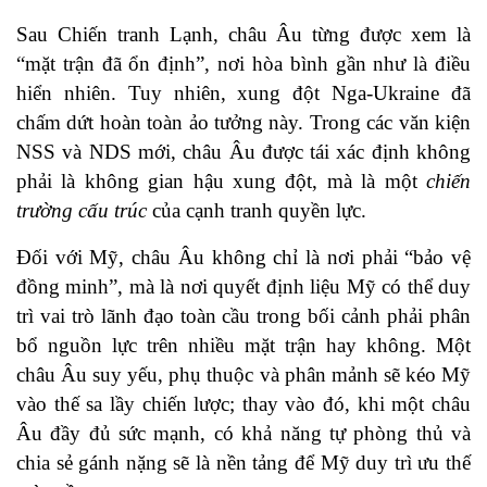
Sau Chiến tranh Lạnh, châu Âu từng được xem là
“mặt trận đã ổn định”, nơi hòa bình gần như là điều
hiển nhiên. Tuy nhiên, xung đột Nga-Ukraine đã
chấm dứt hoàn toàn ảo tưởng này. Trong các văn kiện
NSS và NDS mới, châu Âu được tái xác định không
phải là không gian hậu xung đột, mà là một
chiến
trường cấu trúc
của cạnh tranh quyền lực.
Đối với Mỹ, châu Âu không chỉ là nơi phải “bảo vệ
đồng minh”, mà là nơi quyết định liệu Mỹ có thể duy
trì vai trò lãnh đạo toàn cầu trong bối cảnh phải phân
bổ nguồn lực trên nhiều mặt trận hay không. Một
châu Âu suy yếu, phụ thuộc và phân mảnh sẽ kéo Mỹ
vào thế sa lầy chiến lược; thay vào đó, khi một châu
Âu đầy đủ sức mạnh, có khả năng tự phòng thủ và
chia sẻ gánh nặng sẽ là nền tảng để Mỹ duy trì ưu thế