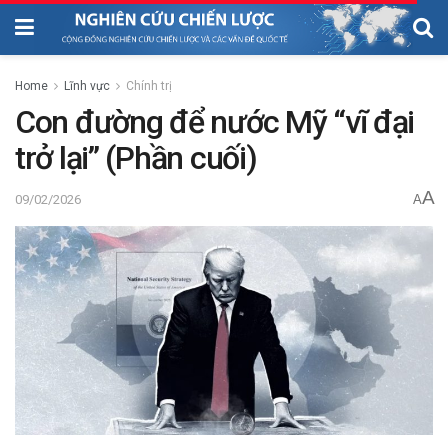
Home
Lĩnh vực
Chính trị
Con đường để nước Mỹ “vĩ đại
trở lại” (Phần cuối)
A
09/02/2026
A