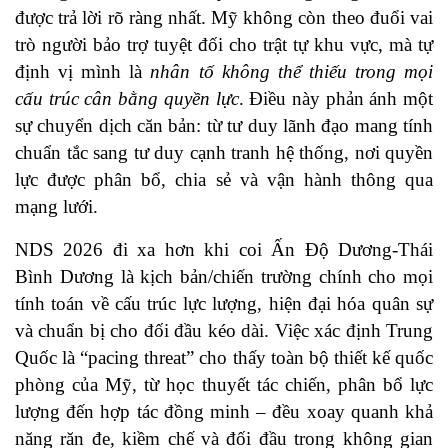
được trả lời rõ ràng nhất. Mỹ không còn theo đuổi vai
trò người bảo trợ tuyệt đối cho trật tự khu vực, mà tự
định vị mình là
nhân tố không thể thiếu trong mọi
cấu trúc cân bằng quyền lực
. Điều này phản ánh một
sự chuyển dịch căn bản: từ tư duy lãnh đạo mang tính
chuẩn tắc sang tư duy cạnh tranh hệ thống, nơi quyền
lực được phân bổ, chia sẻ và vận hành thông qua
mạng lưới.
NDS 2026 đi xa hơn khi coi Ấn Độ Dương-Thái
Bình Dương là kịch bản/chiến trường chính cho mọi
tính toán về cấu trúc lực lượng, hiện đại hóa quân sự
và chuẩn bị cho đối đầu kéo dài. Việc xác định Trung
Quốc là “pacing threat” cho thấy toàn bộ thiết kế quốc
phòng của Mỹ, từ học thuyết tác chiến, phân bổ lực
lượng đến hợp tác đồng minh – đều xoay quanh khả
năng răn đe, kiềm chế và đối đầu trong không gian