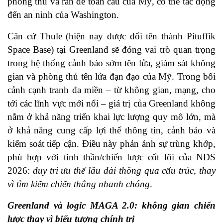
phòng thủ và răn đe toàn cầu của Mỹ, có thể tác động
đến an ninh của Washington.
Căn cứ Thule (hiện nay được đổi tên thành Pituffik
Space Base) tại Greenland sẽ đóng vai trò quan trọng
trong hệ thống cảnh báo sớm tên lửa, giám sát không
gian và phòng thủ tên lửa đạn đạo của Mỹ. Trong bối
cảnh cạnh tranh đa miền – từ không gian, mạng, cho
tới các lĩnh vực mới nổi – giá trị của Greenland không
nằm ở khả năng triển khai lực lượng quy mô lớn, mà
ở khả năng cung cấp lợi thế thông tin, cảnh báo và
kiểm soát tiếp cận. Điều này phản ánh sự trùng khớp,
phù hợp với tinh thần/chiến lược cốt lõi của NDS
2026:
duy trì ưu thế lâu dài thông qua cấu trúc, thay
vì tìm kiếm chiến thắng nhanh chóng
.
Greenland và logic MAGA 2.0: không gian chiến
lược thay vì biểu tượng chính trị