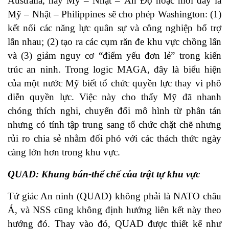
Australia, hay Mỹ – Nhật – Ấn Độ hoặc mới đây là
Mỹ – Nhật – Philippines sẽ cho phép Washington: (1)
kết nối các năng lực quân sự và công nghiệp bổ trợ
lẫn nhau; (2) tạo ra các cụm răn đe khu vực chồng lấn
và (3) giảm nguy cơ “điểm yếu đơn lẻ” trong kiến
trúc an ninh. Trong logic MAGA, đây là biểu hiện
của một nước Mỹ biết tổ chức quyền lực thay vì phô
diễn quyền lực. Việc này cho thấy Mỹ đã nhanh
chóng thích nghi, chuyển đổi mô hình từ phân tán
nhưng có tính tập trung sang tổ chức chặt chẽ nhưng
rủi ro chia sẻ nhằm đối phó với các thách thức ngày
càng lớn hơn trong khu vực.
QUAD: Khung bán-thể chế của trật tự khu vực
Tứ giác An ninh (QUAD) không phải là NATO châu
Á, và NSS cũng không định hướng liên kết này theo
hướng đó. Thay vào đó, QUAD được thiết kế như