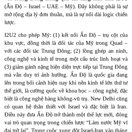
(Ấn Độ – Israel – UAE – Mỹ). Đây không phải là sự
mở rộng địa lý đơn thuần, mà là sự nối dài logic chiến
lược.
I2U2 cho phép Mỹ: (1) kết nối Ấn Độ – trụ cột của
khu vực, đồng thời là đối tác của Mỹ trong Quad –
với các đối tác Trung Đông; (2) lồng ghép an ninh,
công nghệ và kinh tế trong một cấu trúc linh hoạt và
(3) giảm gánh nặng hiện diện trực tiếp tại Trung Đông
mà vẫn duy trì ảnh hưởng. Ấn Độ là quốc gia đang
lên trong bối cảnh hiện nay khi nền kinh tế lớn thứ tư
thế giới, là cường quốc về khoa học – công nghệ, đặc
biệt là công nghệ hàng không-vũ trụ. New Delhi cũng
có quan hệ thân thiết với Israel và đặc biệt là Iran.
Điều này đưa Ấn Độ trở thành một thế lực mới, đóng
vai trò quan trọng trong chiến lược “Làm nước Mỹ vĩ
đại trở lại”. Trong cuộc xung đột Israel-Iran vào tháng