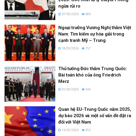
ngừa rủi ro
07/05/2026
680
Ngoại trưởng Vương Nghị thăm Việt
Nam: Tìm kiếm sự hòa giải trong
cạnh tranh Mỹ – Trung
18/03/2026
757
Thủ tướng Đức thăm Trung Quốc:
Bài toán khó của ông Friedrich
Merz
01/03/2026
244
Quan hệ EU-Trung Quốc năm 2025,
dự báo 2026 và một số vấn đề đặt ra
đối với Việt Nam
14/02/2026
353