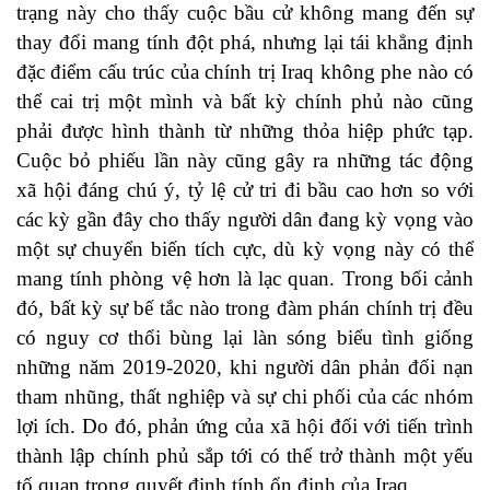
trạng này cho thấy cuộc bầu cử không mang đến sự
thay đổi mang tính đột phá, nhưng lại tái khẳng định
đặc điểm cấu trúc của chính trị Iraq không phe nào có
thể cai trị một mình và bất kỳ chính phủ nào cũng
phải được hình thành từ những thỏa hiệp phức tạp.
Cuộc bỏ phiếu lần này cũng gây ra những tác động
xã hội đáng chú ý, tỷ lệ cử tri đi bầu cao hơn so với
các kỳ gần đây cho thấy người dân đang kỳ vọng vào
một sự chuyển biến tích cực, dù kỳ vọng này có thể
mang tính phòng vệ hơn là lạc quan. Trong bối cảnh
đó, bất kỳ sự bế tắc nào trong đàm phán chính trị đều
có nguy cơ thổi bùng lại làn sóng biểu tình giống
những năm 2019-2020, khi người dân phản đối nạn
tham nhũng, thất nghiệp và sự chi phối của các nhóm
lợi ích. Do đó, phản ứng của xã hội đối với tiến trình
thành lập chính phủ sắp tới có thể trở thành một yếu
tố quan trọng quyết định tính ổn định của Iraq.