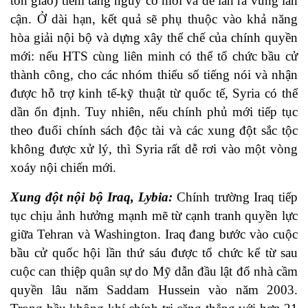
tôn giáo) tiềm tàng nguy cơ mới và dễ lan ra vùng lân
cận. Ở dài hạn, kết quả sẽ phụ thuộc vào khả năng
hòa giải nội bộ và dựng xây thể chế của chính quyền
mới: nếu HTS cùng liên minh có thể tổ chức bầu cử
thành công, cho các nhóm thiểu số tiếng nói và nhận
được hỗ trợ kinh tế-kỹ thuật từ quốc tế, Syria có thể
dần ổn định. Tuy nhiên, nếu chính phủ mới tiếp tục
theo đuổi chính sách độc tài và các xung đột sắc tộc
không được xử lý, thì Syria rất dễ rơi vào một vòng
xoáy nội chiến mới.
Xung
đột nội bộ
Iraq
,
Lybia
:
Chính trường Iraq tiếp
tục chịu ảnh hưởng mạnh mẽ từ cạnh tranh quyền lực
giữa Tehran và Washington. Iraq đang bước vào cuộc
bầu cử quốc hội lần thứ sáu được tổ chức kể từ sau
cuộc can thiệp quân sự do Mỹ dẫn đầu lật đổ nhà cầm
quyền lâu năm Saddam Hussein vào năm 2003.