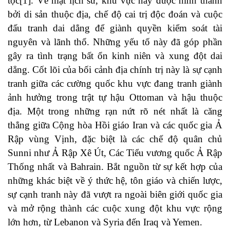
tộc[1]. Về mặt lịch sử, khu vực này được hình thành
bởi di sản thuộc địa, chế độ cai trị độc đoán và cuộc
đấu tranh dai dẳng để giành quyền kiểm soát tài
nguyên và lãnh thổ. Những yếu tố này đã góp phần
gây ra tình trạng bất ổn kinh niên và xung đột dai
dẳng. Cốt lõi của bối cảnh địa chính trị này là sự cạnh
tranh giữa các cường quốc khu vực đang tranh giành
ảnh hưởng trong trật tự hậu Ottoman và hậu thuộc
địa. Một trong những rạn nứt rõ nét nhất là căng
thẳng giữa Cộng hòa Hồi giáo Iran và các quốc gia Ả
Rập vùng Vịnh, đặc biệt là các chế độ quân chủ
Sunni như Ả Rập Xê Út, Các Tiểu vương quốc Ả Rập
Thống nhất và Bahrain. Bắt nguồn từ sự kết hợp của
những khác biệt về ý thức hệ, tôn giáo và chiến lược,
sự cạnh tranh này đã vượt ra ngoài biên giới quốc gia
và mở rộng thành các cuộc xung đột khu vực rộng
lớn hơn, từ Lebanon và Syria đến Iraq và Yemen.