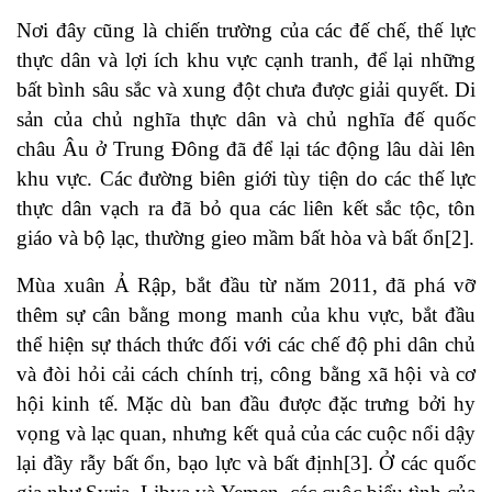
Nơi đây cũng là chiến trường của các đế chế, thế lực
thực dân và lợi ích khu vực cạnh tranh, để lại những
bất bình sâu sắc và xung đột chưa được giải quyết. Di
sản của chủ nghĩa thực dân và chủ nghĩa đế quốc
châu Âu ở Trung Đông đã để lại tác động lâu dài lên
khu vực. Các đường biên giới tùy tiện do các thế lực
thực dân vạch ra đã bỏ qua các liên kết sắc tộc, tôn
giáo và bộ lạc, thường gieo mầm bất hòa và bất ổn[2].
Mùa xuân Ả Rập, bắt đầu từ năm 2011, đã phá vỡ
thêm sự cân bằng mong manh của khu vực, bắt đầu
thể hiện sự thách thức đối với các chế độ phi dân chủ
và đòi hỏi cải cách chính trị, công bằng xã hội và cơ
hội kinh tế. Mặc dù ban đầu được đặc trưng bởi hy
vọng và lạc quan, nhưng kết quả của các cuộc nổi dậy
lại đầy rẫy bất ổn, bạo lực và bất định[3]. Ở các quốc