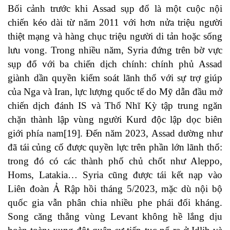
Bối cảnh trước khi Assad sụp đổ là một cuộc nội
chiến kéo dài từ năm 2011 với hơn nửa triệu người
thiệt mạng và hàng chục triệu người di tản hoặc sống
lưu vong. Trong nhiều năm, Syria đứng trên bờ vực
sụp đổ với ba chiến dịch chính: chính phủ Assad
giành dần quyền kiểm soát lãnh thổ với sự trợ giúp
của Nga và Iran, lực lượng quốc tế do Mỹ dẫn đầu mở
chiến dịch đánh IS và Thổ Nhĩ Kỳ tập trung ngăn
chặn thành lập vùng người Kurd độc lập dọc biên
giới phía nam[19]. Đến năm 2023, Assad dường như
đã tái củng cố được quyền lực trên phần lớn lãnh thổ:
trong đó có các thành phố chủ chốt như Aleppo,
Homs, Latakia… Syria cũng được tái kết nạp vào
Liên đoàn Ả Rập hồi tháng 5/2023, mặc dù nội bộ
quốc gia vẫn phân chia nhiều phe phái đối kháng.
Song căng thẳng vùng Levant không hề lắng dịu