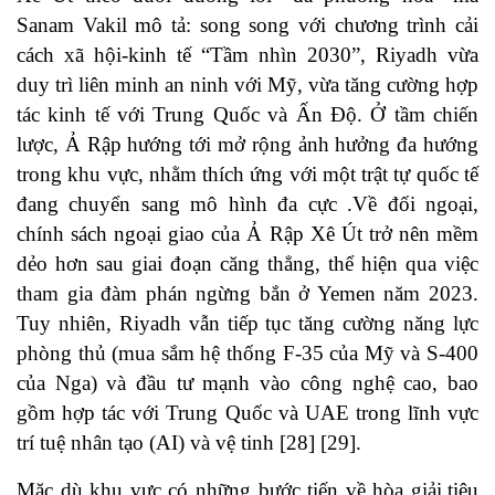
Sanam Vakil mô tả: song song với chương trình cải
cách xã hội-kinh tế “Tầm nhìn 2030”, Riyadh vừa
duy trì liên minh an ninh với Mỹ, vừa tăng cường hợp
tác kinh tế với Trung Quốc và Ấn Độ. Ở tầm chiến
lược, Ả Rập hướng tới mở rộng ảnh hưởng đa hướng
trong khu vực, nhằm thích ứng với một trật tự quốc tế
đang chuyển sang mô hình đa cực .Về đối ngoại,
chính sách ngoại giao của Ả Rập Xê Út trở nên mềm
dẻo hơn sau giai đoạn căng thẳng, thể hiện qua việc
tham gia đàm phán ngừng bắn ở Yemen năm 2023.
Tuy nhiên, Riyadh vẫn tiếp tục tăng cường năng lực
phòng thủ (mua sắm hệ thống F-35 của Mỹ và S-400
của Nga) và đầu tư mạnh vào công nghệ cao, bao
gồm hợp tác với Trung Quốc và UAE trong lĩnh vực
trí tuệ nhân tạo (AI) và vệ tinh [28] [29].
Mặc dù khu vực có những bước tiến về hòa giải,tiêu