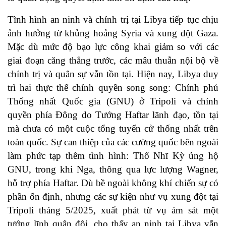
Tình hình an ninh và chính trị tại Libya tiếp tục chịu
ảnh hưởng từ khủng hoảng Syria và xung đột Gaza.
Mặc dù mức độ bạo lực công khai giảm so với các
giai đoạn căng thẳng trước, các mâu thuẫn nội bộ về
chính trị và quân sự vẫn tồn tại. Hiện nay, Libya duy
trì hai thực thể chính quyền song song: Chính phủ
Thống nhất Quốc gia (GNU) ở Tripoli và chính
quyền phía Đông do Tướng Haftar lãnh đạo, tồn tại
mà chưa có một cuộc tổng tuyển cử thống nhất trên
toàn quốc. Sự can thiệp của các cường quốc bên ngoài
làm phức tạp thêm tình hình: Thổ Nhĩ Kỳ ủng hộ
GNU, trong khi Nga, thông qua lực lượng Wagner,
hỗ trợ phía Haftar. Dù bề ngoài không khí chiến sự có
phần ổn định, nhưng các sự kiện như vụ xung đột tại
Tripoli tháng 5/2025, xuất phát từ vụ ám sát một
tướng lĩnh quân đội, cho thấy an ninh tại Libya vẫn