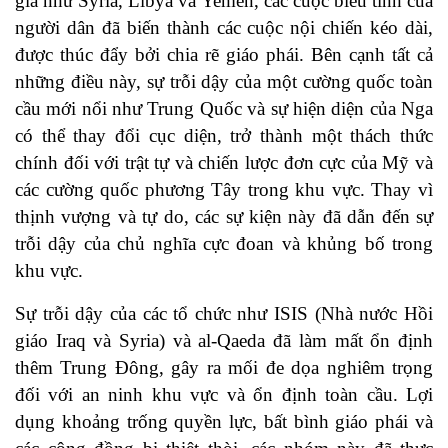
gia như Syria, Libya và Yemen, các cuộc biểu tình của
người dân đã biến thành các cuộc nội chiến kéo dài,
được thúc đẩy bởi chia rẽ giáo phái. Bên cạnh tất cả
những điều này, sự trỗi dậy của một cường quốc toàn
cầu mới nổi như Trung Quốc và sự hiện diện của Nga
có thể thay đổi cục diện, trở thành một thách thức
chính đối với trật tự và chiến lược đơn cực của Mỹ và
các cường quốc phương Tây trong khu vực. Thay vì
thịnh vượng và tự do, các sự kiện này đã dẫn đến sự
trỗi dậy của chủ nghĩa cực đoan và khủng bố trong
khu vực.
Sự trỗi dậy của các tổ chức như ISIS (Nhà nước Hồi
giáo Iraq và Syria) và al-Qaeda đã làm mất ổn định
thêm Trung Đông, gây ra mối đe dọa nghiêm trọng
đối với an ninh khu vực và ổn định toàn cầu. Lợi
dụng khoảng trống quyền lực, bất bình giáo phái và