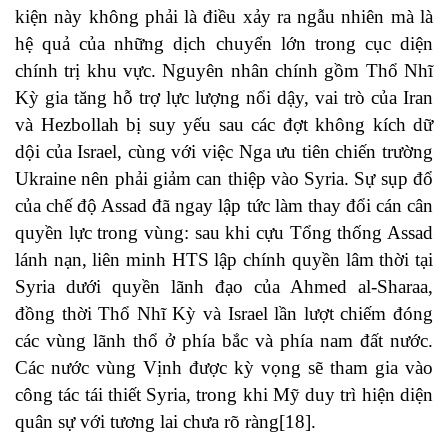
kiện này không phải là điều xảy ra ngẫu nhiên mà là
hệ quả của những dịch chuyển lớn trong cục diện
chính trị khu vực. Nguyên nhân chính gồm Thổ Nhĩ
Kỳ gia tăng hỗ trợ lực lượng nổi dậy, vai trò của Iran
và Hezbollah bị suy yếu sau các đợt không kích dữ
dội của Israel, cùng với việc Nga ưu tiên chiến trường
Ukraine nên phải giảm can thiệp vào Syria. Sự sụp đổ
của chế độ Assad đã ngay lập tức làm thay đổi cán cân
quyền lực trong vùng: sau khi cựu Tổng thống Assad
lánh nạn, liên minh HTS lập chính quyền lâm thời tại
Syria dưới quyền lãnh đạo của Ahmed al-Sharaa,
đồng thời Thổ Nhĩ Kỳ và Israel lần lượt chiếm đóng
các vùng lãnh thổ ở phía bắc và phía nam đất nước.
Các nước vùng Vịnh được kỳ vọng sẽ tham gia vào
công tác tái thiết Syria, trong khi Mỹ duy trì hiện diện
quân sự với tương lai chưa rõ ràng[18].