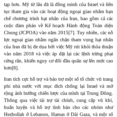
tạp hơn. Mỹ từ lâu đã là đồng minh của Israel và liên
tục tham gia vào các hoạt động ngoại giao nhằm hạn
chế chương trình hạt nhân của Iran, bao gồm cả các
cuộc đàm phán về Kế hoạch Hành động Toàn diện
Chung (JCPOA) vào năm 2015[7]. Tuy nhiên, các nỗ
lực ngoại giao nhằm ngăn chặn tham vọng hạt nhân
của Iran đã bị đe dọa bởi việc Mỹ rút khỏi thỏa thuận
vào năm 2018 và việc áp đặt lại các lệnh trừng phạt
cứng rắn, khiến nguy cơ đối đầu quân sự lên mức cao
hơn[8].
Iran tích cực hỗ trợ và bảo trợ một số tổ chức vũ trang
phi nhà nước với mục đích chống lại Israel và mở
rộng ảnh hưởng chiến lược của mình tại Trung Đông.
Thông qua việc tài trợ tài chính, cung cấp vũ khí,
huấn luyện và hỗ trợ tình báo cho các nhóm như
Hezbollah ở Lebanon, Hamas ở Dải Gaza, và một số