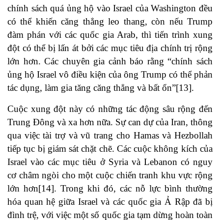
chính sách quá ủng hộ vào Israel của Washington đều
có thể khiến căng thẳng leo thang, còn nếu Trump
đàm phán với các quốc gia Arab, thì tiến trình xung
đột có thể bị lấn át bởi các mục tiêu địa chính trị rộng
lớn hơn. Các chuyên gia cảnh báo rằng “chính sách
ủng hộ Israel vô điều kiện của ông Trump có thể phản
tác dụng, làm gia tăng căng thẳng và bất ổn”[13].
Cuộc xung đột này có những tác động sâu rộng đến
Trung Đông và xa hơn nữa. Sự can dự của Iran, thông
qua việc tài trợ và vũ trang cho Hamas và Hezbollah
tiếp tục bị giám sát chặt chẽ. Các cuộc không kích của
Israel vào các mục tiêu ở Syria và Lebanon có nguy
cơ châm ngòi cho một cuộc chiến tranh khu vực rộng
lớn hơn[14]. Trong khi đó, các nỗ lực bình thường
hóa quan hệ giữa Israel và các quốc gia Ả Rập đã bị
đình trệ, với việc một số quốc gia tạm dừng hoàn toàn