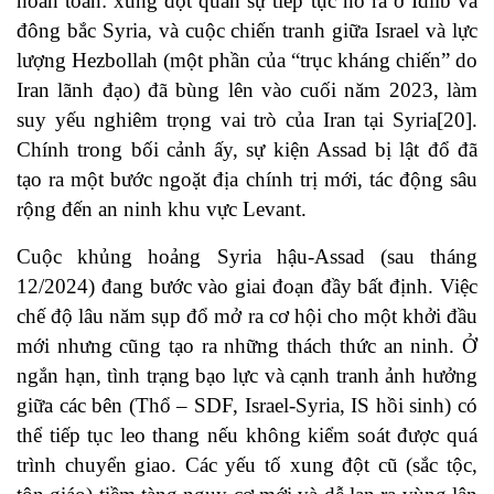
hoàn toàn: xung đột quân sự tiếp tục nổ ra ở Idlib và
đông bắc Syria, và cuộc chiến tranh giữa Israel và lực
lượng Hezbollah (một phần của “trục kháng chiến” do
Iran lãnh đạo) đã bùng lên vào cuối năm 2023, làm
suy yếu nghiêm trọng vai trò của Iran tại Syria[20].
Chính trong bối cảnh ấy, sự kiện Assad bị lật đổ đã
tạo ra một bước ngoặt địa chính trị mới, tác động sâu
rộng đến an ninh khu vực Levant.
Cuộc khủng hoảng Syria hậu-Assad (sau tháng
12/2024) đang bước vào giai đoạn đầy bất định. Việc
chế độ lâu năm sụp đổ mở ra cơ hội cho một khởi đầu
mới nhưng cũng tạo ra những thách thức an ninh. Ở
ngắn hạn, tình trạng bạo lực và cạnh tranh ảnh hưởng
giữa các bên (Thổ – SDF, Israel-Syria, IS hồi sinh) có
thể tiếp tục leo thang nếu không kiểm soát được quá
trình chuyển giao. Các yếu tố xung đột cũ (sắc tộc,