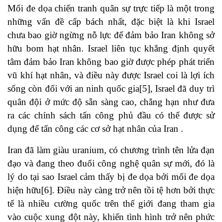
Mối đe dọa chiến tranh quân sự trực tiếp là một trong
những vấn đề cấp bách nhất, đặc biệt là khi Israel
chưa bao giờ ngừng nỗ lực để đảm bảo Iran không sở
hữu bom hạt nhân. Israel liên tục khẳng định quyết
tâm đảm bảo Iran không bao giờ được phép phát triển
vũ khí hạt nhân, và điều này được Israel coi là lợi ích
sống còn đối với an ninh quốc gia[5], Israel đã duy trì
quân đội ở mức độ sẵn sàng cao, chẳng hạn như đưa
ra các chính sách tấn công phủ đầu có thể được sử
dụng để tấn công các cơ sở hạt nhân của Iran .
Iran đã làm giàu uranium, có chương trình tên lửa đạn
đạo và đang theo đuổi công nghệ quân sự mới, đó là
lý do tại sao Israel cảm thấy bị đe dọa bởi mối đe dọa
hiện hữu[6]. Điều này càng trở nên tồi tệ hơn bởi thực
tế là nhiều cường quốc trên thế giới đang tham gia
vào cuộc xung đột này, khiến tình hình trở nên phức