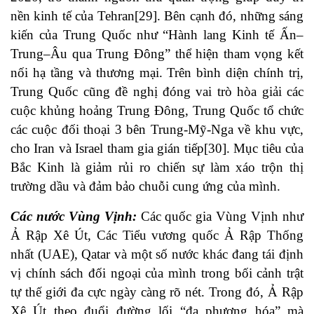
nền kinh tế của Tehran[29]. Bên cạnh đó, những sáng
kiến của Trung Quốc như “Hành lang Kinh tế Ấn–
Trung–Âu qua Trung Đông” thể hiện tham vọng kết
nối hạ tầng và thương mại. Trên bình diện chính trị,
Trung Quốc cũng đề nghị đóng vai trò hòa giải các
cuộc khủng hoảng Trung Đông, Trung Quốc tổ chức
các cuộc đối thoại 3 bên Trung-Mỹ-Nga về khu vực,
cho Iran và Israel tham gia gián tiếp[30]. Mục tiêu của
Bắc Kinh là giảm rủi ro chiến sự làm xáo trộn thị
trường dầu và đảm bảo chuỗi cung ứng của mình.
Các nước Vùng Vịnh
:
Các quốc gia Vùng Vịnh như
Ả Rập Xê Út, Các Tiểu vương quốc Ả Rập Thống
nhất (UAE), Qatar và một số nước khác đang tái định
vị chính sách đối ngoại của mình trong bối cảnh trật
tự thế giới đa cực ngày càng rõ nét. Trong đó, Ả Rập
Xê Út theo đuổi đường lối “đa phương hóa” mà