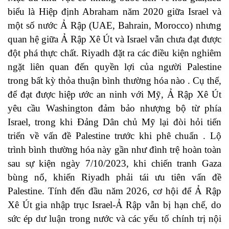
biểu là Hiệp định Abraham năm 2020 giữa Israel và
một số nước Ả Rập (UAE, Bahrain, Morocco) nhưng
quan hệ giữa Ả Rập Xê Út và Israel vẫn chưa đạt được
đột phá thực chất. Riyadh đặt ra các điều kiện nghiêm
ngặt liên quan đến quyền lợi của người Palestine
trong bất kỳ thỏa thuận bình thường hóa nào . Cụ thể,
để đạt được hiệp ước an ninh với Mỹ, Ả Rập Xê Út
yêu cầu Washington đảm bảo nhượng bộ từ phía
Israel, trong khi Đảng Dân chủ Mỹ lại đòi hỏi tiến
triển về vấn đề Palestine trước khi phê chuẩn . Lộ
trình bình thường hóa này gần như đình trệ hoàn toàn
sau sự kiện ngày 7/10/2023, khi chiến tranh Gaza
bùng nổ, khiến Riyadh phải tái ưu tiên vấn đề
Palestine. Tính đến đầu năm 2026, cơ hội để Ả Rập
Xê Út gia nhập trục Israel-Ả Rập vẫn bị hạn chế, do
sức ép dư luận trong nước và các yếu tố chính trị nội