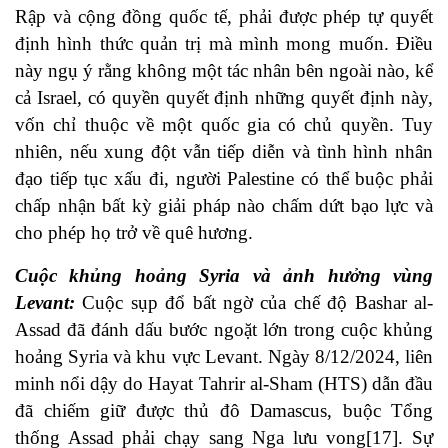
Rập và cộng đồng quốc tế, phải được phép tự quyết
định hình thức quản trị mà mình mong muốn. Điều
này ngụ ý rằng không một tác nhân bên ngoài nào, kể
cả Israel, có quyền quyết định những quyết định này,
vốn chỉ thuộc về một quốc gia có chủ quyền. Tuy
nhiên, nếu xung đột vẫn tiếp diễn và tình hình nhân
đạo tiếp tục xấu đi, người Palestine có thể buộc phải
chấp nhận bất kỳ giải pháp nào chấm dứt bạo lực và
cho phép họ trở về quê hương.
Cuộc khủng hoảng Syria và ảnh hưởng vùng
Levant
:
Cuộc sụp đổ bất ngờ của chế độ Bashar al-
Assad đã đánh dấu bước ngoặt lớn trong cuộc khủng
hoảng Syria và khu vực Levant. Ngày 8/12/2024, liên
minh nổi dậy do Hayat Tahrir al-Sham (HTS) dẫn đầu
đã chiếm giữ được thủ đô Damascus, buộc Tổng
thống Assad phải chạy sang Nga lưu vong[17]. Sự