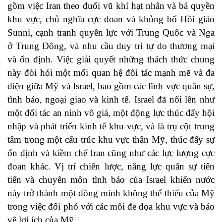
gồm việc Iran theo đuổi vũ khí hạt nhân và bá quyền
khu vực, chủ nghĩa cực đoan và khủng bố Hồi giáo
Sunni, cạnh tranh quyền lực với Trung Quốc và Nga
ở Trung Đông, và nhu cầu duy trì tự do thương mại
và ổn định. Việc giải quyết những thách thức chung
này đòi hỏi một mối quan hệ đối tác mạnh mẽ và đa
diện giữa Mỹ và Israel, bao gồm các lĩnh vực quân sự,
tình báo, ngoại giao và kinh tế. Israel đã nổi lên như
một đối tác an ninh vô giá, một động lực thúc đẩy hội
nhập và phát triển kinh tế khu vực, và là trụ cột trung
tâm trong một cấu trúc khu vực thân Mỹ, thúc đẩy sự
ổn định và kiềm chế Iran cũng như các lực lượng cực
đoan khác. Vị trí chiến lược, năng lực quân sự tiên
tiến và chuyên môn tình báo của Israel khiến nước
này trở thành một đồng minh không thể thiếu của Mỹ
trong việc đối phó với các mối đe dọa khu vực và bảo
vệ lợi ích của Mỹ.