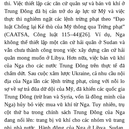
thi. Việc thiết lập các căn cứ quân sự và bán vũ khí ở
Trung Đông đã bị cản trở do áp lực từ Mỹ và việc
thực thi nghiêm ngặt các lệnh trừng phạt theo “Đạo
luật Chống lại Kẻ thù của Mỹ thông qua Trừng phạt”
(CAATSA, Công luật 115–44)[26]. Ví dụ, Nga
không thể thiết lập một căn cứ hải quân ở Sudan và
vẫn chưa thành công trong việc xây dựng căn cứ hải
quân mong muốn ở Libya. Hơn nữa, việc bán vũ khí
của Nga cho các nước Trung Đông trên thực tế đã
chấm dứt. Sau cuộc xâm lược Ukraine, cả nhu cầu nội
địa của Nga lẫn các lệnh trừng phạt, cùng với nỗi lo
sợ về sự trả đũa dữ dội của Mỹ, đã khiến các quốc gia
Trung Đông (trừ Iran và Syria, vốn là đồng minh của
Nga) hủy bỏ việc mua vũ khí từ Nga. Tuy nhiên, trụ
cột thứ ba trong chính sách Trung Đông của Nga
đang nổi lên: trang bị vũ khí cho các nhóm vũ trang
phi nhà nước. Hành động của Nga ở Libya, Sudan,