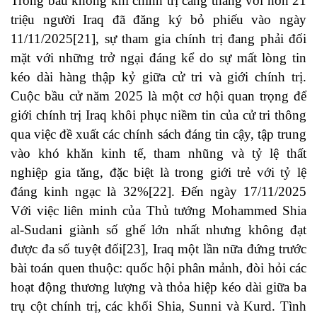
Trong bầu không khí chính trị căng thẳng với hơn 21
triệu người Iraq đã đăng ký bỏ phiếu vào ngày
11/11/2025[21], sự tham gia chính trị đang phải đối
mặt với những trở ngại đáng kể do sự mất lòng tin
kéo dài hàng thập kỷ giữa cử tri và giới chính trị.
Cuộc bầu cử năm 2025 là một cơ hội quan trọng để
giới chính trị Iraq khôi phục niềm tin của cử tri thông
qua việc đề xuất các chính sách đáng tin cậy, tập trung
vào khó khăn kinh tế, tham nhũng và tỷ lệ thất
nghiệp gia tăng, đặc biệt là trong giới trẻ với tỷ lệ
đáng kinh ngạc là 32%[22]. Đến ngày 17/11/2025
Với việc liên minh của Thủ tướng Mohammed Shia
al-Sudani giành số ghế lớn nhất nhưng không đạt
được đa số tuyệt đối[23], Iraq một lần nữa đứng trước
bài toán quen thuộc: quốc hội phân mảnh, đòi hỏi các
hoạt động thương lượng và thỏa hiệp kéo dài giữa ba
trụ cột chính trị, các khối Shia, Sunni và Kurd. Tình