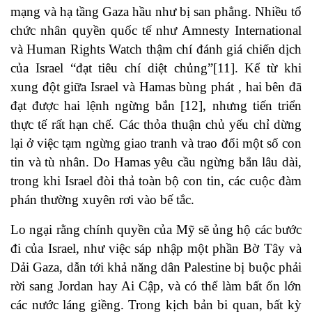
mạng và hạ tầng Gaza hầu như bị san phẳng. Nhiều tổ
chức nhân quyền quốc tế như Amnesty International
và Human Rights Watch thậm chí đánh giá chiến dịch
của Israel “đạt tiêu chí diệt chủng”[11]. Kể từ khi
xung đột giữa Israel và Hamas bùng phát , hai bên đã
đạt được hai lệnh ngừng bắn [12], nhưng tiến triển
thực tế rất hạn chế. Các thỏa thuận chủ yếu chỉ dừng
lại ở việc tạm ngừng giao tranh và trao đổi một số con
tin và tù nhân. Do Hamas yêu cầu ngừng bắn lâu dài,
trong khi Israel đòi thả toàn bộ con tin, các cuộc đàm
phán thường xuyên rơi vào bế tắc.
Lo ngại rằng chính quyền của Mỹ sẽ ủng hộ các bước
đi của Israel, như việc sáp nhập một phần Bờ Tây và
Dải Gaza, dẫn tới khả năng dân Palestine bị buộc phải
rời sang Jordan hay Ai Cập, và có thể làm bất ổn lớn
các nước láng giềng. Trong kịch bản bi quan, bất kỳ