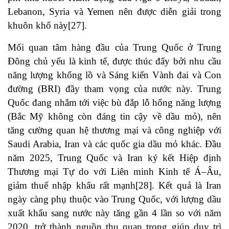
Lebanon, Syria và Yemen nên được diễn giải trong
khuôn khổ này[27].
Mối quan tâm hàng đầu của Trung Quốc ở Trung
Đông chủ yếu là kinh tế, được thúc đẩy bởi nhu cầu
năng lượng khổng lồ và Sáng kiến Vành đai và Con
đường (BRI) đầy tham vọng của nước này. Trung
Quốc đang nhắm tới việc bù đắp lỗ hổng năng lượng
(Bắc Mỹ không còn đáng tin cậy về dầu mỏ), nên
tăng cường quan hệ thương mại và công nghiệp với
Saudi Arabia, Iran và các quốc gia dầu mỏ khác. Đầu
năm 2025, Trung Quốc và Iran ký kết Hiệp định
Thương mại Tự do với Liên minh Kinh tế Á–Âu,
giảm thuế nhập khẩu rất mạnh[28]. Kết quả là Iran
ngày càng phụ thuộc vào Trung Quốc, với lượng dầu
xuất khẩu sang nước này tăng gần 4 lần so với năm
2020, trở thành nguồn thu quan trọng giúp duy trì