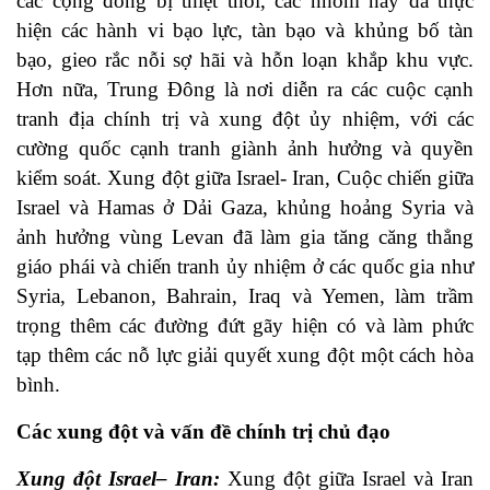
các cộng đồng bị thiệt thòi, các nhóm này đã thực
hiện các hành vi bạo lực, tàn bạo và khủng bố tàn
bạo, gieo rắc nỗi sợ hãi và hỗn loạn khắp khu vực.
Hơn nữa, Trung Đông là nơi diễn ra các cuộc cạnh
tranh địa chính trị và xung đột ủy nhiệm, với các
cường quốc cạnh tranh giành ảnh hưởng và quyền
kiểm soát. Xung đột giữa Israel- Iran, Cuộc chiến giữa
Israel và Hamas ở Dải Gaza, khủng hoảng Syria và
ảnh hưởng vùng Levan đã làm gia tăng căng thẳng
giáo phái và chiến tranh ủy nhiệm ở các quốc gia như
Syria, Lebanon, Bahrain, Iraq và Yemen, làm trầm
trọng thêm các đường đứt gãy hiện có và làm phức
tạp thêm các nỗ lực giải quyết xung đột một cách hòa
bình.
Các xung đột và vấn đề chính trị chủ đạo
Xung đột Israel
– Iran:
Xung đột giữa Israel và Iran