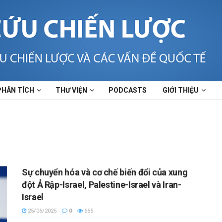
PHÂN TÍCH
THƯ VIỆN
PODCASTS
GIỚI THIỆU
Sự chuyển hóa và cơ chế biến đổi của xung
đột Ả Rập-Israel, Palestine-Israel và Iran-
Israel
25/06/2025
0
665