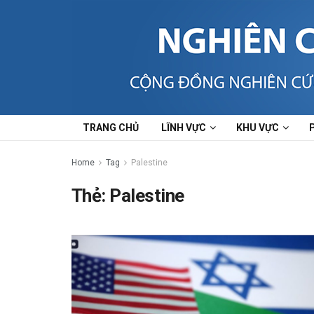
TRANG CHỦ
LĨNH VỰC
KHU VỰC
Home
Tag
Palestine
Thẻ:
Palestine