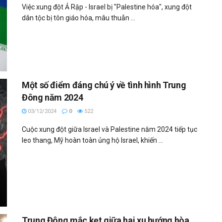
Việc xung đột Ả Rập - Israel bị "Palestine hóa", xung đột
dân tộc bị tôn giáo hóa, mâu thuẫn ...
Một số điểm đáng chú ý về tình hình Trung
Đông năm 2024
03/12/2024
0
522
Cuộc xung đột giữa Israel và Palestine năm 2024 tiếp tục
leo thang, Mỹ hoàn toàn ủng hộ Israel, khiến ...
Trung Đông mắc kẹt giữa hai xu hướng hòa