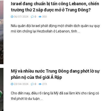
Israel đang chuẩn bị tấn công Lebanon, chiến
trường thứ 2 sắp được mở ở Trung Đông?
06/07/2024
0
350
Nếu quân đội Israel phát động một chiến dịch quân sự quy
mô lớn chống lại Hezbollah ở Lebanon, tình ...
Mỹ và nhiều nước Trung Đông đang phớt lờ sự
phẫn nộ của thế giới Ả Rập
23/04/2024
0
273
Cho đến nay, điều rõ ràng là Mỹ đã sai lầm khi cho rằng có
thể phớt lờ dư luận ...