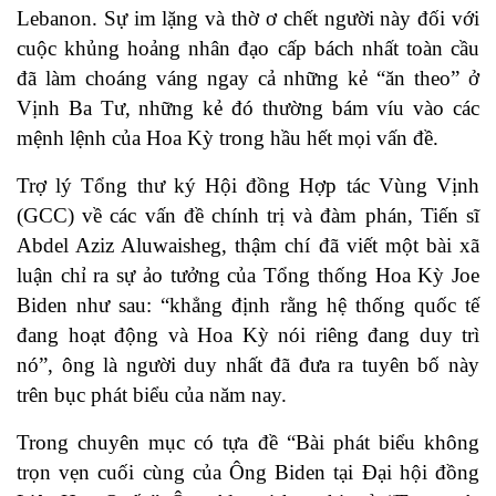
Lebanon. Sự im lặng và thờ ơ chết người này đối với
cuộc khủng hoảng nhân đạo cấp bách nhất toàn cầu
đã làm choáng váng ngay cả những kẻ “ăn theo” ở
Vịnh Ba Tư, những kẻ đó thường bám víu vào các
mệnh lệnh của Hoa Kỳ trong hầu hết mọi vấn đề.
Trợ lý Tổng thư ký Hội đồng Hợp tác Vùng Vịnh
(GCC) về các vấn đề chính trị và đàm phán, Tiến sĩ
Abdel Aziz Aluwaisheg, thậm chí đã viết một bài xã
luận chỉ ra sự ảo tưởng của Tổng thống Hoa Kỳ Joe
Biden như sau: “khẳng định rằng hệ thống quốc tế
đang hoạt động và Hoa Kỳ nói riêng đang duy trì
nó”, ông là người duy nhất đã đưa ra tuyên bố này
trên bục phát biểu của năm nay.
Trong chuyên mục có tựa đề “
Bài phát biểu không
trọn vẹn cuối cùng của Ông Biden tại Đại hội đồng