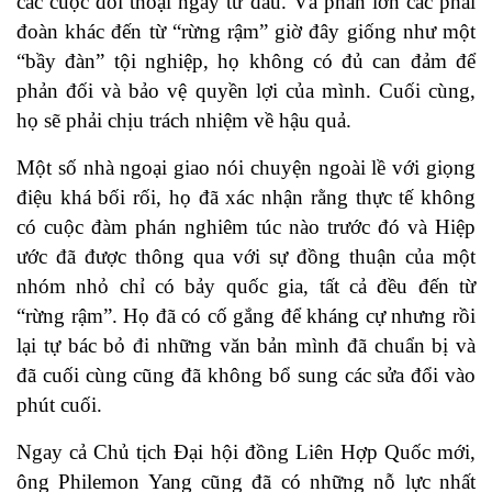
các cuộc đối thoại ngay từ đầu. Và phần lớn các phái
đoàn khác đến từ “rừng rậm” giờ đây giống như một
“bầy đàn” tội nghiệp, họ không có đủ can đảm để
phản đối và bảo vệ quyền lợi của mình. Cuối cùng,
họ sẽ phải chịu trách nhiệm về hậu quả.
Một số nhà ngoại giao nói chuyện ngoài lề với giọng
điệu khá bối rối, họ đã xác nhận rằng thực tế không
có cuộc đàm phán nghiêm túc nào trước đó và Hiệp
ước đã được thông qua với sự đồng thuận của một
nhóm nhỏ chỉ có bảy quốc gia, tất cả đều đến từ
“rừng rậm”. Họ đã có cố gắng để kháng cự nhưng rồi
lại tự bác bỏ đi những văn bản mình đã chuẩn bị và
đã cuối cùng cũng đã không bổ sung các sửa đổi vào
phút cuối.
Ngay cả Chủ tịch Đại hội đồng Liên Hợp Quốc mới,
ông Philemon Yang cũng đã có những nỗ lực nhất