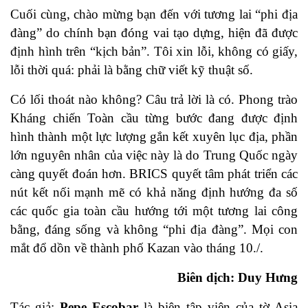
Cuối cùng, chào mừng bạn đến với tương lai “phi địa
đàng” do chính bạn đóng vai tạo dựng, hiện đã được
định hình trên “kịch bản”. Tôi xin lỗi, không có giấy,
lỗi thời quá: phải là bằng chữ viết kỹ thuật số.
Có lối thoát nào không? Câu trả lời là có. Phong trào
Kháng chiến Toàn cầu từng bước đang được định
hình thành một lực lượng gắn kết xuyên lục địa, phần
lớn nguyên nhân của việc này là do Trung Quốc ngày
càng quyết đoán hơn. BRICS quyết tâm phát triển các
nút kết nối mạnh mẽ có khả năng định hướng đa số
các quốc gia toàn cầu hướng tới một tương lai công
bằng, đáng sống và không “phi địa đàng”. Mọi con
mắt đổ dồn về thành phố Kazan vào tháng 10./.
Biên dịch: Duy Hưng
Tác giả:
Pepe Escobar
là biên tập viên của tờ Asia