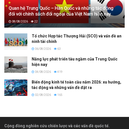
Quan hệ Trung Quốc – Hàn Quốc và những tác động
đối với chính sách đối ngoại của Việt Nam hiện nay
08/08/2026
22
Tổ chức Hợp tác Thượng Hải (SCO) và vấn đề an
ninh tài chính
06/08/2026
63
Năng lực phát triển tàu ngầm của Trung Quốc
hiện nay
04/08/2026
419
Biến động kinh tế toàn cầu năm 2026: xu hướng,
tác động và những vấn đề đặt ra
02/08/2026
165
Cộng đồng nghiên cứu chiến lược và các vấn đề quốc tế.