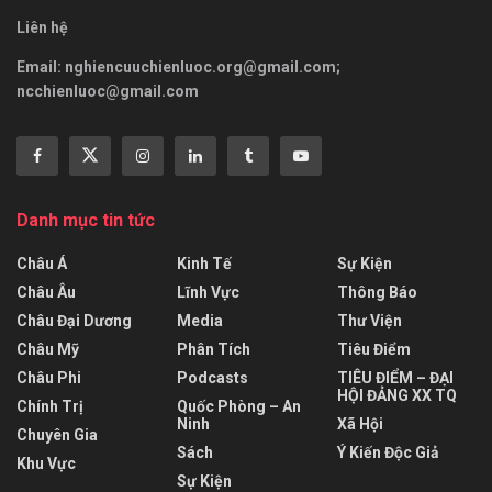
Liên hệ
Email:
nghiencuuchienluoc.org@gmail.com
;
ncchienluoc@gmail.com
Danh mục tin tức
Châu Á
Kinh Tế
Sự Kiện
Châu Âu
Lĩnh Vực
Thông Báo
Châu Đại Dương
Media
Thư Viện
Châu Mỹ
Phân Tích
Tiêu Điểm
Châu Phi
Podcasts
TIÊU ĐIỂM – ĐẠI
HỘI ĐẢNG XX TQ
Chính Trị
Quốc Phòng – An
Ninh
Xã Hội
Chuyên Gia
Sách
Ý Kiến Độc Giả
Khu Vực
Sự Kiện