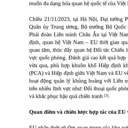
muốn đa dạng hóa quan hệ quốc tế của Việ
Chiều 21/11/2023, tại Hà Nội, Đại tướng 
Quân ủy Trung ương, Bộ trưởng Bộ Quốc ph
Phái đoàn Liên minh Châu Âu tại Việt Nam
định, quan hệ Việt Nam – EU thời gian qua
quan tâm, thúc đẩy quan hệ Đối tác Chiến 
vực quốc phòng. Đánh giá cao kết quả hợp 
vừa qua, phù hợp khuôn khổ Hiệp định kh
(PCA) và Hiệp định giữa Việt Nam và EU về
hoạt động quản lý khủng hoảng với Liên mi
trên nhiều lĩnh vực như: Đối thoại quốc phò
và khắc phục hậu quả chiến tranh
.
[3]
Quan điểm và chiến lược hợp tác của EU 
EU nhận thức rõ tầm quan trọng của khu v