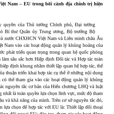
ệt Nam – EU trong bối cảnh địa chính trị hiện
 ủy quyền của Thủ tướng Chính phủ, Đại tướng
hó Bí thư Quân ủy Trung ương, Bộ trưởng Bộ
phủ nước CHXHCN Việt Nam và Liên minh châu Âu
Việt Nam vào các hoạt động quản lý khủng hoảng của
c phát triển quan trọng trong quan hệ quốc phòng
 làm sâu sắc hơn Hiệp định Đối tác và Hợp tác toàn
iệp định khung nhằm thiết lập quan hệ hợp tác, thể
thỏa thuận triển khai hợp tác cụ thể ở những nội dung
 có thể tham gia vào các hoạt động quản lý khủng
 các nguyên tắc cơ bản của Hiến chương LHQ và luật
g nhất là toàn quyền lựa chọn lĩnh vực, mức độ tham
cầu và khả năng của mình. Trên cơ sở nguyên tắc đó,
lựa chọn để hợp tác với EU là: Thiết lập đối thoại
ng đối ngoại EU; đào tạo, tham gia các hoạt động