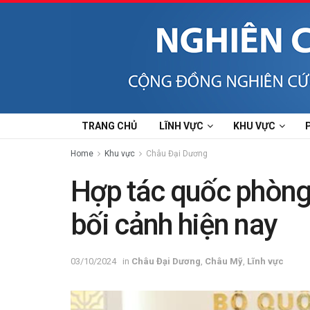
TRANG CHỦ
LĨNH VỰC
KHU VỰC
Home
Khu vực
Châu Đại Dương
Hợp tác quốc phòng
bối cảnh hiện nay
03/10/2024
in
Châu Đại Dương
,
Châu Mỹ
,
Lĩnh vực