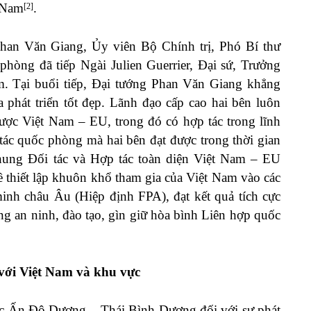
t Nam
.
[2]
Phan Văn Giang, Ủy viên Bộ Chính trị, Phó Bí thư
òng đã tiếp Ngài Julien Guerrier, Đại sứ, Trưởng
. Tại buổi tiếp, Đại tướng Phan Văn Giang khẳng
 phát triển tốt đẹp. Lãnh đạo cấp cao hai bên luôn
lược Việt Nam – EU, trong đó có hợp tác trong lĩnh
tác quốc phòng mà hai bên đạt được trong thời gian
ung Đối tác và Hợp tác toàn diện Việt Nam – EU
 thiết lập khuôn khổ tham gia của Việt Nam vào các
nh châu Âu (Hiệp định FPA), đạt kết quả tích cực
ng an ninh, đào tạo, gìn giữ hòa bình Liên hợp quốc
với Việt Nam và khu vực
ực Ấn Độ Dương – Thái Bình Dương đối với sự phát