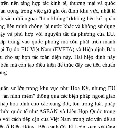
ên nền tảng hợp tác kinh tế, thương mại và quốc
n trọng trong việc giữ gìn ổn định khu vực, nhất là
nh sách đối ngoại “bốn không” (không liên kết quân
ông liên minh chống lại nước khác và không sử dụng
n cậy và phù hợp với nguyên tắc đa phương của EU.
ập trung vào quốc phòng mà còn phát triển mạnh
 mại Tự do EU-Việt Nam (EVFTA) và Hiệp định Bảo
u cho sự hợp tác toàn diện này. Hai hiệp định này
i bên mà còn tạo điều kiện để thúc đẩy các tiêu chuẩn
ững.
quân sự lớn trong khu vực như Hoa Kỳ, nhưng EU
g “an ninh mềm” thông qua các biện pháp ngoại giao
pháp hòa bình cho các xung đột, tôn trọng luật pháp
tổ chức quốc tế như ASEAN và Liên Hợp Quốc trong
p với cách tiếp cận của Việt Nam trong các vấn đề an
uyền ở Biển Đông. Bên cạnh đó, EU còn xem xét tăng