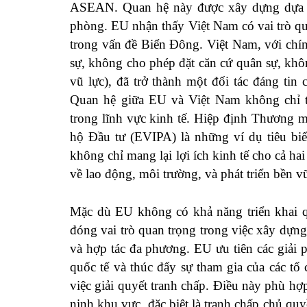
ASEAN. Quan hệ này được xây dựng dựa tr
phòng. EU nhận thấy Việt Nam có vai trò qua
trong vấn đề Biển Đông. Việt Nam, với chí
sự, không cho phép đặt căn cứ quân sự, kh
vũ lực), đã trở thành một đối tác đáng ti
Quan hệ giữa EU và Việt Nam không chỉ t
trong lĩnh vực kinh tế. Hiệp định Thương
hộ Đầu tư (EVIPA) là những ví dụ tiêu biể
không chỉ mang lại lợi ích kinh tế cho cả ha
về lao động, môi trường, và phát triển bền v
Mặc dù EU không có khả năng triển khai 
đóng vai trò quan trọng trong việc xây dựn
và hợp tác đa phương. EU ưu tiên các giải 
quốc tế và thúc đẩy sự tham gia của các 
việc giải quyết tranh chấp. Điều này phù hợ
ninh khu vực, đặc biệt là tranh chấp chủ q