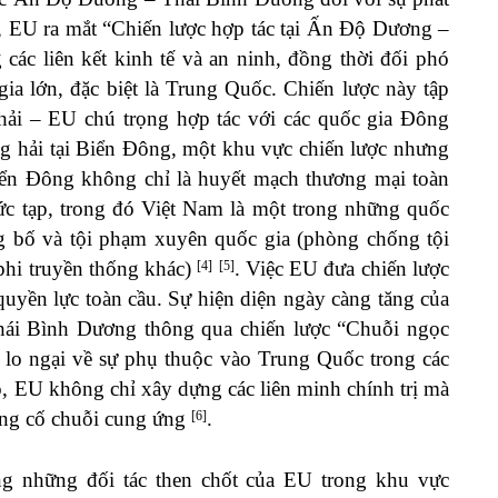
1, EU ra mắt “Chiến lược hợp tác tại Ấn Độ Dương –
các liên kết kinh tế và an ninh, đồng thời đối phó
 gia lớn, đặc biệt là Trung Quốc. Chiến lược này tập
hải – EU chú trọng hợp tác với các quốc gia Đông
 hải tại Biển Đông, một khu vực chiến lược nhưng
Biển Đông không chỉ là huyết mạch thương mại toàn
ức tạp, trong đó Việt Nam là một trong những quốc
g bố và tội phạm xuyên quốc gia (phòng chống tội
phi truyền thống khác)
. Việc EU đưa chiến lược
[4]
[5]
uyền lực toàn cầu. Sự hiện diện ngày càng tăng của
i Bình Dương thông qua chiến lược “Chuỗi ngọc
, lo ngại về sự phụ thuộc vào Trung Quốc trong các
ó, EU không chỉ xây dựng các liên minh chính trị mà
củng cố chuỗi cung ứng
.
[6]
g những đối tác then chốt của EU trong khu vực