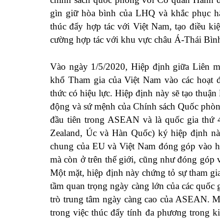
gìn giữ hòa bình của LHQ và khắc phục h
thúc đẩy hợp tác với Việt Nam, tạo điều ki
cường hợp tác với khu vực châu Á-Thái Bì
Vào ngày 1/5/2020, Hiệp định giữa Liên m
khổ Tham gia của Việt Nam vào các hoạt 
thức có hiệu lực. Hiệp định này sẽ tạo thuậ
động và sứ mệnh của Chính sách Quốc phòng
đầu tiên trong ASEAN và là quốc gia thứ
Zealand, Úc và Hàn Quốc) ký hiệp định nà
chung của EU và Việt Nam đóng góp vào hò
mà còn ở trên thế giới, cũng như đóng góp v
Một mặt, hiệp định này chứng tỏ sự tham g
tầm quan trọng ngày càng lớn của các quốc g
trò trung tâm ngày càng cao của ASEAN. Mặ
trong việc thúc đẩy tính đa phương trong k