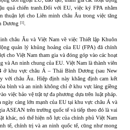
ậu quả chiến tranh.Đối với EU, việc ký FPA nhằm
ện thuận lợi cho Liên minh châu Âu trong việc tăng
nh Dương
.
[1]
inh châu Âu và Việt Nam về việc Thiết lập Khuôn
động quản lý khủng hoảng của EU (FPA) đã chính
n lợi cho Việt Nam tham gia và đóng góp vào các hoạt
 và An ninh chung của EU. Việt Nam là thành viên
 4 ở khu vực châu Á – Thái Bình Dương (sau New
y với châu Âu. Hiệp định này khẳng định cam kết
a bình và an ninh không chỉ ở khu vực láng giềng
ào việc bảo vệ trật tự đa phương dựa trên luật pháp.
ia ngày càng lớn mạnh của EU tại khu vực châu Á và
ia ASEAN trên trường quốc tế và tiếp theo đó là vai
t khác, nó thể hiện nỗ lực của chính phủ Việt Nam
inh tế, chính trị và an ninh quốc tế, cũng như mong