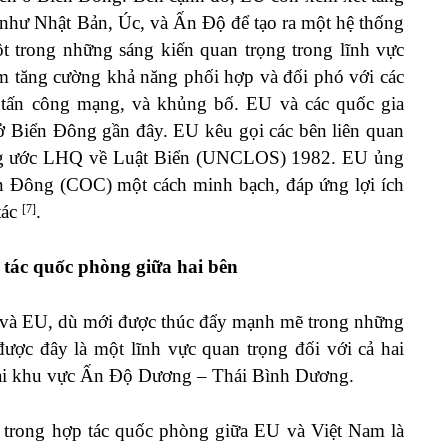
c như Nhật Bản, Úc, và Ấn Độ để tạo ra một hệ thống
t trong những sáng kiến quan trọng trong lĩnh vực
ằm tăng cường khả năng phối hợp và đối phó với các
 tấn công mạng, và khủng bố. EU và các quốc gia
 ở Biển Đông gần đây. EU kêu gọi các bên liên quan
Công ước LHQ về Luật Biển (UNCLOS) 1982. EU ủng
n Đông (COC) một cách minh bạch, đáp ứng lợi ích
tác
.
[7]
 tác quốc phòng giữa hai bên
 và EU, dù mới được thúc đẩy mạnh mẽ trong những
ợc đây là một lĩnh vực quan trọng đối với cả hai
ị tại khu vực Ấn Độ Dương – Thái Bình Dương.
 trong hợp tác quốc phòng giữa EU và Việt Nam là