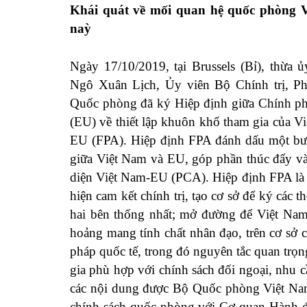
Khái quát về mối quan hệ quốc phòng Vi
naỳ
Ngày 17/10/2019, tại Brussels (Bỉ), thừa
Ngô Xuân Lịch, Ủy viên Bộ Chính trị, P
Quốc phòng đã ký Hiệp định giữa Chính 
(EU) về thiết lập khuôn khổ tham gia của 
EU (FPA). Hiệp định FPA đánh dấu một bướ
giữa Việt Nam và EU, góp phần thúc đẩy và
diện Việt Nam-EU (PCA). Hiệp định FPA là h
hiện cam kết chính trị, tạo cơ sở để ký các 
hai bên thống nhất; mở đường để Việt Nam
hoảng mang tính chất nhân đạo, trên cơ sở
pháp quốc tế, trong đó nguyên tắc quan trọn
gia phù hợp với chính sách đối ngoại, nhu 
các nội dung được Bộ Quốc phòng Việt Nam 
chính sách quốc phòng với Cơ quan Hành độ