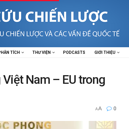
PHÂN TÍCH
THƯ VIỆN
PODCASTS
GIỚI THIỆU
 Việt Nam – EU trong
A
0
A