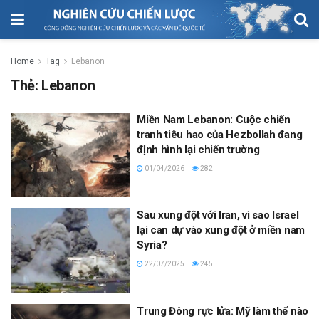
Home
Tag
Lebanon
Thẻ:
Lebanon
Miền Nam Lebanon: Cuộc chiến
tranh tiêu hao của Hezbollah đang
định hình lại chiến trường
01/04/2026
282
Sau xung đột với Iran, vì sao Israel
lại can dự vào xung đột ở miền nam
Syria?
22/07/2025
245
Trung Đông rực lửa: Mỹ làm thế nào