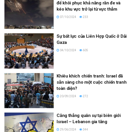
để khôi phục khả năng răn đe và
kéo khu vực trở lại từ vực thẳm
07/10/2024
233
Sự bất lực của Liên Hợp Quốc ở Dải
Gaza
04/10/2024
605
Khiêu khích chiến tranh: Israel đã
sẵn sàng cho một cuộc chiến tranh
toàn diện?
20/09/2024
272
Căng thẳng quân sự tại biên giới
Israel – Lebanon gia tăng
29/06/2024
344