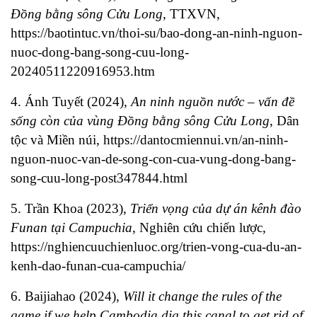
Đồng bằng sông Cửu Long
, TTXVN,
https://baotintuc.vn/thoi-su/bao-dong-an-ninh-nguon-
nuoc-dong-bang-song-cuu-long-
20240511220916953.htm
4. Ánh Tuyết (2024),
An ninh nguồn nước – vấn đề
sống còn của vùng Đồng bằng sông Cửu Long
, Dân
tộc và Miền núi,
https://dantocmiennui.vn/an-ninh-
nguon-nuoc-van-de-song-con-cua-vung-dong-bang-
song-cuu-long-post347844.html
5. Trần Khoa (2023),
Triển vọng của dự án kênh đào
Funan tại Campuchia
, Nghiên cứu chiến lược,
https://nghiencuuchienluoc.org/trien-vong-cua-du-an-
kenh-dao-funan-cua-campuchia/
6. Baijiahao (2024),
Will it change the rules of the
game if we help Cambodia dig this canal to get rid of