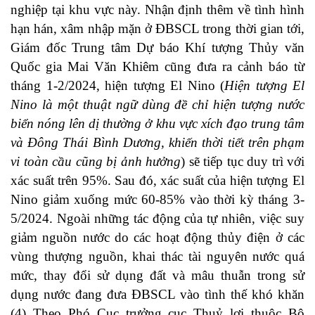
nghiệp tại khu vực này. Nhận định thêm về tình hình
hạn hán, xâm nhập mặn ở ĐBSCL trong thời gian tới,
Giám đốc Trung tâm Dự báo Khí tượng Thủy văn
Quốc gia Mai Văn Khiêm cũng đưa ra cảnh báo từ
tháng 1-2/2024, hiện tượng El Nino (
Hiện tượng El
Nino là một thuật ngữ dùng đề chỉ hiện tượng nước
biển nóng lên dị thường ở khu vực xích đạo trung tâm
và Đông Thái Bình Dương, khiến thời tiết trên phạm
vi toàn cầu cũng bị ảnh hưởng
) sẽ tiếp tục duy trì với
xác suất trên 95%. Sau đó, xác suất của hiện tượng El
Nino giảm xuống mức 60-85% vào thời kỳ tháng 3-
5/2024. Ngoài những tác động của tự nhiên, việc suy
giảm nguồn nước do các hoạt động thủy điện ở các
vùng thượng nguồn, khai thác tài nguyên nước quá
mức, thay đổi sử dụng đất và mâu thuẫn trong sử
dụng nước đang đưa ĐBSCL vào tình thế khó khăn
(4) Theo Phó Cục trưởng cục Thuỷ lợi thuộc Bộ