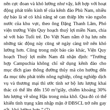
nên cực đoan và khó lường như vậy, kết hợp với hoạt
động phát triển kinh tế của kênh đào Phù Nam, nhiều
dự báo là sẽ có khả năng sẽ can thiệp lớn vào nguồn
nước của khu vực, theo ông Đặng Thanh Lâm, Phó
viện trưởng Viện Quy hoạch thuỷ lợi miền Nam, chia
sẻ với báo Tuổi trẻ. Do Việt Nam nằm ở hạ lưu nên
những tác động này cũng sẽ ngày càng trở nên khó
lường hơn. Cũng trong một báo cáo khác, Viện Quy
hoạch Thuỷ lợi miền Nam đã nhận định: “Trường
hợp Campuchia không chỉ sử dụng kênh đào cho
mục đích giao thông đường thủy mà còn hướng đến
đa mục tiêu phát triển nông nghiệp, công nghiệp dịch
vụ và thương mại thì ước tính sơ bộ lưu lượng khai
thác có thể lên đến 150 m
/giây, chiếm khoảng 30%
3
lưu lượng về sông Hậu trong mùa khô. Qua đó có thể
khiến tình trạng xâm nhập mặn ở ĐBSCL trở nên gay
gắt, khó lường hơn.” (7)