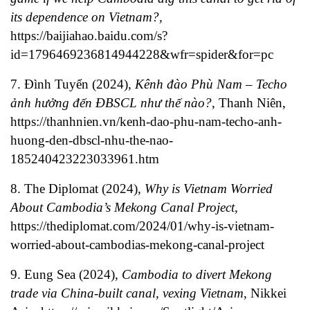
its dependence on Vietnam?,
https://baijiahao.baidu.com/s?
id=1796469236814944228&wfr=spider&for=pc
7. Đình Tuyển (2024),
Kênh đào Phù Nam – Techo
ảnh hưởng đến ĐBSCL như thế nào?
, Thanh Niên,
https://thanhnien.vn/kenh-dao-phu-nam-techo-anh-
huong-den-dbscl-nhu-the-nao-
185240423223033961.htm
8. The Diplomat (2024),
Why is Vietnam Worried
About Cambodia’s Mekong Canal Project
,
https://thediplomat.com/2024/01/why-is-vietnam-
worried-about-cambodias-mekong-canal-project
9. Eung Sea (2024),
Cambodia to divert Mekong
trade via China-built canal, vexing Vietnam
, Nikkei