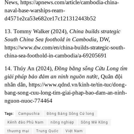
News,
https://apnews.com/article/cambodia-china-
naval-base-warships-ream-
d4571e2ca53e682ce17c121312443b52
13. Tommy Walker (2024),
China builds strategic
South China Sea foothold in Cambodia
, DW,
https://www.dw.com/en/china-builds-strategic-south-
china-sea-foothold-in-cambodia/a-69205691
14. Thúy An (2024),
Đồng bằng sông Cửu Long tìm
giải pháp bảo đảm an ninh nguồn nước
, Quân đội
nhân dân,
https://www.qdnd.vn/kinh-te/tin-tuc/dong-
bang-song-cuu-long-tim-giai-phap-bao-dam-an-ninh-
nguon-nuoc-774464
Tags:
Campuchia
Đồng Bằng Sông Cử long
Kênh đào Phù Nam
nông nghiệp
Sông Mê Kông
thương mại
Trung Quốc
Việt Nam