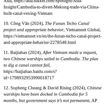
Asia,
https://asia.nikkei.com/Spotlight/Asia-
Insight/Cambodia-to-divert-Mekong-trade-via-China-
built-canal-vexing-Vietnam
10. Công Văn (2024),
The Funan Techo Canal
project and appropriate behavior
, Vietnamnet Global,
https://vietnamnet.vn/en/the-funan-techo-canal-project-
and-appropriate-behavior-2278548.html
11. Baijiahao (2024),
After Vietnam made a request,
two Chinese warships sailed to Cambodia. The plan
to dig a canal cannot fail
,
https://baijiahao.baidu.com/s?
id=1798932953990018717
12. Sopheng Cheang & David Rising (2024),
Chinese
warships have been docked in Cambodia for 5
months, but government says it’s not permanent
, AP