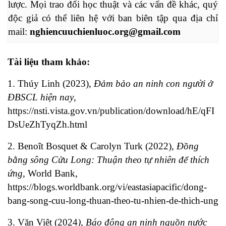
lược. Mọi trao đổi học thuật và các vấn đề khác, quý 
độc giả có thể liên hệ với ban biên tập qua địa chỉ 
mail: 
nghiencuuchienluoc.org@gmail.com
Tài liệu tham khảo:
1. Thúy Linh (2023),
Đảm bảo an ninh con người ở
ĐBSCL hiện nay
,
https://nsti.vista.gov.vn/publication/download/hE/qFI
DsUeZhTyqZh.html
2. Benoît Bosquet & Carolyn Turk (2022),
Đồng
bằng sông Cửu Long: Thuận theo tự nhiên để thích
ứng
, World Bank,
https://blogs.worldbank.org/vi/eastasiapacific/dong-
bang-song-cuu-long-thuan-theo-tu-nhien-de-thich-ung
3. Văn Việt (2024
), Báo động an ninh nguồn nước