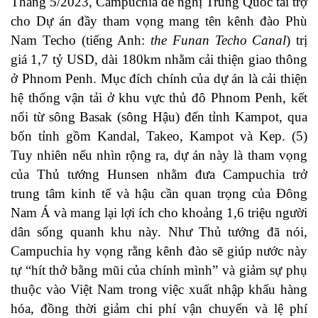
Tháng 5/2023, Campuchia đề nghị Trung Quốc tài trợ
cho Dự án đầy tham vọng mang tên kênh đào Phù
Nam Techo (tiếng Anh:
the Funan Techo Canal
) trị
giá 1,7 tỷ USD, dài 180km nhằm cải thiện giao thông
ở Phnom Penh. Mục đích chính của dự án là cải thiện
hệ thống vận tải ở khu vực thủ đô Phnom Penh, kết
nối từ sông Basak (sông Hậu) đến tỉnh Kampot, qua
bốn tỉnh gồm Kandal, Takeo, Kampot và Kep. (5)
Tuy nhiên nếu nhìn rộng ra, dự án này là tham vọng
của Thủ tướng Hunsen nhằm đưa Campuchia trở
trung tâm kinh tế và hậu cần quan trọng của Đông
Nam Á và mang lại lợi ích cho khoảng 1,6 triệu người
dân sống quanh khu này. Như Thủ tướng đã nói,
Campuchia hy vọng rằng kênh đào sẽ giúp nước này
tự “hít thở bằng mũi của chính mình” và giảm sự phụ
thuộc vào Việt Nam trong việc xuất nhập khẩu hàng
hóa, đồng thời giảm chi phí vận chuyển và lệ phí