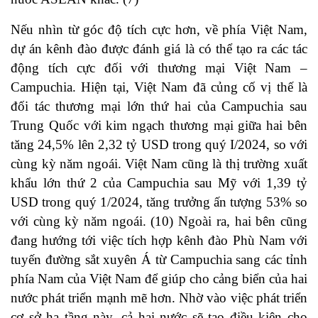
Nếu nhìn từ góc độ tích cực hơn, về phía Việt Nam,
dự án kênh đào được đánh giá là có thể tạo ra các tác
động tích cực đối với thương mại Việt Nam –
Campuchia. Hiện tại, Việt Nam đã củng cố vị thế là
đối tác thương mại lớn thứ hai của Campuchia sau
Trung Quốc với kim ngạch thương mại giữa hai bên
tăng 24,5% lên 2,32 tỷ USD trong quý I/2024, so với
cùng kỳ năm ngoái. Việt Nam cũng là thị trường xuất
khẩu lớn thứ 2 của Campuchia sau Mỹ với 1,39 tỷ
USD trong quý 1/2024, tăng trưởng ấn tượng 53% so
với cùng kỳ năm ngoái. (10) Ngoài ra, hai bên cũng
đang hướng tới việc tích hợp kênh đào Phù Nam với
tuyến đường sắt xuyên Á từ Campuchia sang các tỉnh
phía Nam của Việt Nam để giúp cho cảng biển của hai
nước phát triển mạnh mẽ hơn. Nhờ vào việc phát triển
cơ sở hạ tầng này, cả hai nước sẽ tạo điều kiện cho