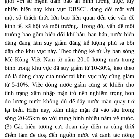
giới với sứ mệnh đảm bảo an ninh lương thực, tuy
nhiên hiện nay khu vực ĐBSCL đang đối mặt với
một số thách thức lớn bao liên quan đến các vấn đề
kinh tế, xã hội và môi trường. Trong đó, vấn đề môi
trường bao gồm biến đổi khí hậu, hạn hán, nước biển
dâng đang làm suy giảm đáng kể lượng phù sa bồi
đắp cho khu vực này. Theo thống kê từ Ủy ban sông
Mê Kông Việt Nam từ năm 2010 lượng mưa trung
bình trong khu vực đã suy giảm từ 10-30%, kéo theo
đó là dòng chảy của nước tại khu vực này cũng giảm
từ 5-10%. Việc dòng nước giảm cũng sẽ khiến cho
tình trạng xâm nhập mặn trở nên nghiêm trọng hơn
do lượng nước không đủ để đẩy nước mặn quay trở
lại biển. Hiện nay, xâm nhập mặn đã vào sâu trong
sông 20-25km so với trung bình nhiều năm về trước.
(3) Các hiện tượng cực đoan này diễn ra cùng thời
điểm làm đe doạ đến nguồn nước và canh tác nông