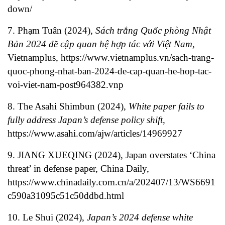
down/
7. Phạm Tuân (2024),
Sách trắng Quốc phòng Nhật
Bản 2024 đề cập quan hệ hợp tác với Việt Nam
,
Vietnamplus,
https://www.vietnamplus.vn/sach-trang-
quoc-phong-nhat-ban-2024-de-cap-quan-he-hop-tac-
voi-viet-nam-post964382.vnp
8. The Asahi Shimbun (2024),
White paper fails to
fully address Japan’s defense policy shift,
https://www.asahi.com/ajw/articles/14969927
9. JIANG XUEQING (2024), Japan overstates ‘China
threat’ in defense paper, China Daily,
https://www.chinadaily.com.cn/a/202407/13/WS6691
c590a31095c51c50ddbd.html
10. Le Shui (2024),
Japan’s 2024 defense white