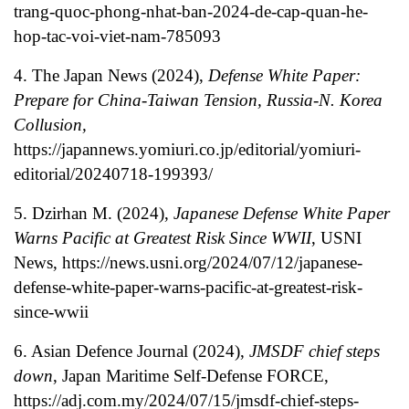
trang-quoc-phong-nhat-ban-2024-de-cap-quan-he-
hop-tac-voi-viet-nam-785093
4. The Japan News (2024),
Defense White Paper:
Prepare for China-Taiwan Tension, Russia-N. Korea
Collusion,
https://japannews.yomiuri.co.jp/editorial/yomiuri-
editorial/20240718-199393/
5. Dzirhan M. (2024),
Japanese Defense White Paper
Warns Pacific at Greatest Risk Since WWII
, USNI
News,
https://news.usni.org/2024/07/12/japanese-
defense-white-paper-warns-pacific-at-greatest-risk-
since-wwii
6. Asian Defence Journal (2024),
JMSDF chief steps
down
, Japan Maritime Self-Defense FORCE,
https://adj.com.my/2024/07/15/jmsdf-chief-steps-