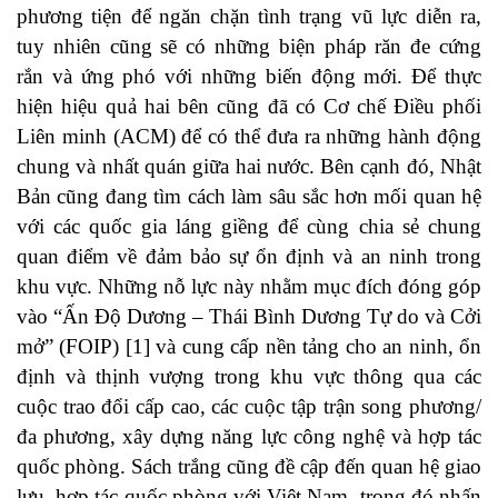
phương tiện để ngăn chặn tình trạng vũ lực diễn ra,
tuy nhiên cũng sẽ có những biện pháp răn đe cứng
rắn và ứng phó với những biến động mới. Để thực
hiện hiệu quả hai bên cũng đã có Cơ chế Điều phối
Liên minh (ACM) để có thể đưa ra những hành động
chung và nhất quán giữa hai nước. Bên cạnh đó, Nhật
Bản cũng đang tìm cách làm sâu sắc hơn mối quan hệ
với các quốc gia láng giềng để cùng chia sẻ chung
quan điểm về đảm bảo sự ổn định và an ninh trong
khu vực. Những nỗ lực này nhằm mục đích đóng góp
vào “Ấn Độ Dương – Thái Bình Dương Tự do và Cởi
mở” (FOIP) [1] và cung cấp nền tảng cho an ninh, ổn
định và thịnh vượng trong khu vực thông qua các
cuộc trao đổi cấp cao, các cuộc tập trận song phương/
đa phương, xây dựng năng lực công nghệ và hợp tác
quốc phòng. Sách trắng cũng đề cập đến quan hệ giao
lưu, hợp tác quốc phòng với Việt Nam, trong đó nhấn