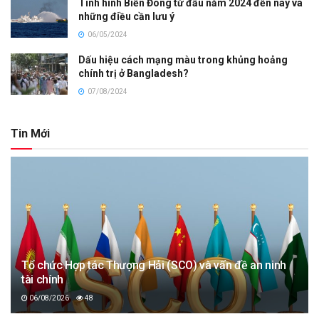
Tình hình Biển Đông từ đầu năm 2024 đến nay và
những điều cần lưu ý
06/05/2024
Dấu hiệu cách mạng màu trong khủng hoảng
chính trị ở Bangladesh?
07/08/2024
Tin Mới
Tổ chức Hợp tác Thượng Hải (SCO) và vấn đề an ninh
tài chính
06/08/2026
48