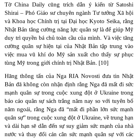
Tờ China Daily cũng trích dẫn ý kiến từ Satoshi
Shirai – Phó Giáo sư chuyên ngành Tư tưởng Xã hội
và Khoa học Chính trị tại Đại học Kyoto Seika, rằng
Nhật Bản tăng cường năng lực quân sự là để giúp Mỹ
duy trì quyền bá chủ toàn cầu của mình. Và việc tăng
cường quân sự hiện tại của Nhật Bản tập trung vào
việc mua vũ khí do Mỹ sản xuất cho thấy sự phục
tùng Mỹ trong giới chính trị Nhật Bản. [10]
Hãng thông tấn của Nga RIA Novosti đưa tin Nhật
Bản đã không còn nhận định rằng Nga đã mất đi sức
mạnh quân sự trong cuộc xung đột ở Ukraine trong
báo cáo quân sự sách trắng năm nay so với tuyên bố
năm ngoái, rằng Nga đã “mất đi phần lớn sức mạnh
quân sự” trong cuộc xung đột ở Ukraine, về trung hạn
và dài hạn sẽ dẫn đến sự suy giảm sức mạnh của nhà
nước và thay đổi cán cân sức mạnh quân sự với các