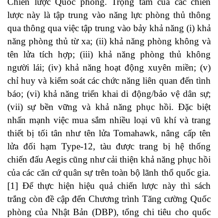
Chiến lược Quốc phòng. Trọng tâm của các chiến
lược này là tập trung vào năng lực phòng thủ thông
qua thông qua việc tập trung vào bảy khả năng (i) khả
năng phòng thủ từ xa; (ii) khả năng phòng không và
tên lửa tích hợp; (iii) khả năng phòng thủ không
người lái; (iv) khả năng hoạt động xuyên miền; (v)
chỉ huy và kiểm soát các chức năng liên quan đến tình
báo; (vi) khả năng triển khai di động/bảo vệ dân sự;
(vii) sự bền vững và khả năng phục hồi. Đặc biệt
nhấn mạnh việc mua sắm nhiều loại vũ khí và trang
thiết bị tối tân như tên lửa Tomahawk, nâng cấp tên
lửa đối hạm Type-12, tàu được trang bị hệ thống
chiến đấu Aegis cũng như cải thiện khả năng phục hồi
của các căn cứ quân sự trên toàn bộ lãnh thổ quốc gia.
[1] Để thực hiện hiệu quả chiến lược này thì sách
trắng còn đề cập đến Chương trình Tăng cường Quốc
phòng của Nhật Bản (DBP), tổng chi tiêu cho quốc