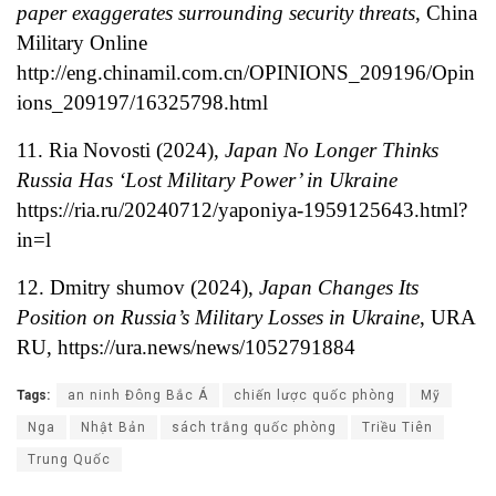
paper exaggerates surrounding security threats
, China
Military Online
http://eng.chinamil.com.cn/OPINIONS_209196/Opin
ions_209197/16325798.html
11. Ria Novosti (2024),
Japan No Longer Thinks
Russia Has ‘Lost Military Power’ in Ukraine
https://ria.ru/20240712/yaponiya-1959125643.html?
in=l
12. Dmitry shumov (2024),
Japan Changes Its
Position on Russia’s Military Losses in Ukraine
, URA
RU,
https://ura.news/news/1052791884
Tags:
an ninh Đông Bắc Á
chiến lược quốc phòng
Mỹ
Nga
Nhật Bản
sách trắng quốc phòng
Triều Tiên
Trung Quốc