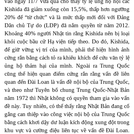
vào ngày 11/7 vừa qua cho thấy tỷ lệ ủng hộ nội các
Kishida đã giảm xuống còn 15,5%, thấp hơn ngưỡng
20% ​​để “từ chức” và là mức thấp mới đối với Đảng
Dân chủ Tự do (LDP) đã nắm quyền từ năm 2012.
Khoảng 40% người Nhật tin rằng Kishida nên bị loại
khỏi cuộc bầu cử Hạ viện tiếp theo. Do đó, Kishida,
để giữ vững vị trí của mình, phải thể hiện hình ảnh
cứng rắn bằng cách tỏ ra khiêu khích để cứu vãn tỷ lệ
ủng hộ thảm hại của mình. Ngoài ra Trung Quốc
cũng thể hiện quan điểm cứng rắn rằng vấn đề liên
quan đến Đài Loan là vấn đề nội bộ của Trung Quốc,
và theo như Tuyên bố chung Trung Quốc-Nhật Bản
năm 1972 thì Nhật không có quyền tham gia vào vấn
đề này. Tuy nhiên, có thể thấy rằng Nhật Bản đang cố
gắng can thiệp vào công việc nội bộ của Trung Quốc
bằng cách khơi dậy dư luận kích động xung đột trong
khu vực và cường điệu liên tục về vấn đề Đài Loan.