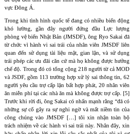
vực Đông Á.
Trong khi tình hình quốc tế đang có nhiều biến động
khó lường, gần đây người đứng đầu Lực lượng
phòng vệ biển Nhật Bản (JMSDF), ông Ryo Sakai đã
từ chức vì hành vi sai trái của nhân viên JMSDF liên
quan đến sử dụng tài liệu mật, gian lận, và sử dụng
trái phép các ưu đãi căn cứ mà họ không được hưởng
chế độ. Trong đó có tổng cộng 218 người từ cả MOD
và JSDF, gồm 113 trường hợp xử lý sai thông tin, 62
người yêu cầu trợ cấp lặn bất hợp phát, 20 nhân viên
ăn miễn phí tại các nhà ăn mà không được trợ cấp. [5]
Trước khi rời đi, ông Sakai có nhấn mạnh rằng “đã có
những sự cố gây ra sự nghi ngờ và mất niềm tin của
công chúng vào JMSDF […] tôi xin nhận toàn bộ
trách nhiệm về các hành vi sai trái này. Nhân đây, xin
hãy chấp nhận lời xin lỗi sâu sắc nhất của tôi vì sự