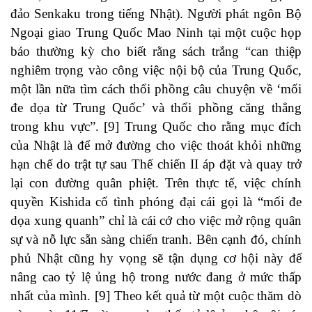
đảo Senkaku trong tiếng Nhật). Người phát ngôn Bộ
Ngoại giao Trung Quốc Mao Ninh tại một cuộc họp
báo thường kỳ cho biết rằng sách trắng “can thiệp
nghiêm trọng vào công việc nội bộ của Trung Quốc,
một lần nữa tìm cách thổi phồng câu chuyện về ‘mối
đe dọa từ Trung Quốc’ và thổi phồng căng thẳng
trong khu vực”. [9] Trung Quốc cho rằng mục đích
của Nhật là để mở đường cho việc thoát khỏi những
hạn chế do trật tự sau Thế chiến II áp đặt và quay trở
lại con đường quân phiệt. Trên thực tế, việc chính
quyền Kishida cố tình phóng đại cái gọi là “mối đe
dọa xung quanh” chỉ là cái cớ cho việc mở rộng quân
sự và nỗ lực sẵn sàng chiến tranh. Bên cạnh đó, chính
phủ Nhật cũng hy vọng sẽ tận dụng cơ hội này để
nâng cao tỷ lệ ủng hộ trong nước đang ở mức thấp
nhất của mình. [9] Theo kết quả từ một cuộc thăm dò