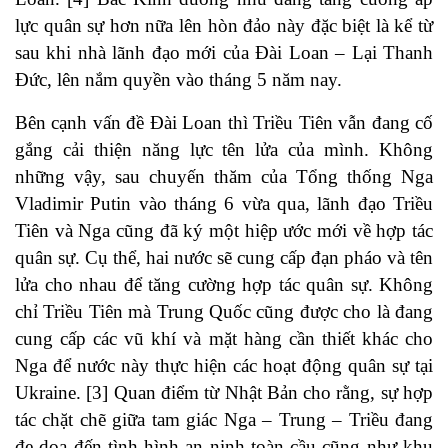
lực quân sự hơn nữa lên hòn đảo này đặc biệt là kể từ
sau khi nhà lãnh đạo mới của Đài Loan – Lại Thanh
Đức, lên nắm quyền vào tháng 5 năm nay.
Bên cạnh vấn đề Đài Loan thì Triều Tiên vẫn đang cố
gắng cải thiện năng lực tên lửa của mình. Không
những vậy, sau chuyến thăm của Tổng thống Nga
Vladimir Putin vào tháng 6 vừa qua, lãnh đạo Triều
Tiên và Nga cũng đã ký một hiệp ước mới về hợp tác
quân sự. Cụ thể, hai nước sẽ cung cấp đạn pháo và tên
lửa cho nhau để tăng cường hợp tác quân sự. Không
chỉ Triều Tiên mà Trung Quốc cũng được cho là đang
cung cấp các vũ khí và mặt hàng cần thiết khác cho
Nga để nước này thực hiện các hoạt động quân sự tại
Ukraine. [3] Quan điểm từ Nhật Bản cho rằng, sự hợp
tác chặt chẽ giữa tam giác Nga – Trung – Triều đang
đe dọa đến tình hình an ninh toàn cầu cũng như khu