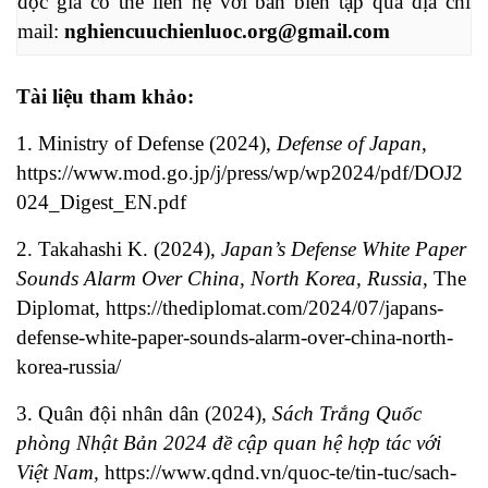
độc giả có thể liên hệ với ban biên tập qua địa chỉ 
mail: 
nghiencuuchienluoc.org@gmail.com
Tài liệu tham khảo:
1. Ministry of Defense (2024),
Defense of Japan
,
https://www.mod.go.jp/j/press/wp/wp2024/pdf/DOJ2
024_Digest_EN.pdf
2. Takahashi K. (2024),
Japan’s Defense White Paper
Sounds Alarm Over China, North Korea, Russia
, The
Diplomat,
https://thediplomat.com/2024/07/japans-
defense-white-paper-sounds-alarm-over-china-north-
korea-russia/
3. Quân đội nhân dân (2024),
Sách Trắng Quốc
phòng Nhật Bản 2024 đề cập quan hệ hợp tác với
Việt Nam,
https://www.qdnd.vn/quoc-te/tin-tuc/sach-