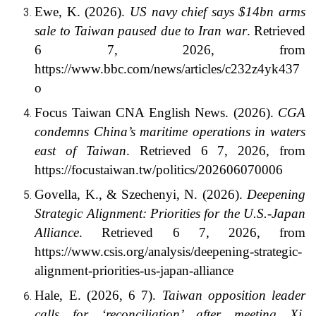
Ewe, K. (2026).
US navy chief says $14bn arms
sale to Taiwan paused due to Iran war
. Retrieved
6 7, 2026, from
https://www.bbc.com/news/articles/c232z4yk437
o
Focus Taiwan CNA English News. (2026).
CGA
condemns China’s maritime operations in waters
east of Taiwan
. Retrieved 6 7, 2026, from
https://focustaiwan.tw/politics/202606070006
Govella, K., & Szechenyi, N. (2026).
Deepening
Strategic Alignment: Priorities for the U.S.-Japan
Alliance
. Retrieved 6 7, 2026, from
https://www.csis.org/analysis/deepening-strategic-
alignment-priorities-us-japan-alliance
Hale, E. (2026, 6 7).
Taiwan opposition leader
calls for ‘reconciliation’ after meeting Xi
.