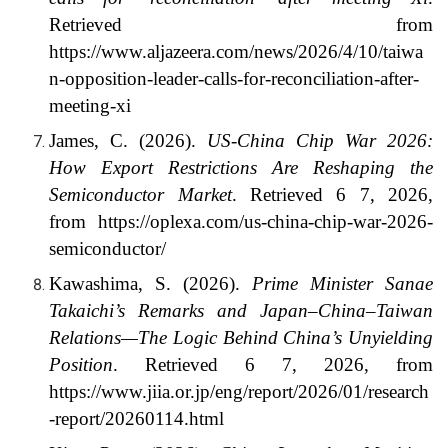
Retrieved from
https://www.aljazeera.com/news/2026/4/10/taiwa
n-opposition-leader-calls-for-reconciliation-after-
meeting-xi
James, C. (2026).
US-China Chip War 2026:
How Export Restrictions Are Reshaping the
Semiconductor Market
. Retrieved 6 7, 2026,
from https://oplexa.com/us-china-chip-war-2026-
semiconductor/
Kawashima, S. (2026).
Prime Minister Sanae
Takaichi’s Remarks and Japan–China–Taiwan
Relations—The Logic Behind China’s Unyielding
Position
. Retrieved 6 7, 2026, from
https://www.jiia.or.jp/eng/report/2026/01/research
-report/20260114.html