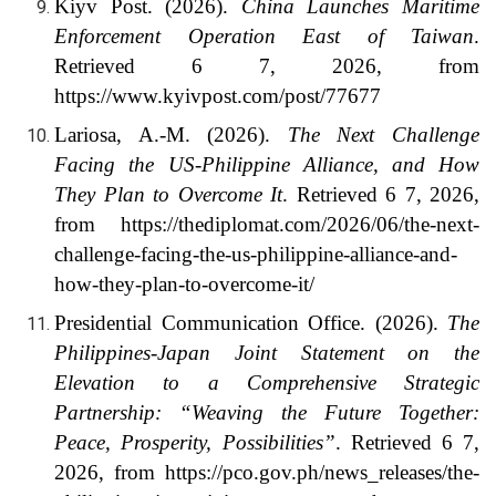
Kiyv Post. (2026).
China Launches Maritime
Enforcement Operation East of Taiwan
.
Retrieved 6 7, 2026, from
https://www.kyivpost.com/post/77677
Lariosa, A.-M. (2026).
The Next Challenge
Facing the US-Philippine Alliance, and How
They Plan to Overcome It
. Retrieved 6 7, 2026,
from https://thediplomat.com/2026/06/the-next-
challenge-facing-the-us-philippine-alliance-and-
how-they-plan-to-overcome-it/
Presidential Communication Office. (2026).
The
Philippines-Japan Joint Statement on the
Elevation to a Comprehensive Strategic
Partnership: “Weaving the Future Together:
Peace, Prosperity, Possibilities”
. Retrieved 6 7,
2026, from https://pco.gov.ph/news_releases/the-