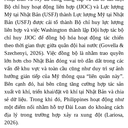
Bộ chỉ huy hoạt động liên hợp (JJOC) và Lực lượng
Mỹ tại Nhật Bản (USFJ) thành Lực lượng Mỹ tại Nhật
Bản (USFJ) được cải tổ thành Bộ chỉ huy lực lượng
liên hợp và việc Washington thành lập Đội hợp tác bộ
chỉ huy JJOC để đồng bộ hóa hoạt động tác chiến
theo thời gian thực giữa quân đội hai nước (Govella &
Szechenyi, 2026). Việc đồng bộ là nhằm trao quyền
lớn hơn cho Nhật Bản đóng vai trò dẫn dắt trong các
vấn đề khu vực và toàn cầu cũng như duy trì sự ảnh
hưởng gián tiếp của Mỹ thông qua “liên quân này”.
Bên cạnh đó, hai bên cũng tăng cường hợp tác sản
xuất vũ khí, triển khai/đặt vũ khí tại Nhật Bản và chia
sẻ dữ liệu. Trong khi đó, Philippines hoạt động như
một điểm nối nhằm hỗ trợ Đài Loan do khoảng cách
địa lý trong trường hợp xảy ra xung đột (Lariosa,
2026).