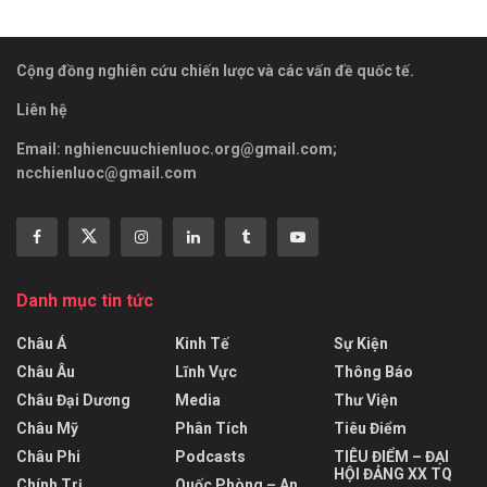
Cộng đồng nghiên cứu chiến lược và các vấn đề quốc tế.
Liên hệ
Email:
nghiencuuchienluoc.org@gmail.com
;
ncchienluoc@gmail.com
Danh mục tin tức
Châu Á
Kinh Tế
Sự Kiện
Châu Âu
Lĩnh Vực
Thông Báo
Châu Đại Dương
Media
Thư Viện
Châu Mỹ
Phân Tích
Tiêu Điểm
Châu Phi
Podcasts
TIÊU ĐIỂM – ĐẠI
HỘI ĐẢNG XX TQ
Chính Trị
Quốc Phòng – An