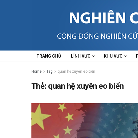
TRANG CHỦ
LĨNH VỰC
KHU VỰC
Home
Tag
quan hệ xuyên eo biển
Thẻ:
quan hệ xuyên eo biển