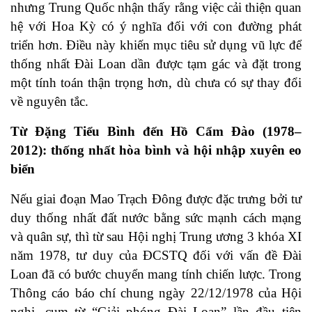
nhưng Trung Quốc nhận thấy rằng việc cải thiện quan
hệ với Hoa Kỳ có ý nghĩa đối với con đường phát
triển hơn. Điều này khiến mục tiêu sử dụng vũ lực để
thống nhất Đài Loan dần được tạm gác và đặt trong
một tính toán thận trọng hơn, dù chưa có sự thay đổi
về nguyên tắc.
Từ Đặng Tiểu Bình đến Hồ Cẩm Đào (1978–
2012): thống nhất hòa bình và hội nhập xuyên eo
biển
Nếu giai đoạn Mao Trạch Đông được đặc trưng bởi tư
duy thống nhất đất nước bằng sức mạnh cách mạng
và quân sự, thì từ sau Hội nghị Trung ương 3 khóa XI
năm 1978, tư duy của ĐCSTQ đối với vấn đề Đài
Loan đã có bước chuyển mang tính chiến lược. Trong
Thông cáo báo chí chung ngày 22/12/1978 của Hội
nghị, cụm từ “Giải phóng Đài Loan” lần đầu tiên