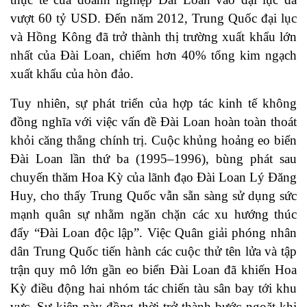
vượt 60 tỷ USD. Đến năm 2012, Trung Quốc đại lục
và Hồng Kông đã trở thành thị trường xuất khẩu lớn
nhất của Đài Loan, chiếm hơn 40% tổng kim ngạch
xuất khẩu của hòn đảo.
Tuy nhiên, sự phát triển của hợp tác kinh tế không
đồng nghĩa với việc vấn đề Đài Loan hoàn toàn thoát
khỏi căng thẳng chính trị. Cuộc khủng hoảng eo biển
Đài Loan lần thứ ba (1995–1996), bùng phát sau
chuyến thăm Hoa Kỳ của lãnh đạo Đài Loan Lý Đăng
Huy, cho thấy Trung Quốc vẫn sẵn sàng sử dụng sức
mạnh quân sự nhằm ngăn chặn các xu hướng thúc
đẩy “Đài Loan độc lập”. Việc Quân giải phóng nhân
dân Trung Quốc tiến hành các cuộc thử tên lửa và tập
trận quy mô lớn gần eo biển Đài Loan đã khiến Hoa
Kỳ điều động hai nhóm tác chiến tàu sân bay tới khu
vực. Sự kiện này đồng thời trở thành bước ngoặt khi