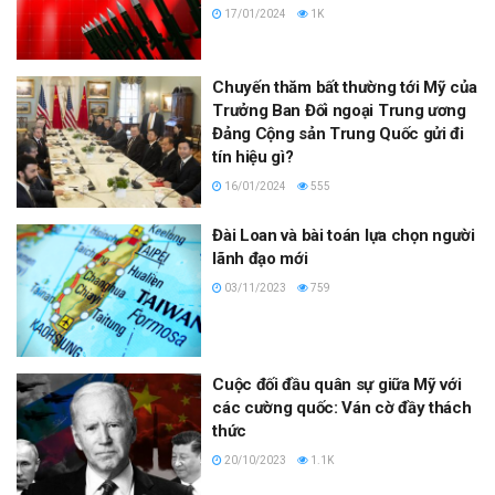
17/01/2024
1K
Chuyến thăm bất thường tới Mỹ của
Trưởng Ban Đối ngoại Trung ương
Đảng Cộng sản Trung Quốc gửi đi
tín hiệu gì?
16/01/2024
555
Đài Loan và bài toán lựa chọn người
lãnh đạo mới
03/11/2023
759
Cuộc đối đầu quân sự giữa Mỹ với
các cường quốc: Ván cờ đầy thách
thức
20/10/2023
1.1K