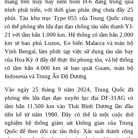
mang trên máy bay ném bom H-6 đang trong quá
trình phát triển, với thời gian phản ứng chưa đầy 25
phút. Tàu khu trục Type 055 của Trung Quốc cũng
có thể phóng tên lửa đạn đạo chống tàu siêu thanh YJ-
21 với tầm bắn 1.000 km. Hệ thống có tầm bắn 2.000
km sẽ bao phủ Luzon, Eo biển Malacca và toàn bộ
Vịnh Bengal, làm phức tạp việc sử dụng tàu sân bay
của Hoa Kỳ ở đây để thực thi phong tỏa, và hệ thống
có tầm bắn 4.000 km sẽ bao quát Guam, toàn bộ
Indonesia và Trung Ấn Độ Dương
Vào ngày 25 tháng 9 năm 2024, Trung Quốc đã
phóng tên lửa đạn đạo xuyên lục địa DF-31AG có
tầm bắn 11.500 km vào Thái Bình Dương lần đầu
tiên kể từ năm 1980. Đây có thể là một cuộc thử
nghiệm hệ thống giám sát không gian của Trung
Quốc để theo dõi các tàu thủy. Xác suất thành công