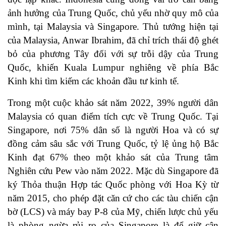
ảnh hưởng của Trung Quốc, chủ yếu nhờ quy mô của
mình, tại Malaysia và Singapore. Thủ tướng hiện tại
của Malaysia, Anwar Ibrahim, đã chỉ trích thái độ ghét
bỏ của phương Tây đối với sự trỗi dậy của Trung
Quốc, khiến Kuala Lumpur nghiêng về phía Bắc
Kinh khi tìm kiếm các khoản đầu tư kinh tế.
Trong một cuộc khảo sát năm 2022, 39% người dân
Malaysia có quan điểm tích cực về Trung Quốc. Tại
Singapore, nơi 75% dân số là người Hoa và có sự
đồng cảm sâu sắc với Trung Quốc, tỷ lệ ủng hộ Bắc
Kinh đạt 67% theo một khảo sát của Trung tâm
Nghiên cứu Pew vào năm 2022. Mặc dù Singapore đã
ký Thỏa thuận Hợp tác Quốc phòng với Hoa Kỳ từ
năm 2015, cho phép đặt căn cứ cho các tàu chiến cận
bờ (LCS) và máy bay P-8 của Mỹ, chiến lược chủ yếu
là phòng ngừa rủi ro của Singapore là để giữ cân