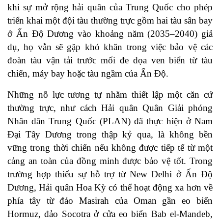
khi sự mở rộng hải quân của Trung Quốc cho phép
triển khai một đội tàu thường trực gồm hai tàu sân bay
ở Ấn Độ Dương vào khoảng năm (2035–2040) giả
dụ, họ vẫn sẽ gặp khó khăn trong việc bảo vệ các
đoàn tàu vận tải trước mối đe dọa ven biển từ tàu
chiến, máy bay hoặc tàu ngầm của Ấn Độ.
Những nỗ lực tương tự nhằm thiết lập một căn cứ
thường trực, như cách Hải quân Quân Giải phóng
Nhân dân Trung Quốc (PLAN) đã thực hiện ở Nam
Đại Tây Dương trong thập kỷ qua, là không bền
vững trong thời chiến nếu không được tiếp tế từ một
cảng an toàn của đồng minh được bảo vệ tốt. Trong
trường hợp thiếu sự hỗ trợ từ New Delhi ở Ấn Độ
Dương, Hải quân Hoa Kỳ có thể hoạt động xa hơn về
phía tây từ đảo Masirah của Oman gần eo biển
Hormuz, đảo Socotra ở cửa eo biển Bab el-Mandeb,