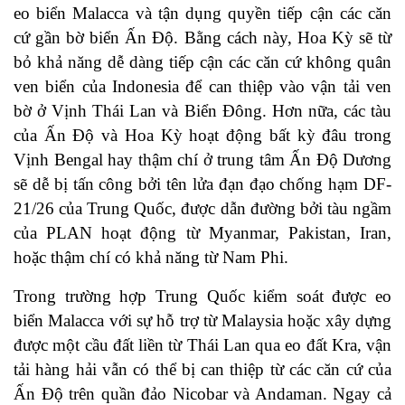
eo biển Malacca và tận dụng quyền tiếp cận các căn
cứ gần bờ biển Ấn Độ. Bằng cách này, Hoa Kỳ sẽ từ
bỏ khả năng dễ dàng tiếp cận các căn cứ không quân
ven biển của Indonesia để can thiệp vào vận tải ven
bờ ở Vịnh Thái Lan và Biển Đông. Hơn nữa, các tàu
của Ấn Độ và Hoa Kỳ hoạt động bất kỳ đâu trong
Vịnh Bengal hay thậm chí ở trung tâm Ấn Độ Dương
sẽ dễ bị tấn công bởi tên lửa đạn đạo chống hạm DF-
21/26 của Trung Quốc, được dẫn đường bởi tàu ngầm
của PLAN hoạt động từ Myanmar, Pakistan, Iran,
hoặc thậm chí có khả năng từ Nam Phi.
Trong trường hợp Trung Quốc kiểm soát được eo
biển Malacca với sự hỗ trợ từ Malaysia hoặc xây dựng
được một cầu đất liền từ Thái Lan qua eo đất Kra, vận
tải hàng hải vẫn có thể bị can thiệp từ các căn cứ của
Ấn Độ trên quần đảo Nicobar và Andaman. Ngay cả