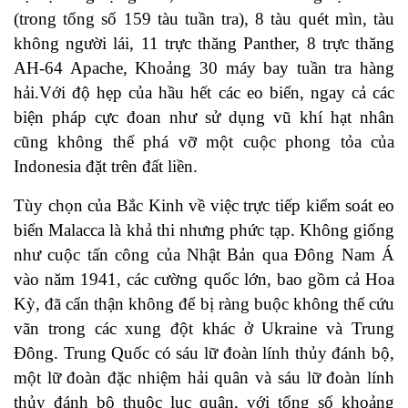
(trong tổng số 159 tàu tuần tra), 8 tàu quét mìn, tàu
không người lái, 11 trực thăng Panther, 8 trực thăng
AH-64 Apache, Khoảng 30 máy bay tuần tra hàng
hải.Với độ hẹp của hầu hết các eo biển, ngay cả các
biện pháp cực đoan như sử dụng vũ khí hạt nhân
cũng không thể phá vỡ một cuộc phong tỏa của
Indonesia đặt trên đất liền.
Tùy chọn của Bắc Kinh về việc trực tiếp kiểm soát eo
biển Malacca là khả thi nhưng phức tạp. Không giống
như cuộc tấn công của Nhật Bản qua Đông Nam Á
vào năm 1941, các cường quốc lớn, bao gồm cả Hoa
Kỳ, đã cẩn thận không để bị ràng buộc không thể cứu
vãn trong các xung đột khác ở Ukraine và Trung
Đông. Trung Quốc có sáu lữ đoàn lính thủy đánh bộ,
một lữ đoàn đặc nhiệm hải quân và sáu lữ đoàn lính
thủy đánh bộ thuộc lục quân, với tổng số khoảng