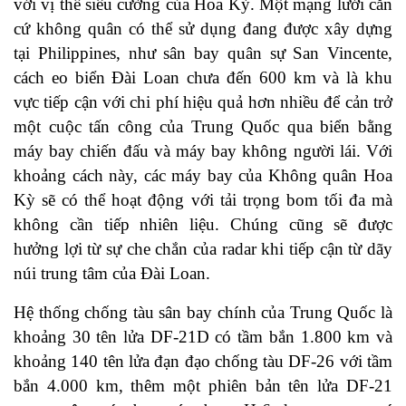
với vị thế siêu cường của Hoa Kỳ. Một mạng lưới căn
cứ không quân có thể sử dụng đang được xây dựng
tại Philippines, như sân bay quân sự San Vincente,
cách eo biển Đài Loan chưa đến 600 km và là khu
vực tiếp cận với chi phí hiệu quả hơn nhiều để cản trở
một cuộc tấn công của Trung Quốc qua biển bằng
máy bay chiến đấu và máy bay không người lái. Với
khoảng cách này, các máy bay của Không quân Hoa
Kỳ sẽ có thể hoạt động với tải trọng bom tối đa mà
không cần tiếp nhiên liệu. Chúng cũng sẽ được
hưởng lợi từ sự che chắn của radar khi tiếp cận từ dãy
núi trung tâm của Đài Loan.
Hệ thống chống tàu sân bay chính của Trung Quốc là
khoảng 30 tên lửa DF-21D có tầm bắn 1.800 km và
khoảng 140 tên lửa đạn đạo chống tàu DF-26 với tầm
bắn 4.000 km, thêm một phiên bản tên lửa DF-21