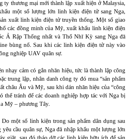
 ty thương mại mới thành lập xuất hiện ở Malaysia,
hẩu một số lượng lớn linh kiện điện tử sang Nga,
ản xuất linh kiện điện tử truyền thống. Một số giao
 thổ các đồng minh của Mỹ, xuất khẩu linh kiện điện
uốc Ả Rập Thống nhất và Thổ Nhĩ Kỳ sang Nga đã
ine bùng nổ. Sau khi các linh kiện điện tử này vào
công nghiệp UAV quân sự.
n nhạy cảm có gắn nhãn hiệu, tức là thành lập công
 hoặc trung lập, nhân danh công ty đó mua “sản phẩm
xuất châu Âu và Mỹ, sau khi dán nhãn hiệu của “công
ó thể tránh để các doanh nghiệp hợp tác với Nga bị
của Mỹ – phương Tây.
g. Do một số linh kiện trong sản phẩm dân dụng sau
ng yêu cầu quân sự, Nga đã nhập khẩu một lượng lớn
y giặt, sau đó tháo dỡ các linh kiện hữu ích để sản