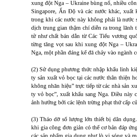
xung đột Nga – Ukraine bùng nổ, nhiều công
Singapore, Ấn Độ và các nước khác, xuất k
trong khi các nước này không phải là nước s
dịch trung gian thậm chí diễn ra trong lãnh
tử như chất bán dẫn từ Các Tiểu vương q
từng tăng vọt sau khi xung đột Nga – Ukra
Nga, một phần đáng kể đã chảy vào ngành 
(2) Sử dụng phương thức nhập khẩu linh kiệ
ty sản xuất vỏ bọc tại các nước thân thiện
không nhãn hiệu” trực tiếp từ các nhà sản 
ty vỏ bọc”, xuất khẩu sang Nga. Điều này c
ảnh hưởng bởi các lệnh trừng phạt thứ cấp 
(3) Tháo dỡ số lượng lớn thiết bị dân dụn
khi gia công đơn giản có thể cơ bản đáp ứ
các sản phẩm gia dụng như lò vi sóng và má