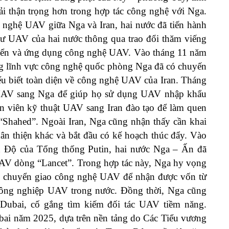
ải thận trọng hơn trong hợp tác công nghệ với Nga.
nghệ UAV giữa Nga và Iran, hai nước đã tiến hành
 sư UAV của hai nước thông qua trao đổi thăm viếng
 triển và ứng dụng công nghệ UAV. Vào tháng 11 năm
ong lĩnh vực công nghệ quốc phòng Nga đã có chuyến
ểu biết toàn diện về công nghệ UAV của Iran. Tháng
t UAV sang Nga để giúp họ sử dụng UAV nhập khẩu
n viên kỹ thuật UAV sang Iran đào tạo để làm quen
Shahed”. Ngoài Iran, Nga cũng nhận thấy cần khai
ân thiện khác và bắt đầu có kế hoạch thúc đẩy. Vào
 Độ của Tổng thống Putin, hai nước Nga – Ấn đã
UAV dòng “Lancet”. Trong hợp tác này, Nga hy vọng
ua chuyển giao công nghệ UAV để nhận được vốn từ
công nghiệp UAV trong nước. Đồng thời, Nga cũng
 Dubai, cố gắng tìm kiếm đối tác UAV tiềm năng.
ai năm 2025, dựa trên nền tảng do Các Tiểu vương