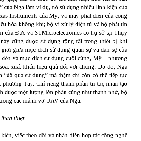
” của Nga làm ví dụ, nó sử dụng nhiều linh kiện của
as Instruments của Mỹ, và máy phát điện của công
iều hòa không khí; bộ vi xử lý điện tử và bộ phát tín
n của Đức và STMicroelectronics có trụ sở tại Thụy
 này cũng được sử dụng rộng rãi trong thiết bị khí
h giới giữa mục đích sử dụng quân sự và dân sự của
m đến và mục đích sử dụng cuối cùng, Mỹ – phương
m soát xuất khẩu hiệu quả đối với chúng. Do đó, Nga
n “đã qua sử dụng” mà thậm chí còn có thể tiếp tục
ớc phương Tây. Chỉ riêng thành phần trí tuệ nhân tạo
ịnh được một lượng lớn phần cứng như thanh nhớ, bộ
ỹ trong các mảnh vỡ UAV của Nga.
thân thiện
kiện, việc theo dõi và nhận diện hợp tác công nghệ