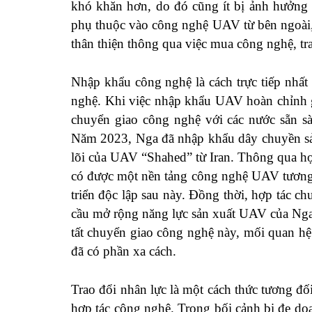
khó khăn hơn, do đó cũng ít bị ảnh hưởng b
phụ thuộc vào công nghệ UAV từ bên ngoài,
thân thiện thông qua việc mua công nghệ, tra
Nhập khẩu công nghệ là cách trực tiếp nhấ
nghệ. Khi việc nhập khẩu UAV hoàn chỉnh g
chuyển giao công nghệ với các nước sẵn s
Năm 2023, Nga đã nhập khẩu dây chuyền sản
lõi của UAV “Shahed” từ Iran. Thông qua h
có được một nền tảng công nghệ UAV tương 
triển độc lập sau này. Đồng thời, hợp tác 
cầu mở rộng năng lực sản xuất UAV của Nga 
tất chuyển giao công nghệ này, mối quan hệ
đã có phần xa cách.
Trao đổi nhân lực là một cách thức tương đố
hợp tác công nghệ. Trong bối cảnh bị đe dọ