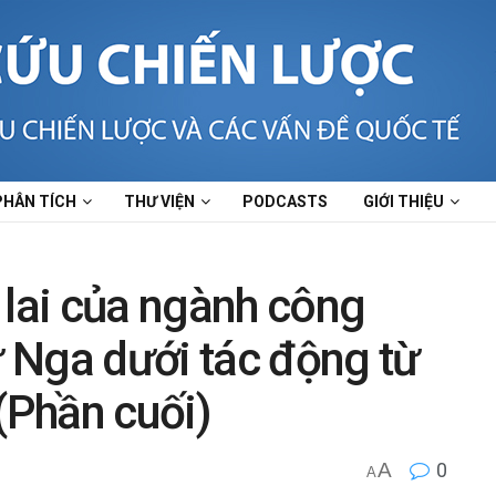
PHÂN TÍCH
THƯ VIỆN
PODCASTS
GIỚI THIỆU
 lai của ngành công
 Nga dưới tác động từ
(Phần cuối)
A
0
A