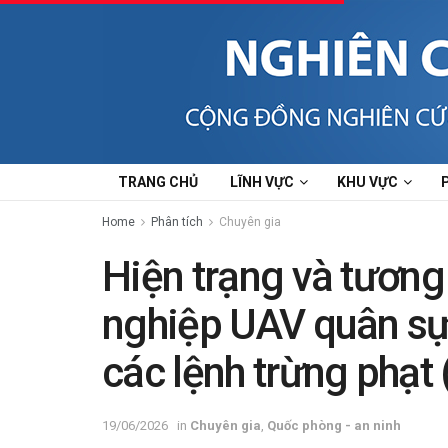
TRANG CHỦ
LĨNH VỰC
KHU VỰC
Home
Phân tích
Chuyên gia
Hiện trạng và tương
nghiệp UAV quân sự
các lệnh trừng phạt 
19/06/2026
in
Chuyên gia
,
Quốc phòng - an ninh