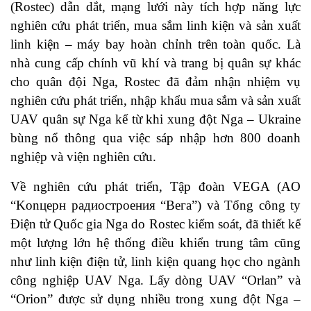
(Rostec) dẫn dắt, mạng lưới này tích hợp năng lực
nghiên cứu phát triển, mua sắm linh kiện và sản xuất
linh kiện – máy bay hoàn chỉnh trên toàn quốc. Là
nhà cung cấp chính vũ khí và trang bị quân sự khác
cho quân đội Nga, Rostec đã đảm nhận nhiệm vụ
nghiên cứu phát triển, nhập khẩu mua sắm và sản xuất
UAV quân sự Nga kể từ khi xung đột Nga – Ukraine
bùng nổ thông qua việc sáp nhập hơn 800 doanh
nghiệp và viện nghiên cứu.
Về nghiên cứu phát triển, Tập đoàn VEGA (AO
“Konцepн радиостроения “Вега”) và Tổng công ty
Điện tử Quốc gia Nga do Rostec kiểm soát, đã thiết kế
một lượng lớn hệ thống điều khiển trung tâm cũng
như linh kiện điện tử, linh kiện quang học cho ngành
công nghiệp UAV Nga. Lấy dòng UAV “Orlan” và
“Orion” được sử dụng nhiều trong xung đột Nga –