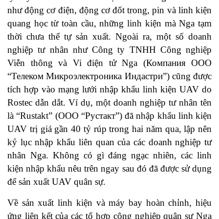
như động cơ điện, động cơ đốt trong, pin và linh kiện
quang học từ toàn cầu, những linh kiện mà Nga tạm
thời chưa thể tự sản xuất. Ngoài ra, một số doanh
nghiệp tư nhân như Công ty TNHH Công nghiệp
Viễn thông và Vi điện tử Nga (Компания ООО
“Телеком Микроэлектроника Индастри”) cũng được
tích hợp vào mạng lưới nhập khẩu linh kiện UAV do
Rostec dẫn dắt. Ví dụ, một doanh nghiệp tư nhân tên
là “Rustakt” (ООО “Рустакт”) đã nhập khẩu linh kiện
UAV trị giá gần 40 tỷ rúp trong hai năm qua, lập nên
kỷ lục nhập khẩu liên quan của các doanh nghiệp tư
nhân Nga. Không có gì đáng ngạc nhiên, các linh
kiện nhập khẩu nêu trên ngay sau đó đã được sử dụng
để sản xuất UAV quân sự.
Về sản xuất linh kiện và máy bay hoàn chỉnh, hiệu
ứng liên kết của các tổ hợp công nghiệp quân sự Nga