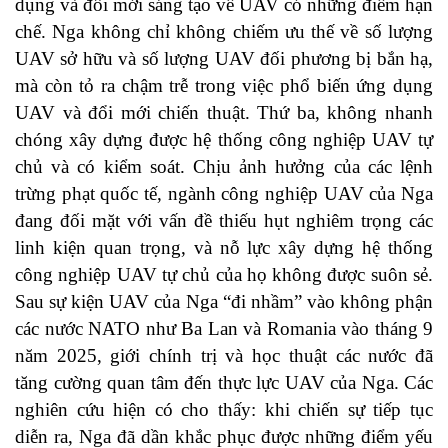
dụng và đổi mới sáng tạo về UAV có những điểm hạn
chế. Nga không chỉ không chiếm ưu thế về số lượng
UAV sở hữu và số lượng UAV đối phương bị bắn hạ,
mà còn tỏ ra chậm trễ trong việc phổ biến ứng dụng
UAV và đổi mới chiến thuật. Thứ ba, không nhanh
chóng xây dựng được hệ thống công nghiệp UAV tự
chủ và có kiểm soát. Chịu ảnh hưởng của các lệnh
trừng phạt quốc tế, ngành công nghiệp UAV của Nga
đang đối mặt với vấn đề thiếu hụt nghiêm trọng các
linh kiện quan trọng, và nỗ lực xây dựng hệ thống
công nghiệp UAV tự chủ của họ không được suôn sẻ.
Sau sự kiện UAV của Nga “đi nhầm” vào không phận
các nước NATO như Ba Lan và Romania vào tháng 9
năm 2025, giới chính trị và học thuật các nước đã
tăng cường quan tâm đến thực lực UAV của Nga. Các
nghiên cứu hiện có cho thấy: khi chiến sự tiếp tục
diễn ra, Nga đã dần khắc phục được những điểm yếu