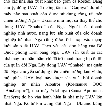
cho các nhà sản xuất khác bao gồm cả Rostec. Đáng
chú ý, dòng UAV tấn công tầm xa “Garpiya” do nhà
máy này sản xuất còn được sử dụng rộng rãi trên
chiến trường Nga – Ukraine như một sự thay thế cho
dòng UAV “Shahed” của Nga. Ngoài các doanh
nghiệp nhà nước, năng lực sản xuất của các doanh
nghiệp tư nhân Nga cũng được tích hợp vào mạng
lưới sản xuất UAV. Theo yêu cầu đơn hàng của Bộ
Quốc phòng Liên bang Nga, UAV sản xuất tại các
nhà máy tư nhân thậm chí đã trở thành trang bị cốt lõi
của quân đội Nga. Lấy dòng UAV “Shahed” mà quân
đội Nga chủ yếu sử dụng trên chiến trường làm ví dụ,
một phần UAV loại này được sản xuất bởi doanh
nghiệp tư nhân Albatros (Компания ООО
“Альбатрос”), nhà máy Yelabuga (Завод Аронов в
Елабуге) do họ vận hành hiện là nhà máy UAV lớn
nhất Nga. Kể từ khi xung đột Nga – Ukraine bùng