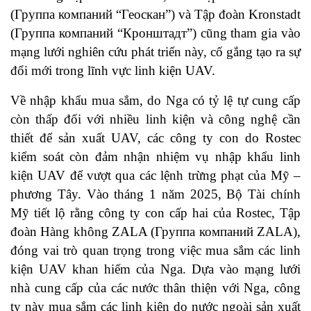
(Группа компаний “Геоскан”) và Tập đoàn Kronstadt
(Группа компаний “Кронштадт”) cũng tham gia vào
mạng lưới nghiên cứu phát triển này, cố gắng tạo ra sự
đổi mới trong lĩnh vực linh kiện UAV.
Về nhập khẩu mua sắm, do Nga có tỷ lệ tự cung cấp
còn thấp đối với nhiều linh kiện và công nghệ cần
thiết để sản xuất UAV, các công ty con do Rostec
kiểm soát còn đảm nhận nhiệm vụ nhập khẩu linh
kiện UAV để vượt qua các lệnh trừng phạt của Mỹ –
phương Tây. Vào tháng 1 năm 2025, Bộ Tài chính
Mỹ tiết lộ rằng công ty con cấp hai của Rostec, Tập
đoàn Hàng không ZALA (Группа компаний ZALA),
đóng vai trò quan trọng trong việc mua sắm các linh
kiện UAV khan hiếm của Nga. Dựa vào mạng lưới
nhà cung cấp của các nước thân thiện với Nga, công
ty này mua sắm các linh kiện do nước ngoài sản xuất