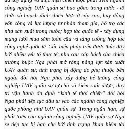
công nghiệp UAV quân sự bao gồm: trong nước - tổ 
chức và hoạch định chiến lược ở cấp cao, huy động 
vốn công và lực lượng tư nhân tham gia, hỗ trợ các 
nhà sản xuất trong nước; hợp tác quốc tế - xây dựng 
mạng lưới mua sắm toàn cầu và tăng cường hợp tác 
công nghệ quốc tế. Các biện pháp trên được thúc đẩy 
bởi nhiều yếu tố thực tế: nhu cầu cấp bách của chiến 
trường buộc Nga phải mở rộng năng lực sản xuất 
UAV quân sự; tình trạng bị động do phụ thuộc bên 
ngoài đòi hỏi Nga phải xây dựng hệ thống công 
nghiệp UAV quân sự tự chủ và kiểm soát được; duy 
trì vận hành ổn định “kinh tế thời chiến” đòi hỏi 
Nga phải tiếp tục đầu tư vào các ngành công nghiệp 
quốc phòng như UAV quân sự. Trong ngắn hạn, sự 
phát triển của ngành công nghiệp UAV quân sự Nga 
sẽ tiếp tục bị hạn chế bởi tình trạng khan hiếm tài 