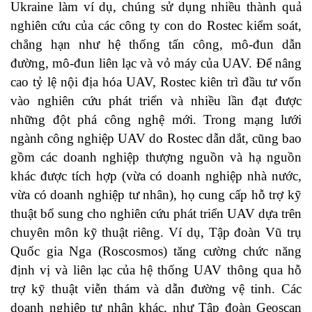
Ukraine làm ví dụ, chúng sử dụng nhiều thành quả
nghiên cứu của các công ty con do Rostec kiểm soát,
chẳng hạn như hệ thống tấn công, mô-đun dẫn
đường, mô-đun liên lạc và vỏ máy của UAV. Để nâng
cao tỷ lệ nội địa hóa UAV, Rostec kiên trì đầu tư vốn
vào nghiên cứu phát triển và nhiều lần đạt được
những đột phá công nghệ mới. Trong mạng lưới
ngành công nghiệp UAV do Rostec dẫn dắt, cũng bao
gồm các doanh nghiệp thượng nguồn và hạ nguồn
khác được tích hợp (vừa có doanh nghiệp nhà nước,
vừa có doanh nghiệp tư nhân), họ cung cấp hỗ trợ kỹ
thuật bổ sung cho nghiên cứu phát triển UAV dựa trên
chuyên môn kỹ thuật riêng. Ví dụ, Tập đoàn Vũ trụ
Quốc gia Nga (Roscosmos) tăng cường chức năng
định vị và liên lạc của hệ thống UAV thông qua hỗ
trợ kỹ thuật viễn thám và dẫn đường vệ tinh. Các
doanh nghiệp tư nhân khác, như Tập đoàn Geoscan