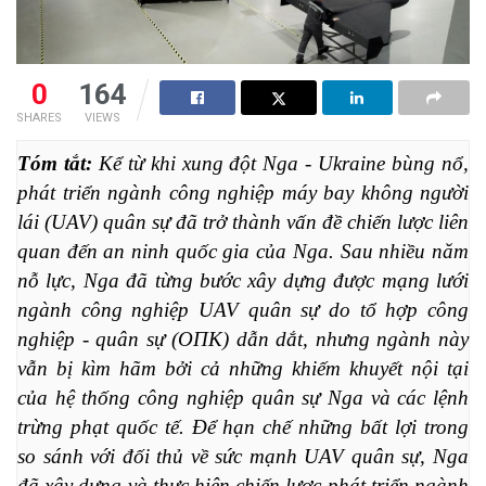
0
164
SHARES
VIEWS
Tóm tắt:
 Kể từ khi xung đột Nga - Ukraine bùng nổ, 
phát triển ngành công nghiệp máy bay không người 
lái (UAV) quân sự đã trở thành vấn đề chiến lược liên 
quan đến an ninh quốc gia của Nga. Sau nhiều năm 
nỗ lực, Nga đã từng bước xây dựng được mạng lưới 
ngành công nghiệp UAV quân sự do tổ hợp công 
nghiệp - quân sự (ОПК) dẫn dắt, nhưng ngành này 
vẫn bị kìm hãm bởi cả những khiếm khuyết nội tại 
của hệ thống công nghiệp quân sự Nga và các lệnh 
trừng phạt quốc tế. Để hạn chế những bất lợi trong 
so sánh với đối thủ về sức mạnh UAV quân sự, Nga 
đã xây dựng và thực hiện chiến lược phát triển ngành 