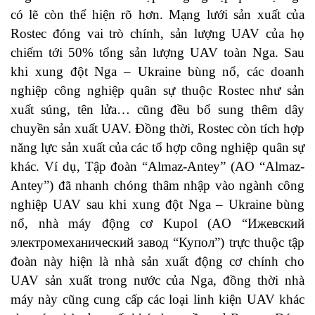
có lẽ còn thể hiện rõ hơn. Mạng lưới sản xuất của
Rostec đóng vai trò chính, sản lượng UAV của họ
chiếm tới 50% tổng sản lượng UAV toàn Nga. Sau
khi xung đột Nga – Ukraine bùng nổ, các doanh
nghiệp công nghiệp quân sự thuộc Rostec như sản
xuất súng, tên lửa… cũng đều bổ sung thêm dây
chuyền sản xuất UAV. Đồng thời, Rostec còn tích hợp
năng lực sản xuất của các tổ hợp công nghiệp quân sự
khác. Ví dụ, Tập đoàn “Almaz-Antey” (AO “Almaz-
Antey”) đã nhanh chóng thâm nhập vào ngành công
nghiệp UAV sau khi xung đột Nga – Ukraine bùng
nổ, nhà máy động cơ Kupol (AO “Ижевский
электромеханический завод “Купол”) trực thuộc tập
đoàn này hiện là nhà sản xuất động cơ chính cho
UAV sản xuất trong nước của Nga, đồng thời nhà
máy này cũng cung cấp các loại linh kiện UAV khác