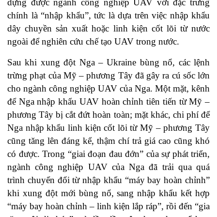
dựng được ngành công nghiệp UAV với đặc trưng
chính là “nhập khẩu”, tức là dựa trên việc nhập khẩu
dây chuyền sản xuất hoặc linh kiện cốt lõi từ nước
ngoài để nghiên cứu chế tạo UAV trong nước.
Sau khi xung đột Nga – Ukraine bùng nổ, các lệnh
trừng phạt của Mỹ – phương Tây đã gây ra cú sốc lớn
cho ngành công nghiệp UAV của Nga. Một mặt, kênh
để Nga nhập khẩu UAV hoàn chỉnh tiên tiến từ Mỹ –
phương Tây bị cắt đứt hoàn toàn; mặt khác, chi phí để
Nga nhập khẩu linh kiện cốt lõi từ Mỹ – phương Tây
cũng tăng lên đáng kể, thậm chí trả giá cao cũng khó
có được. Trong “giai đoạn đau đớn” của sự phát triển,
ngành công nghiệp UAV của Nga đã trải qua quá
trình chuyển đổi từ nhập khẩu “máy bay hoàn chỉnh”
khi xung đột mới bùng nổ, sang nhập khẩu kết hợp
“máy bay hoàn chỉnh – linh kiện lắp ráp”, rồi đến “gia