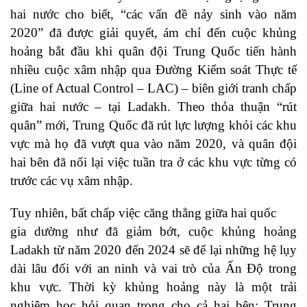
hai nước cho biết, “các vấn đề nảy sinh vào năm
2020” đã được giải quyết, ám chỉ đến cuộc khủng
hoảng bắt đầu khi quân đội Trung Quốc tiến hành
nhiều cuộc xâm nhập qua Đường Kiểm soát Thực tế
(Line of Actual Control – LAC) – biên giới tranh chấp
giữa hai nước – tại Ladakh. Theo thỏa thuận “rút
quân” mới, Trung Quốc đã rút lực lượng khỏi các khu
vực mà họ đã vượt qua vào năm 2020, và quân đội
hai bên đã nối lại việc tuần tra ở các khu vực từng có
trước các vụ xâm nhập.
Tuy nhiên, bất chấp việc căng thẳng giữa hai quốc
gia dường như đã giảm bớt, cuộc khủng hoảng
Ladakh từ năm 2020 đến 2024 sẽ để lại những hệ lụy
dài lâu đối với an ninh và vai trò của Ấn Độ trong
khu vực. Thời kỳ khủng hoảng này là một trải
nghiệm học hỏi quan trọng cho cả hai bên: Trung