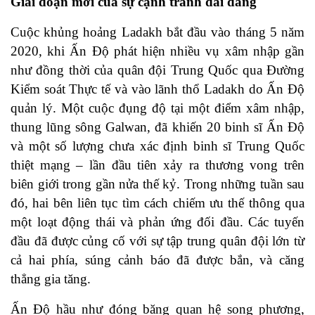
Giai đoạn mới của sự cạnh tranh dai dẳng
Cuộc khủng hoảng Ladakh bắt đầu vào tháng 5 năm
2020, khi Ấn Độ phát hiện nhiều vụ xâm nhập gần
như đồng thời của quân đội Trung Quốc qua Đường
Kiểm soát Thực tế và vào lãnh thổ Ladakh do Ấn Độ
quản lý. Một cuộc đụng độ tại một điểm xâm nhập,
thung lũng sông Galwan, đã khiến 20 binh sĩ Ấn Độ
và một số lượng chưa xác định binh sĩ Trung Quốc
thiệt mạng – lần đầu tiên xảy ra thương vong trên
biên giới trong gần nửa thế kỷ. Trong những tuần sau
đó, hai bên liên tục tìm cách chiếm ưu thế thông qua
một loạt động thái và phản ứng đối đầu. Các tuyến
đầu đã được củng cố với sự tập trung quân đội lớn từ
cả hai phía, súng cảnh báo đã được bắn, và căng
thẳng gia tăng.
Ấn Độ hầu như đóng băng quan hệ song phương,