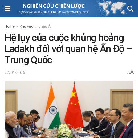
Home
Khu vực
Châu Á
Hệ lụy của cuộc khủng hoảng
Ladakh đối với quan hệ Ấn Độ –
Trung Quốc
A
22/01/2025
A