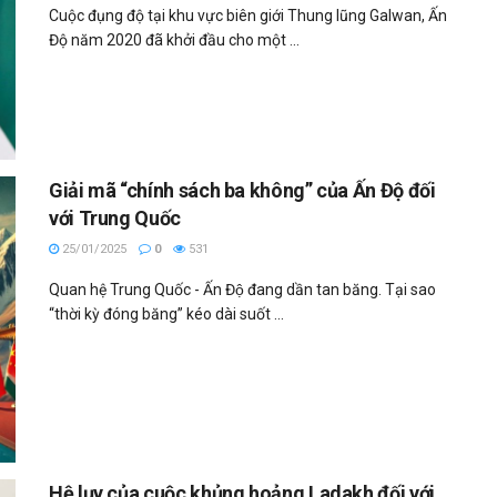
Cuộc đụng độ tại khu vực biên giới Thung lũng Galwan, Ấn
Độ năm 2020 đã khởi đầu cho một ...
Giải mã “chính sách ba không” của Ấn Độ đối
với Trung Quốc
25/01/2025
0
531
Quan hệ Trung Quốc - Ấn Độ đang dần tan băng. Tại sao
“thời kỳ đóng băng” kéo dài suốt ...
Hệ lụy của cuộc khủng hoảng Ladakh đối với