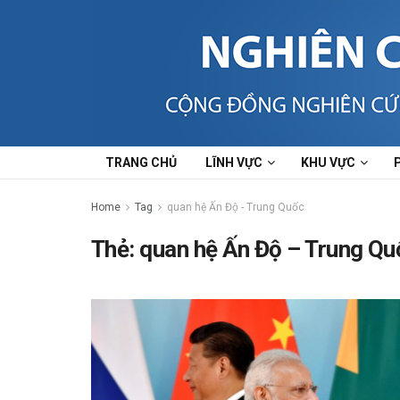
TRANG CHỦ
LĨNH VỰC
KHU VỰC
Home
Tag
quan hệ Ấn Độ - Trung Quốc
Thẻ:
quan hệ Ấn Độ – Trung Qu